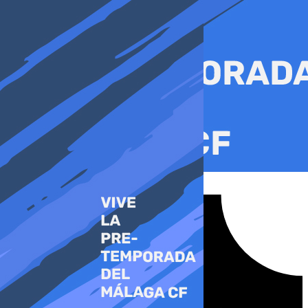
Ir
al
contenido
Tiktok