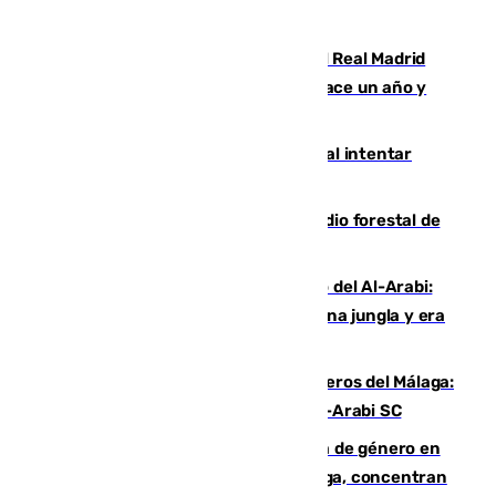
Juventud Cofrade de Málaga
El fichaje más caro de la historia del Real Madrid
costaba 105 millones de euros menos hace un año y
jugaba en Leganés
Ceuta suma 82 fallecidos en el mar al intentar
cruzar la frontera española
Huelva eleva a emergencia el incendio forestal de
Niebla
Juanfran Funes, sobre el duro juego del Al-Arabi:
“Por momentos nos hemos metido en una jungla y era
hasta peligroso”
Ya se han estrenado los tres delanteros del Málaga:
Eneko Jauregui, bigoleador contra el Al-Arabi SC
35 mujeres asesinadas por violencia de género en
España en este 2026: Andalucía y Málaga, concentran