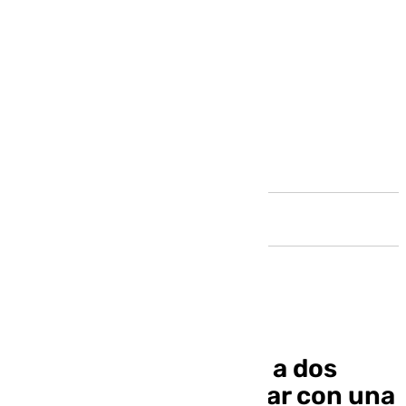
Andalucía
Detienen en Marbella a dos
personas por colaborar con una