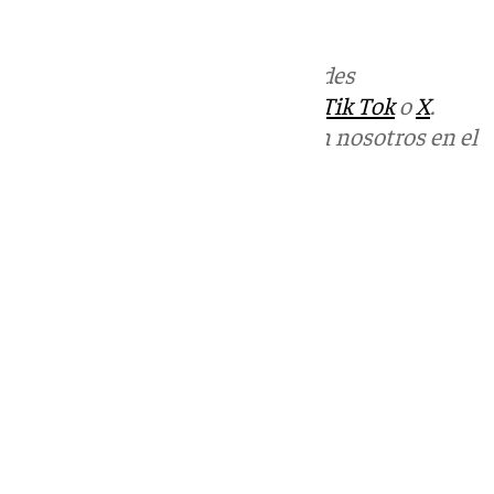
informativos@101tv.es
Más noticias de
101TV
en las redes
sociales:
Instagram
,
Facebook
,
Tik Tok
o
X
.
Puedes ponerte en contacto con nosotros en el
correo
informativos@101tv.es
Tags:
Últimas noticias