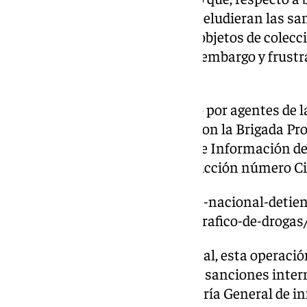
un elevado valor de mercado, se eludieran las sa
incautación de antigüedades y objetos de colecci
un tercer país, eludiendo así su embargo y frust
de decomiso.
La operación se ha desarrollado por agentes de 
Información, en coordinación con la Brigada Pr
Málaga y las Brigadas Locales de Información de 
dirigido por el Juzgado de Instrucción número C
https://www.101tv.es/la-policia-nacional-detie
a-26-personas-en-febrero-por-trafico-de-drogas
Según destaca la Policía Nacional, esta operac
la lucha contra la elusión de las sanciones inter
invasión de Ucrania. La Comisaría General de in