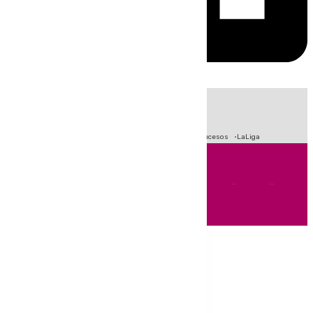
HOY
|
Fútbol
Primera División
Crisis Migratoria en Ceuta
Sucesos
LaLiga
Andalucía