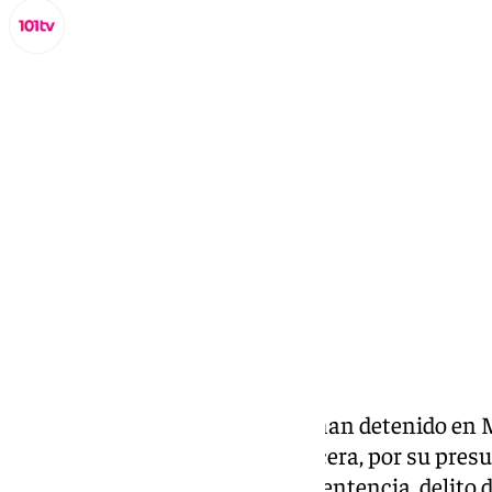
Miguel Alfonso
sábado, 22 marzo 2025, 12:17
Compartir:
Agentes de la
Policía Nacional
han detenido en M
personas e imputado a otra tercera, por su presu
de frustración de ejecución de sentencia, delito 