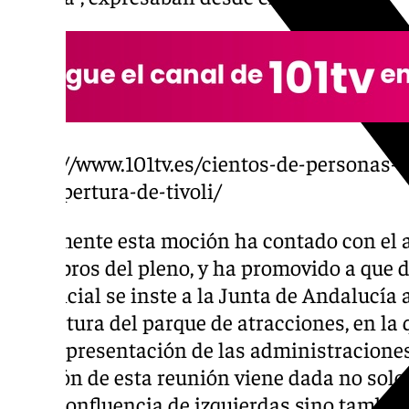
https://www.101tv.es/cientos-de-personas
la-reapertura-de-tivoli/
Finalmente esta moción ha contado con el 
miembros del pleno, y ha promovido a que d
provincial se inste a la Junta de Andalucía
reapertura del parque de atracciones, en la
una representación de las administraciones
petición de esta reunión viene dada no solo
de la confluencia de izquierdas sino tambié