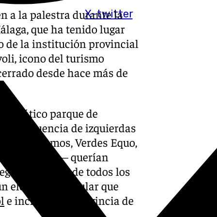
n a la palestra durante la
X-twitter
álaga, que ha tenido lugar
o de la institución provincial
oli, icono del turismo
cerrado desde hace más de
mblemático parque de
la confluencia de izquierdas
ida, Podemos, Verdes Equo,
ueblo Andaluz— querían
eguir “el apoyo de todos los
 un elemento singular que
l
e incluso a la provincia de