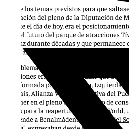
Uno de los temas previstos para que saltase
celebración del pleno de la Diputación de M
durante el día de hoy, era el posicionamient
sobre el futuro del parque de atracciones Tív
andaluz durante décadas y que permanece 
cuatro años.
La problemática que gira en torno a este e
atracciones era uno de los temas que desde 
—conformada por Con Málaga, Izquierda Un
Más País, Alianza Verde e Iniciativa del P
proponer en el pleno con el objetivo de cons
grupos para la reapertura del Tívoli World,
trasciende a Benalmádena, a la
Costa del So
Málaga”, expresaban desde el grupo.