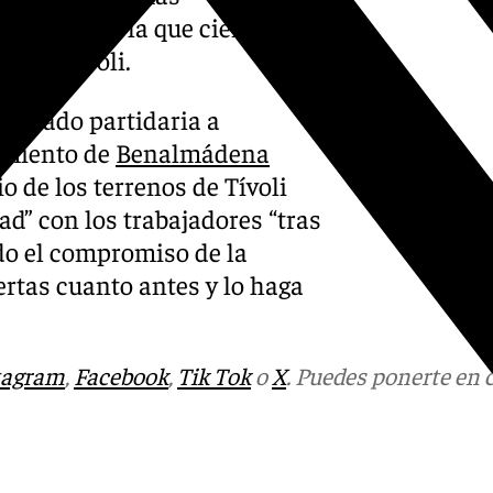
creativo en la que cientos de
a de Tívoli.
ostrado partidaria a
amiento de
Benalmádena
o de los terrenos de Tívoli
ad” con los trabajadores “tras
ado el compromiso de la
ertas cuanto antes y lo haga
tagram
,
Facebook
,
Tik Tok
o
X
. Puedes ponerte en 