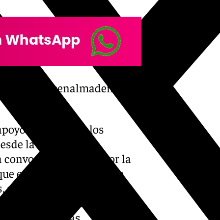
-claman-en-benalmadena-por-
apoyo unánime de los
esde la institución
 a convocar una mesa por la
 que estén presentes tanto
, sindicatos y empresa. La
 por esa propuesta por parte
n por las últimas