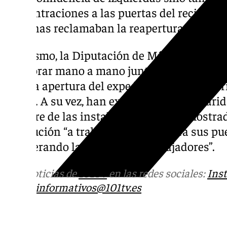
concentraciones a las puertas del recinto re
personas reclamaban la reapertura inmediat
Asimismo, la Diputación de Málaga se ha m
colaborar mano a mano junto con el Ayunt
para la apertura del expediente expropiatori
World. A su vez, han expresado la “solidarid
el cierre de las instalaciones” y han mostr
institución “a trabajar para que abra sus pu
recuperando la plantilla de trabajadores”.
Más noticias de
101TV
en las redes sociales:
Ins
correo
informativos@101tv.es