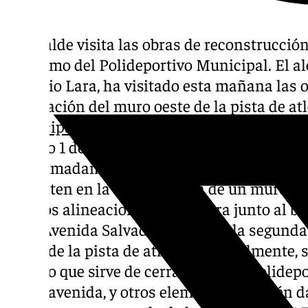
El alcalde visita las obras de reconstrucción
atletismo del Polideportivo Municipal. El 
Antonio Lara, ha visitado esta mañana las 
adecuación del muro oeste de la pista de at
Municipal de Arroyo de la Miel
. Los trabajo
pasado 1 de octubre y que tendrán un plazo 
aproximadamente, cuentan con un presupue
consisten en la construcción de un muro d
con dos alineaciones: la primera junto al bo
de la Avenida Salvador Vicente y la segunda e
grada de la pista de atletismo. Igualmente,
ladrillo que sirve de cerramiento al polidepo
dicha avenida, y otros elementos también 