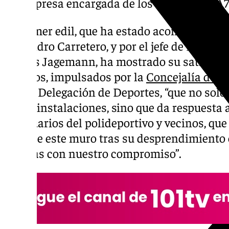
La empresa encargada de los trabajos es ‘A7
El primer edil, que ha estado acompañado po
Alejandro Carretero, y por el jefe de Instala
Matías Jagemann, ha mostrado su satisfacci
trabajos, impulsados por la
Concejalía de V
con la Delegación de Deportes, “que no solo
de las instalaciones, sino que da respuest
de usuarios del polideportivo y vecinos, qu
total de este muro tras su desprendimiento
además con nuestro compromiso”.