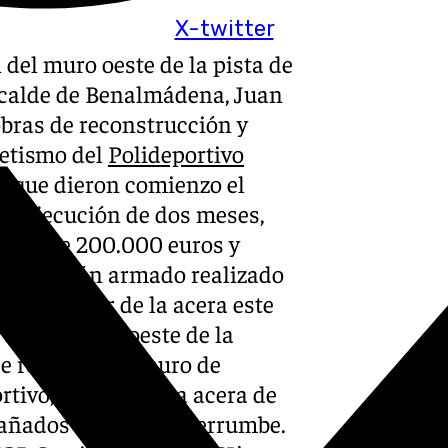
X-twitter
 del muro oeste de la pista de
alcalde de Benalmádena, Juan
obras de reconstrucción y
letismo del
Polideportivo
s, que dieron comienzo el
de ejecución de dos meses,
sto de 200.000 euros y
e hormigón armado realizado
rde exterior de la acera este
n el lateral oeste de la
 se repondrá el muro de
rtivo, alineado a la acera de
dañados durante el derrumbe.