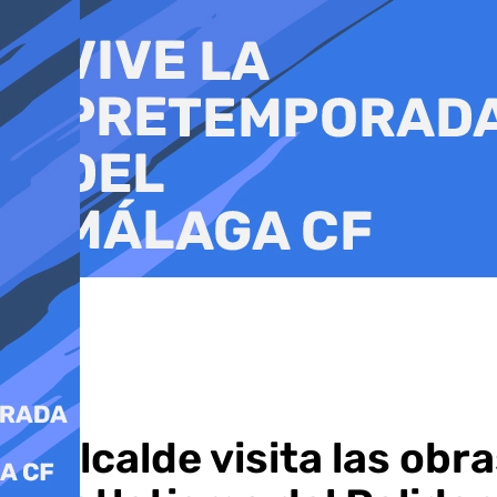
Ir
al
contenido
El alcalde visita las ob