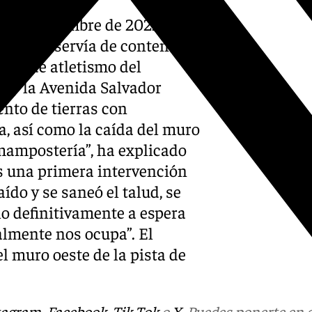
a de diciembre de 2022
ía, que servía de contención
pista de atletismo del
l y la Avenida Salvador
nto de tierras con
a, así como la caída del muro
mampostería”, ha explicado
s una primera intervención
ído y se saneó el talud, se
lo definitivamente a espera
almente nos ocupa”. El
el muro oeste de la pista de
tagram
,
Facebook
,
Tik Tok
o
X
. Puedes ponerte en 