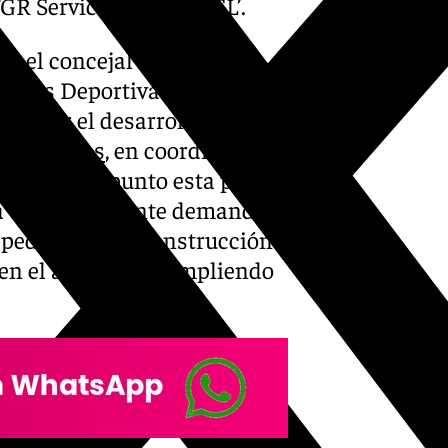
GR Servicios y Obras SL’.
r el concejal de Deportes,
ciones Deportivas del área,
ón por el desarrollo de los
ías y Obras
, en coordinación
 pondrán a punto esta parte
a a una importante demanda
e pedían una reconstrucción
 en el año 2022, cumpliendo