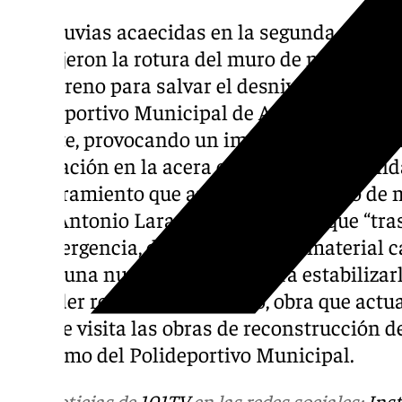
“Las lluvias acaecidas en la segunda seman
produjeron la rotura del muro de mamposter
del terreno para salvar el desnivel entre la 
Polideportivo Municipal de Arroyo de la Mie
Vicente, provocando un importante corrimie
coronación en la acera este de dicha avenid
de cerramiento que apoyaba en el muro de 
Juan Antonio Lara, que ha añadido que “tra
de emergencia, donde se retiró el material ca
inició una nueva actuación para estabilizar
de poder reconstruir el muro, obra que actu
alcalde visita las obras de reconstrucción d
atletismo del Polideportivo Municipal.
Más noticias de
101TV
en las redes sociales:
Ins