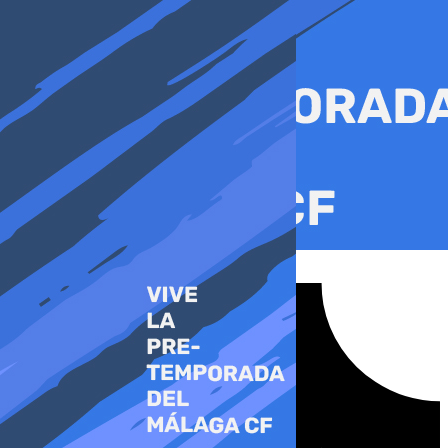
Ir
al
contenido
Tiktok