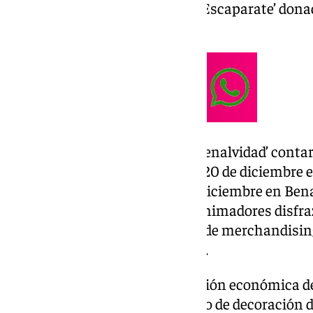
los regalos del sorteo ‘Gana un Escaparate’ don
empresarios.
Por un lado, la actividad ‘Feliz Benalvidad’ contar
establecimientos asociados, el 20 de diciembre e
Benalmádena Costa, y el 27 de diciembre en Be
de ACEB ha detallado que dos animadores disfra
las visitas, para repartir bolsas de merchandisi
Benalmádena. Ganamos Todos’.
También dentro de la colaboración económica de
convocado el concurso navideño de decoración d