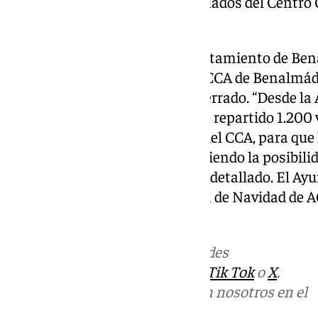
compras en los comercios asociados del Centro 
Benalmádena.
El edil ha recordado que el Ayuntamiento de Be
parking de Pueblosol, en pleno CCA de Benalmáde
mes de junio tras varios años cerrado. “Desde l
Abierto de Benalmádena se han repartido 1.200 
entre los comercios asociados del CCA, para que l
que realicen sus compras, ofreciendo la posibili
horas en horario comercial”, ha detallado. El 
muestra su apoyo a la campaña de Navidad de 
comercio.
Más noticias de
101TV
en las redes
sociales:
Instagram
,
Facebook
,
Tik Tok
o
X
.
Puedes ponerte en contacto con nosotros en el
correo
informativos@101tv.es