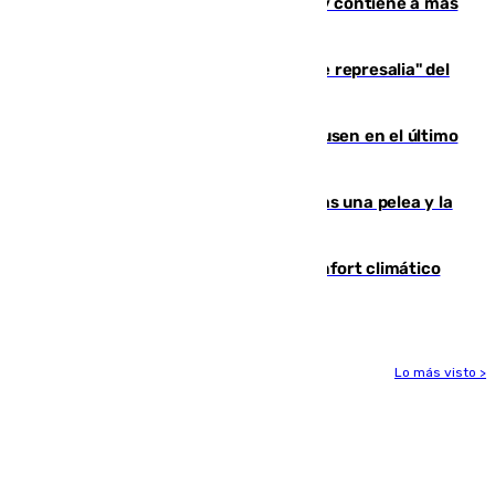
Niebla, que mantiene a 410 evacuadas y contiene a más
de 500 efectivos trabajando
Italia responde ante las "medidas de represalia" del
Gobierno de Sánchez
El Sevilla se desinfla ante el Leverkusen en el último
ensayo (1-2)
Tensión en la prisión de Alhaurín tras una pelea y la
incautación de un punzón
Málaga contabiliza 148 zonas de confort climático
para enfrentar las altas temperaturas
Lo más visto >
Más noticias
Ver más >