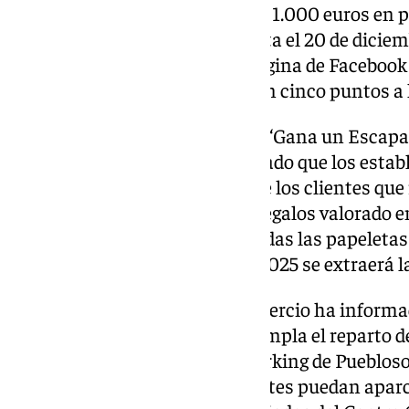
establecimientos, que repartirá 1.000 euros en p
en el concurso está abierto hasta el 20 de diciemb
decoraciones se subirán a la página de Facebook
obtengan 100 ‘me gusta’ añadan cinco puntos a 
En cuanto al tradicional sorteo ‘Gana un Escapar
colectivo empresarial ha detallado que los esta
ya cuentan con tickets para que los clientes qu
puedan ganar un conjunto de regalos valorado en
ACEB ha indicado que “entre todas las papeleta
cumplimentadas, en enero de 2025 se extraerá l
Por su parte, el concejal de Comercio ha inform
fácil y compra cerca’, que contempla el reparto d
aparcamiento gratuito en el parking de Pueblosol
iniciativa persigue que los clientes puedan aparc