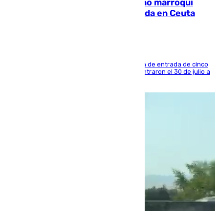
Expulsado de España un ciudadano marroquí
condenado por allanar una vivienda en Ceuta
La sentencia también contiene una prohibición de entrada de cinco
años al país y es uno de los inmigrantes que entraron el 30 de julio a
la ciudad autónoma