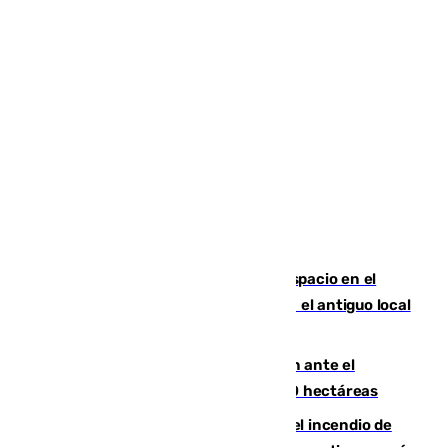
Las marca internacionales ganan espacio en el
Centro de Málaga: La Tagliatella abre en el antiguo local
de Vox Sports Bar
Moreno pide extremar la precaución ante el
incendio de Niebla, que supera las 4.000 hectáreas
340 personas más desalojadas por el incendio de