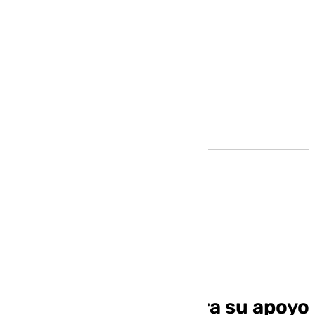
Andalucía
El Ayuntamiento de
Benalmádena muestra su apoyo