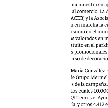
El Ayuntamiento de Benalmádena muestra su a
de ACEB-ACCAB para fomentar al comercio. La A
Empresarios de Benalmádena (ACEB) y la Asocia
de Benalmádena (ACCAB) ponen en marcha la c
al fomento de las compras y consumo en el munic
‘Gana un Escaparate’ con regalos valorados en má
1.200 vales de aparcamiento gratuito en el parkin
animación con regalos de bolsas promocionales 
asociados, y el tradicional concurso de decoraci
La presidenta de la ACEB, Rosa María González R
Raúl Campos, y la responsable de Grupo Mermela
presentado todas las actividades de la campaña,
inversión de 17.474,90 euros, de los cuáles 10.0
Comercio de Málaga, otros 1.862,90 euros el Ay
1.200 euros la Junta de Andalucía, y otros 4.412 