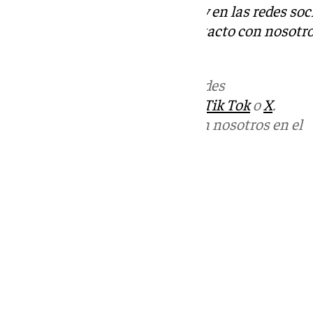
Descubre más noticias de 101Tv en las redes soc
Tok
o
X
. Puedes ponerte en contacto con nosotro
informativos@101tv.es
.
Más noticias de
101TV
en las redes
sociales:
Instagram
,
Facebook
,
Tik Tok
o
X
.
Puedes ponerte en contacto con nosotros en el
correo
informativos@101tv.es
Tags:
Últimas noticias