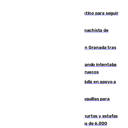
Marruecos, la principal baza de Infantino para seguir
al frente de la FIFA
Pedro Sánchez condena el crimen machista de
Benahavís
Angustioso rescate de una familia en Granada tras
caer su coche por un terraplén
Fallece un joven tras caer al mar cuando intentaba
entrar en parapente a Ceuta desde Marruecos
CIES NO moviliza a la provincia de Cádiz en apoyo a
la respuesta humanitaria de Ceuta
El mercado de Jerez refrigera sus taquillas para
facilitar las compras a sus visitantes
Detenida una pareja por presuntos hurtos y estafas
en Málaga tras ser descubiertos con más de 6.000