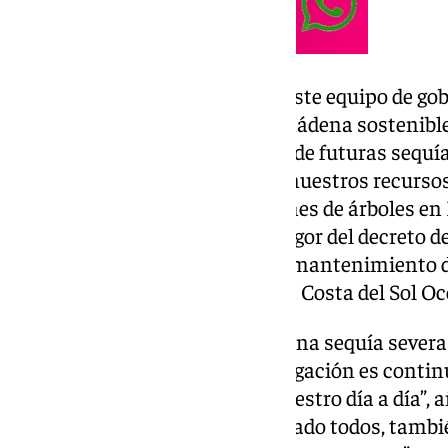
“Este contrato demuestra que este equipo de gob
frente, apuesta por una Benalmádena sostenible 
sea sustituido, con la previsión de futuras sequí
optimizar al máximo el uso de nuestros recursos 
Olea recordó que “las reposiciones de árboles e
paralizadas por la entrada en vigor del decreto d
directamente a la limpieza y el mantenimiento d
restricciones tan estrictas en la Costa del Sol Oc
“Pese a que ahora pasamos de una sequía sever
la guardia y nuestro deber y obligación es conti
eficiente del agua potable en nuestro día a día”, 
“los esfuerzos que hemos realizado todos, tambi