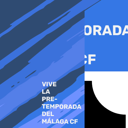
Ir
al
contenido
Tiktok