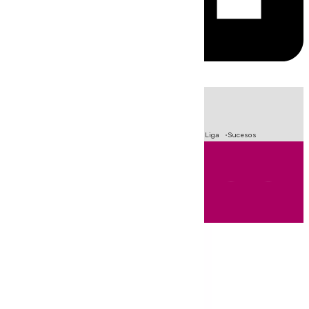
HOY
|
Fútbol
Primera División
Crisis Migratoria en Ceuta
LaLiga
Sucesos
Andalucía