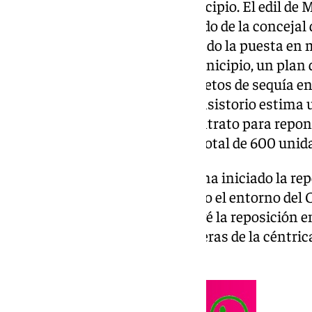
de 600 árboles por todo el municipio. El edil de
Jardines, Juan Olea, acompañado de la concejal 
Costa, Presi Aguilera, ha avanzado la puesta en
reposición de arbolado en el municipio, un plan 
paralizado por los diversos decretos de sequía en
precipitaciones. En total, el Consistorio estim
unos 200.000 euros con un contrato para repone
años, que contemplándose un total de 600 unid
Junto a esto, el área municipal ha iniciado la re
puntos “tan significativos” como el entorno del Ca
Retamar. El Ayuntamiento prevé la reposición 
como la reposición de las palmeras de la céntrica
la Miel.