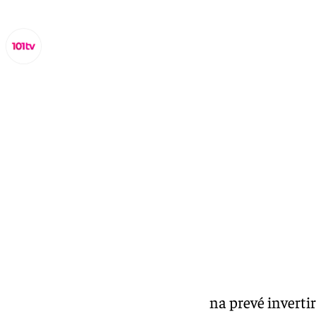
Lynx Devs
jueves, 6 febrero 2025, 13:21
Compartir:
El Ayuntamiento de Benalmádena prevé invertir