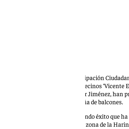
jueves, 19 diciembre 2024, 09:43
Compartir:
El delegado municipal de Participación Ciudadan
presidente de la asociación de vecinos ‘Vicente E
Cristóbal y la Harinera, Salvador Jiménez, han p
concurso de decoración navideña de balcones.
El concejal ha recordado el rotundo éxito que ha 
anteriores, especialmente en la zona de la Hari