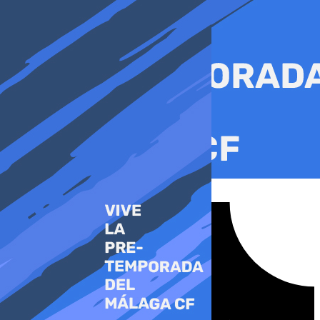
Ir
al
contenido
Tiktok