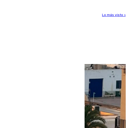
Lo más visto >
Más noticias
Ver más >