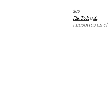
Más noticias de
101TV
en las redes
sociales:
Instagram
,
Facebook
,
Tik Tok
o
X
.
Puedes ponerte en contacto con nosotros en el
correo
informativos@101tv.es
Tags:
Últimas noticias