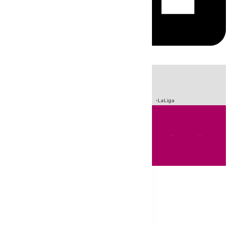
HOY
|
Sucesos
Incendios
Fútbol
Crisis Migratoria en Ceuta
LaLiga
Andalucía