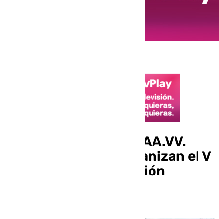
El Ayuntamiento y la AA.VV.
‘Vicente Espinel’ organizan el V
Concurso de decoración
navideña