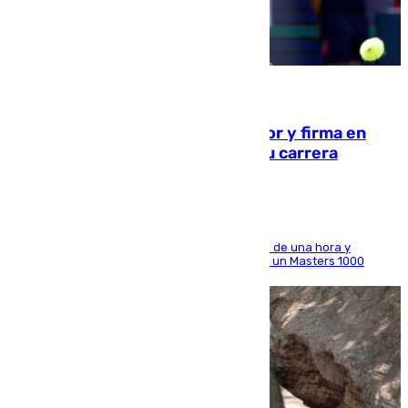
09.08.2026
Daniel Mérida derriba a Griekspoor y firma en
Montreal el mejor resultado de su carrera
El madrileño arrolla al neerlandés en poco más de una hora y
alcanza por primera vez los cuartos de final de un Masters 1000