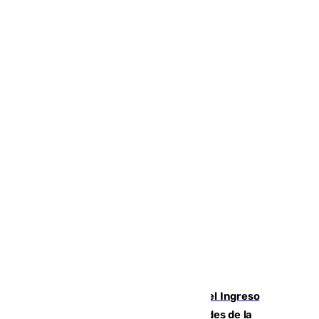
Cádiz aumenta un 15% en el cobro del Ingreso
Mínimo Vital junto a otras particularidades de la