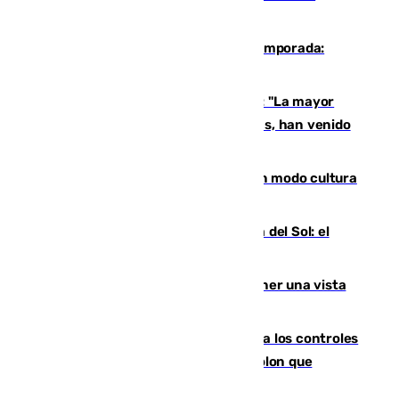
provincia
La 'delicatessen' de Isco en la pretemporada:
pisadita y cañito ante el Bournemouth
Un testimonio del colapso en Ceuta: "La mayor
parte de los que han venido son víctimas, han venido
engañados"
Torrenueva Costa pone el verano en modo cultura
con actividades para todos los públicos
Este es el palmarés del Trofeo Costa del Sol: el
Málaga lidera la tabla con 12 triunfos
Estos son los mejores sitios para tener una vista
privilegiada del eclipse en Andalucía
La Junta da explicaciones y refuerza los controles
tras los falsos positivos de cáncer de colon que
afectaron a 400 malagueños