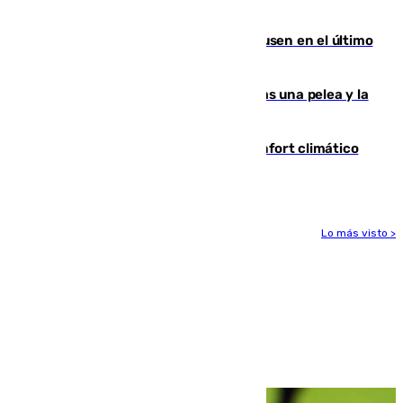
Gobierno de Sánchez
El Sevilla se desinfla ante el Leverkusen en el último
ensayo (1-2)
Tensión en la prisión de Alhaurín tras una pelea y la
incautación de un punzón
Málaga contabiliza 148 zonas de confort climático
para enfrentar las altas temperaturas
Lo más visto >
Más noticias
Ver más >