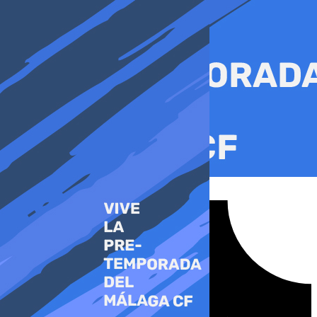
Ir
al
contenido
Tiktok