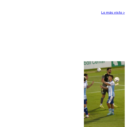
Lo más visto >
Más noticias
Ver más >