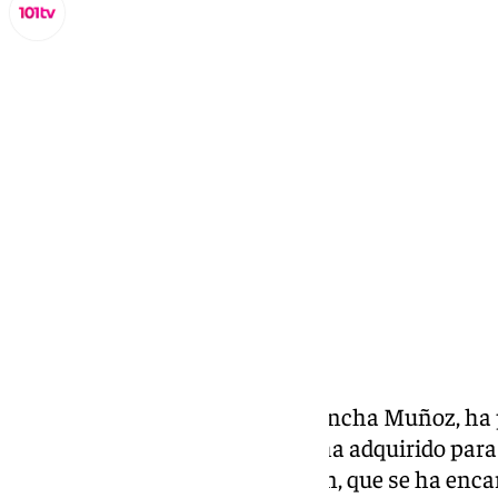
Lynx Devs
viernes, 27 diciembre 2024, 09:46
Compartir:
La delegada de Cementerios, Concha Muñoz, ha 
máquina porta féretros que se ha adquirido para
Lorenzo. Esta nueva adquisición, que se ha enca