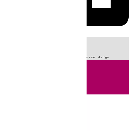
HOY
|
Fútbol
Primera División
Crisis Migratoria en Ceuta
Sucesos
LaLiga
Andalucía