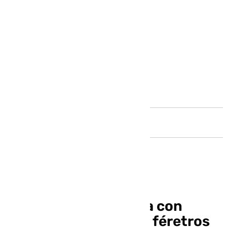
Andalucía
El Cementerio cuenta con
nueva máquina porta féretros