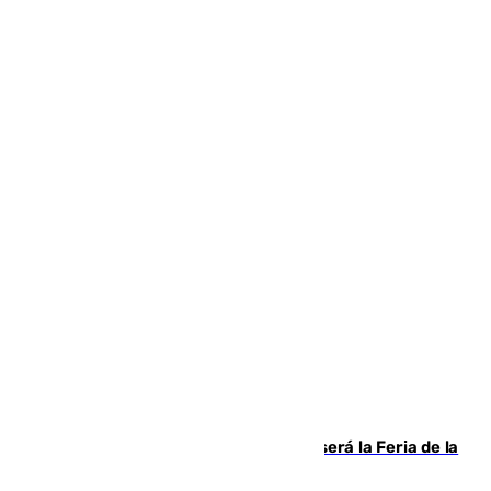
Talleres, escape room y música: así será la Feria de la
Juventud Cofrade de Málaga