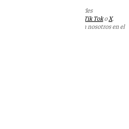
Más noticias de
101TV
en las redes
sociales:
Instagram
,
Facebook
,
Tik Tok
o
X
.
Puedes ponerte en contacto con nosotros en el
correo
informativos@101tv.es
Tags:
Últimas noticias