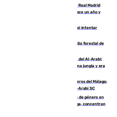
El fichaje más caro de la historia del Real Madrid
costaba 105 millones de euros menos hace un año y
jugaba en Leganés
Ceuta suma 82 fallecidos en el mar al intentar
cruzar la frontera española
Huelva eleva a emergencia el incendio forestal de
Niebla
Juanfran Funes, sobre el duro juego del Al-Arabi:
“Por momentos nos hemos metido en una jungla y era
hasta peligroso”
Ya se han estrenado los tres delanteros del Málaga:
Eneko Jauregui, bigoleador contra el Al-Arabi SC
35 mujeres asesinadas por violencia de género en
España en este 2026: Andalucía y Málaga, concentran
el foco de la tragedia