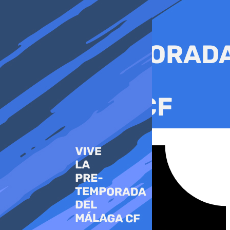
Ir
al
contenido
Tiktok