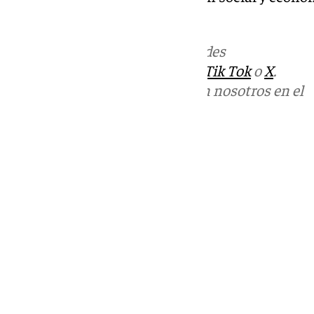
del Sol.
Más noticias de
101TV
en las redes
sociales:
Instagram
,
Facebook
,
Tik Tok
o
X
.
Puedes ponerte en contacto con nosotros en el
correo
informativos@101tv.es
Tags:
El Escaparate
Últimas noticias