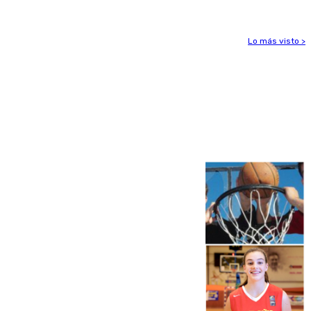
Lo más visto >
Más noticias
Ver más >