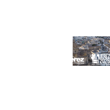
Portada
Andalucía
Sevilla
Málaga
Granada