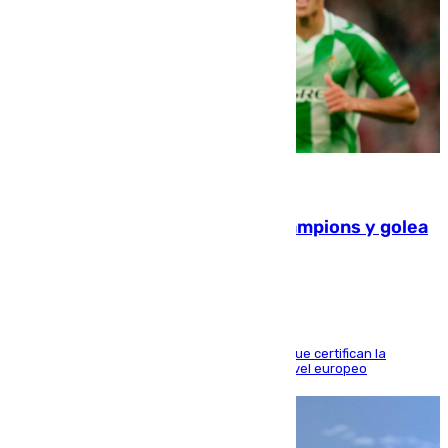
06.08.2026
El Betis supera el examen de Champions y golea
al Arsenal en Dublín (1-3)
Riquelme, Deossa y Fornals firman los tantos que certifican la
superioridad bética ante un rival de máximo nivel europeo