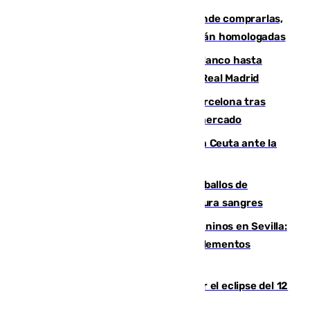
Gafas para el eclipse solar 2026: dónde comprarlas,
dónde conseguirlas y cómo saber si están homologadas
Vinícius Júnior seguirá vestido de blanco hasta
2032 tras cerrar su renovación con el Real Madrid
Rodrigo negocia su fichaje por el Barcelona tras
romper con el Madrid y revoluciona el mercado
El Rey traslada a Vivas su respaldo a Ceuta ante la
crisis migratoria
El primer ciclo de las carreras de caballos de
Sanlúcar arranca este sábado con 27 pura sangres
Continúan los cierres de parques caninos en Sevilla:
se detectan alimentos que contienen elementos
peligrosos
Estos son los mejores sitios para ver el eclipse del 12
de agosto en la provincia de Málaga