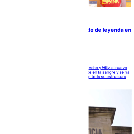
06.08.2026
La familia Hernangómez: un legado de leyenda en
el mundo del baloncesto
Desde los padres hasta la hermana junto a Francho y Willy, el nuevo
jugador del Unicaja lleva este magnífico deporte en la sangre y se ha
ido inculcando de generación en generación en toda su estructura
familiar