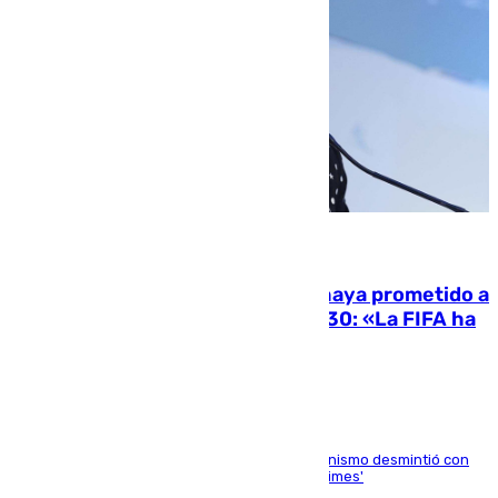
06.08.2026
El Gobierno niega que Infantino haya prometido a
Marruecos la final del Mundial 2030: «La FIFA ha
sido tajante»
La ministra Milagros Tolón asegura que el organismo desmintió con
rotundidad la información publicada por 'The Times'