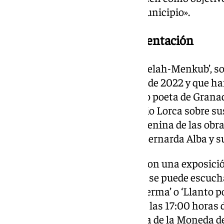
cultura el casco histórico del municipio».
Mucho más que una representación
‘Todo Lorca’, ‘Rosa Mutabile’ y ‘Felah-Menkub’, s
asociación ha representado desde 2022 y que ha
la vida como escritor del famoso poeta de Granada
versaba sobre la visión del propio Lorca sobre sus
Mutabile’, narraba la visión femenina de las obr
como Doña Rosita la soltera o Bernarda Alba y su
Pero todo ello viene aderezado con una exposici
de Federico García Lorca, donde se puede escucha
Argentinita o ver obras como ‘Yerma’ o ‘Llanto p
exposición estará abierta desde las 17:00 horas 
bien entrada la noche en la Casa de la Moneda de 