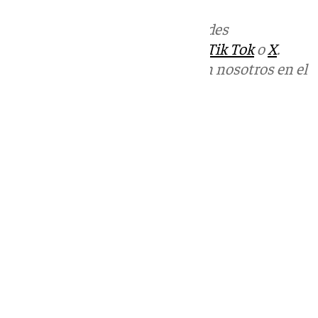
Más noticias de
101TV
en las redes
sociales:
Instagram
,
Facebook
,
Tik Tok
o
X
.
Puedes ponerte en contacto con nosotros en el
correo
informativos@101tv.es
Tags:
Últimas noticias