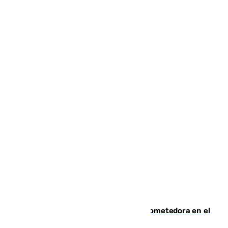
El año 2007, una generación muy prometedora en el
mundo del fútbol