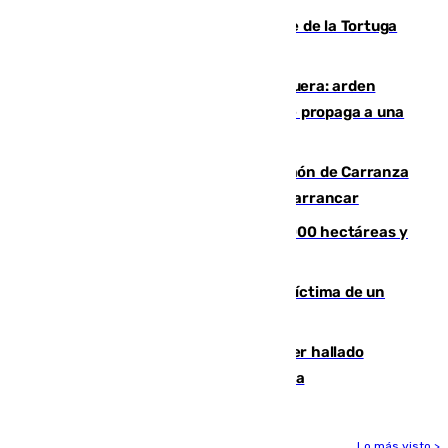
Incendio forestal en el paraje Monte de la Tortuga
de Málaga
Incendio en un vertedero de Antequera: arden
chatarra, muebles y palets y el fuego se propaga a una
zona de monte
Las Palmas conquista el Trofeo Ramón de Carranza
y somete a un Cádiz que no termina de arrancar
El incendio de Niebla alcanza las 8.000 hectáreas y
mantiene desalojadas a 474 personas
El tenista checho Lehecka, nueva víctima de un
Rafa Jódar que está siendo imparable
Muere un hombre de 58 años tras ser hallado
inconsciente en una piscina en Cómpeta
Lo más visto >