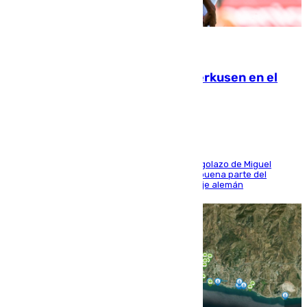
08.08.2026
El Sevilla se desinfla ante el Leverkusen en el
último ensayo (1-2)
El conjunto de Luis García se adelantó con un golazo de Miguel
Sierra y ofreció buenas sensaciones durante buena parte del
encuentro, pero acabó cediendo ante el empuje alemán