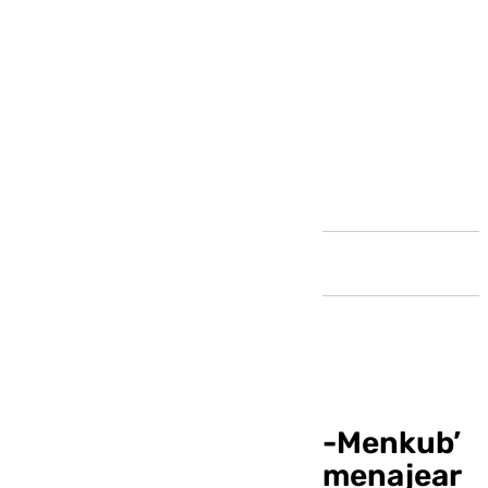
Andalucía
El espectáculo ‘Felah-Menkub’
llega a Torrox para homenajear