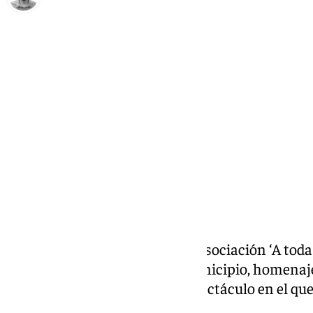
Carlos Rico
jueves, 24 octubre 2024, 15:09
Compartir:
Por tercer año consecutivo, la Asociación ‘A toda
asociaciones culturales del municipio, homenaj
García Lorca con un nuevo espectáculo en el que
Romancero Gitano.