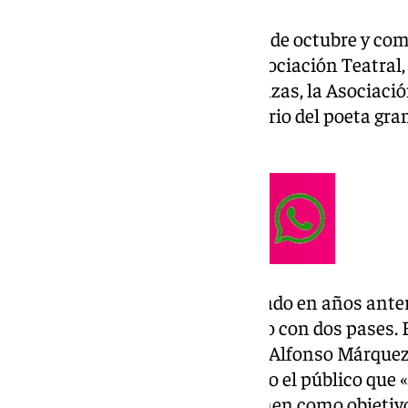
La fecha elegida es el sábado 26 de octubre y com
histórico de
Torrox
, donde la Asociación Teatral,
Música’, el grupo de Coros y Danzas, la Asociació
han adaptado el famoso poemario del poeta grana
público.
Debido al éxito que han cosechado en años anter
han decidido «ampliar el horario con dos pases. 
y el segundo a las 22:00 horas». Alfonso Márquez
expresado su gratitud hacia todo el público qu
estas representaciones que tienen como objetivo 