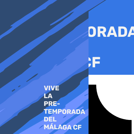
Ir
al
contenido
Tiktok