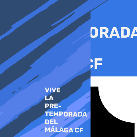
Ir
al
contenido
Tiktok