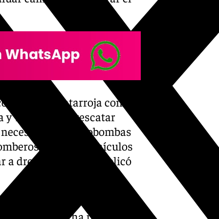
colaboró en Catarroja con el
a y Toledo para rescatar
la necesidad de motobombas
bomberos sacando vehículos
r a drenar el agua,» explicó
s, Cordero destacó la
a población se ha portado