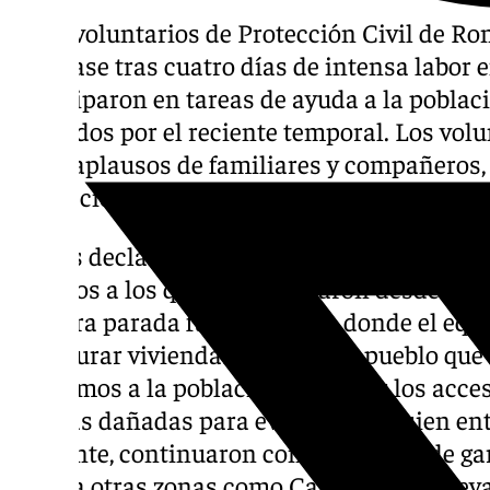
Ocho voluntarios de Protección Civil de Ro
a su base tras cuatro días de intensa labor 
participaron en tareas de ayuda a la pobla
afectados por el reciente temporal. Los volu
entre aplausos de familiares y compañeros, a
Protección Civil de Ronda.
En sus declaraciones, Dani Cordero, coordin
desafíos a los que se enfrentaron desde su 
primera parada fue en Alfafar, donde el equ
y asegurar viviendas. «El primer pueblo que
ayudamos a la población a limpiar los acces
puertas dañadas para evitar que alguien ent
siguiente, continuaron con la revisión de ga
tarde a otras zonas como Calicanto para ev