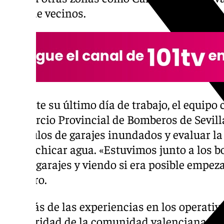
paso de vecinos.
Durante su último día de trabajo, el equipo 
Consorcio Provincial de Bomberos de Sevill
vehículos de garajes inundados y evaluar 
para achicar agua. «Estuvimos junto a los 
de los garajes y viendo si era posible empeza
Cordero.
Además de las experiencias en los operativo
solidaridad de la comunidad valenciana: «L