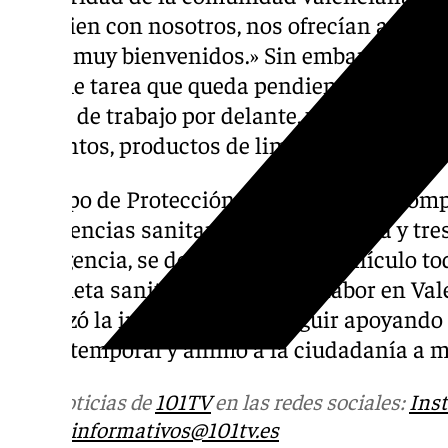
muy bien con nosotros, nos ofrecían agua, c
sentir muy bienvenidos.» Sin embargo, el co
enorme tarea que queda pendiente en las z
meses de trabajo por delante, y todavía hace
alimentos, productos de limpieza y más man
El grupo de Protección Civil de Ronda, com
emergencias sanitarias, una psicóloga y tr
Emergencia, se desplazó con un vehículo to
furgoneta sanitaria. Aunque su labor en Val
enfatizó la importancia de seguir apoyando
por el temporal y animó a la ciudadanía a m
Más noticias de
101TV
en las redes sociales:
Ins
correo
informativos@101tv.es