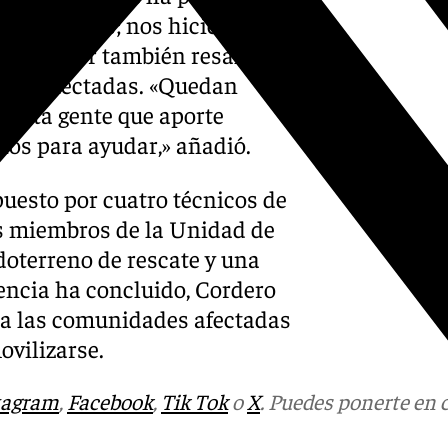
hocolatinas; nos hicieron
ordinador también resaltó la
onas afectadas. «Quedan
 falta gente que aporte
os para ayudar,» añadió.
puesto por cuatro técnicos de
es miembros de la Unidad de
doterreno de rescate y una
encia ha concluido, Cordero
 a las comunidades afectadas
ovilizarse.
tagram
,
Facebook
,
Tik Tok
o
X
. Puedes ponerte en 