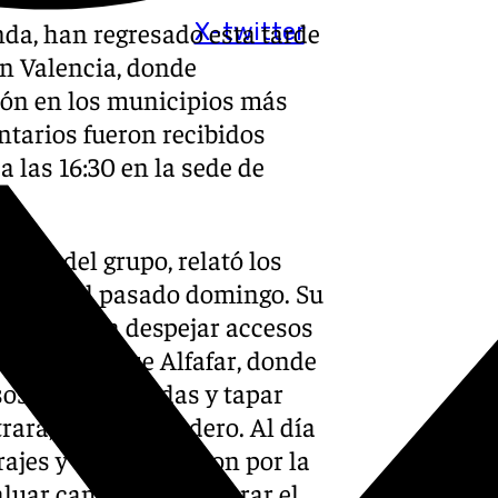
nda, han regresado esta tarde
X-twitter
en Valencia, donde
ción en los municipios más
ntarios fueron recibidos
 las 16:30 en la sede de
ador del grupo, relató los
llegada el pasado domingo. Su
ipo ayudó a despejar accesos
 estuvimos fue Alfafar, donde
os a las viviendas y tapar
rara,» señaló Cordero. Al día
rajes y se desplazaron por la
aluar caminos y asegurar el