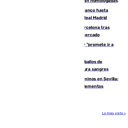
dónde conseguirlas y cómo saber si están homologadas
Vinícius Júnior seguirá vestido de blanco hasta
2032 tras cerrar su renovación con el Real Madrid
Rodrigo negocia su fichaje por el Barcelona tras
romper con el Madrid y revoluciona el mercado
El Rey traslada a Vivas su respaldo y "promete ir a
Ceuta" después de la crisis migratoria
El primer ciclo de las carreras de caballos de
Sanlúcar arranca este sábado con 27 pura sangres
Continúan los cierres de parques caninos en Sevilla:
se detectan alimentos que contienen elementos
peligrosos
Lo más visto >
Más noticias