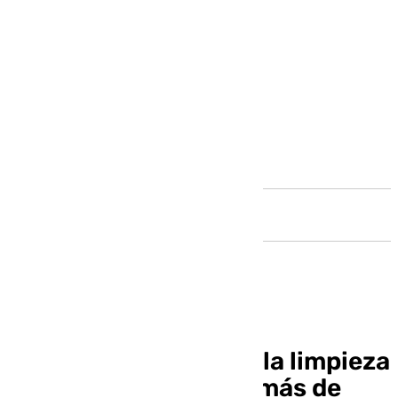
Andalucía
Estepona intensifica la limpieza
en las playas y retira más de