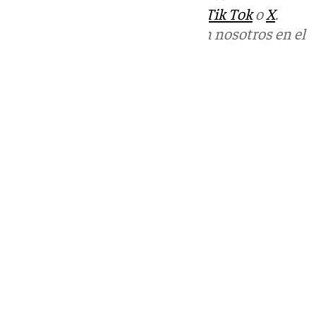
sociales:
Instagram
,
Facebook
,
Tik Tok
o
X
.
Puedes ponerte en contacto con nosotros en el
correo
informativos@101tv.es
Tags:
Últimas noticias