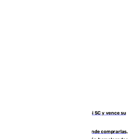
El Málaga es muy superior al Al-Arabi SC y vence su
primer encuentro de pretemporada
Gafas para el eclipse solar 2026: dónde comprarlas,