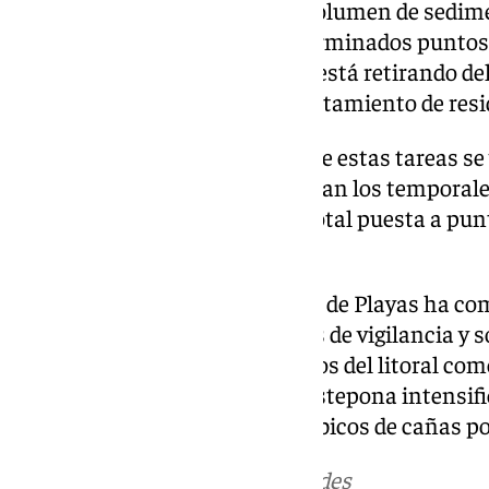
desembocaduras, así como al volumen de sedime
sido complicado acceder a determinados puntos 
bajado. Todo el material que se está retirando de
para su traslado al centro de tratamiento de res
El
Ayuntamiento
informa de que estas tareas se
próximos días mientras persistan los temporale
el servicio de limpieza para la total puesta a pun
Semana Santa.
De otra parte, el área municipal de Playas ha 
instalación de las nuevas torres de vigilancia y 
operativas este verano en puntos del litoral como
El Saladillo y Arroyo Vaquero. Estepona intensifi
retira más de 12.000 metros cúbicos de cañas po
Más noticias de
101TV
en las redes