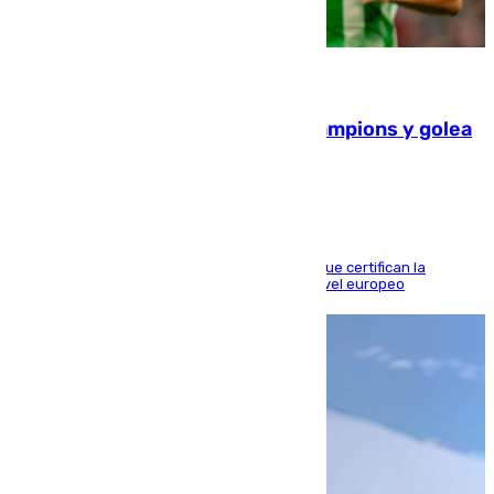
06.08.2026
El Betis supera el examen de Champions y golea
al Arsenal en Dublín (1-3)
Riquelme, Deossa y Fornals firman los tantos que certifican la
superioridad bética ante un rival de máximo nivel europeo