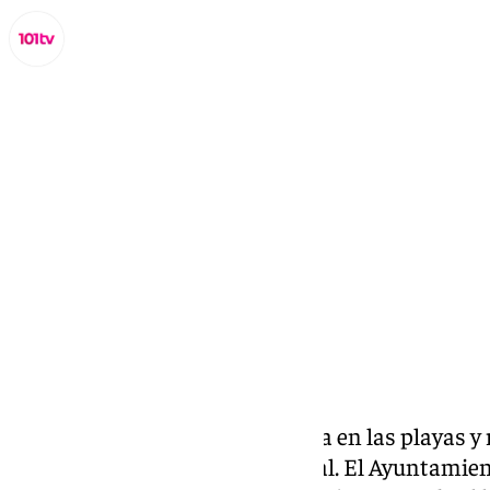
Lynx Devs
viernes, 21 marzo 2025, 10:23
Compartir:
Estepona intensifica la limpieza en las playas y
cúbicos de cañas por el temporal. El Ayuntamie