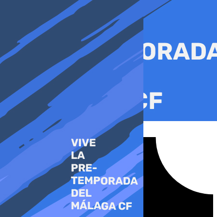
Ir
al
contenido
Tiktok