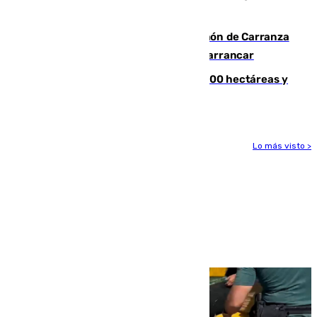
zona de monte
Las Palmas conquista el Trofeo Ramón de Carranza
y somete a un Cádiz que no termina de arrancar
El incendio de Niebla alcanza las 8.000 hectáreas y
mantiene desalojadas a 474 personas
Lo más visto >
Más noticias
Ver más >