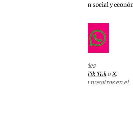
Benítez. Analizamos la situación social y econ
del Sol.
Más noticias de
101TV
en las redes
sociales:
Instagram
,
Facebook
,
Tik Tok
o
X
.
Puedes ponerte en contacto con nosotros en el
correo
informativos@101tv.es
Tags:
El Escaparate
Últimas noticias