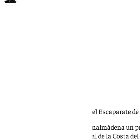
Francisco Marmolejo
martes, 3 diciembre 2024, 18:10
Compartir:
Esther Olivares «Neuroarte» en el Escaparate de 
Todos los días El Escaparate Benalmádena un pr
económica, laboral y empresarial de la Costa del