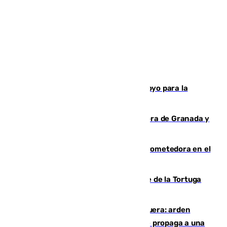
Venezuela agradece a España su apoyo para la
reconstrucción tras los terremotos
Arde un coche en el Puerto de la Mora de Granada y
provoca un incendio forestal
El año 2007, una generación muy prometedora en el
mundo del fútbol
Incendio forestal en el paraje Monte de la Tortuga
de Málaga
Incendio en un vertedero de Antequera: arden
chatarra, muebles y palets y el fuego se propaga a una