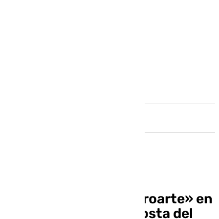
Andalucía
Esther Olivares «Neuroarte» en
el Escaparate de la Costa del