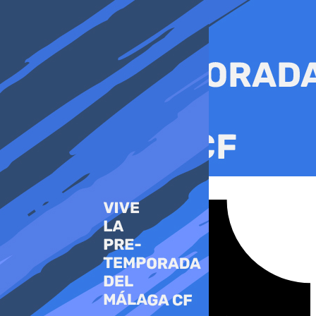
Ir
al
contenido
Tiktok