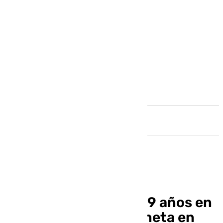
Andalucía
Fallece un piloto de 49 años en
un accidente de avioneta en