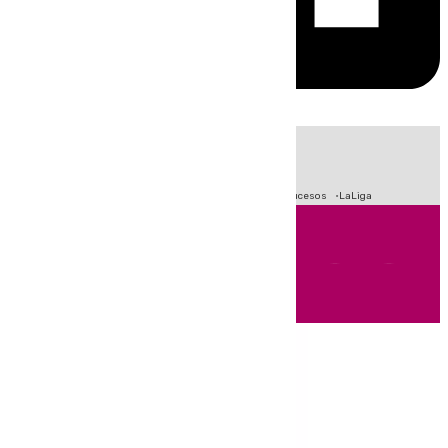
HOY
|
Fútbol
Primera División
Crisis Migratoria en Ceuta
Sucesos
LaLiga
Andalucía