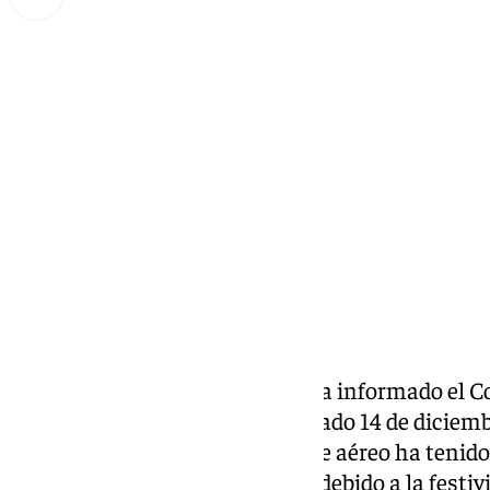
Lynx Devs
sábado, 14 diciembre 2024, 15:00
Compartir:
Un hombre de 49 años, según ha informado el C
de Málaga, ha fallecido este sábado 14 de diciem
en Vélez-Málaga. Este accidente aéreo ha tenido
en el aeródromo de la Axarquía debido a la festivi