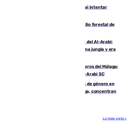
Ceuta suma 82 fallecidos en el mar al intentar
cruzar la frontera española
Huelva eleva a emergencia el incendio forestal de
Niebla
Juanfran Funes, sobre el duro juego del Al-Arabi:
“Por momentos nos hemos metido en una jungla y era
hasta peligroso”
Ya se han estrenado los tres delanteros del Málaga:
Eneko Jauregui, bigoleador contra el Al-Arabi SC
35 mujeres asesinadas por violencia de género en
España en este 2026: Andalucía y Málaga, concentran
el foco de la tragedia
Lo más visto >