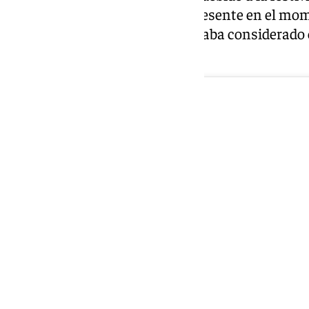
alcalde del municipio estaba presente en el mo
podido saber 101 Televisión, estaba considerado
del Aeroclub de Málaga.