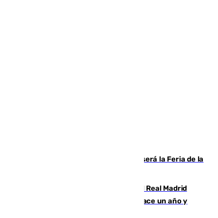
Talleres, escape room y música: así será la Feria de la
Juventud Cofrade de Málaga
El fichaje más caro de la historia del Real Madrid
costaba 105 millones de euros menos hace un año y
jugaba en Leganés