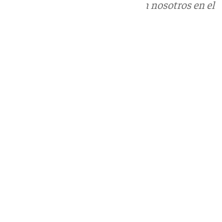
Puedes ponerte en contacto con nosotros en el
correo
informativos@101tv.es
Tags:
Últimas noticias