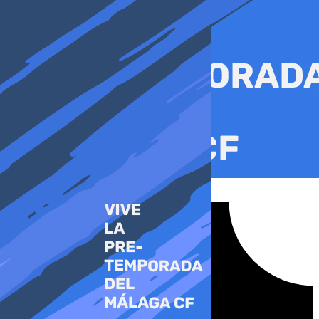
Ir
al
contenido
Tiktok