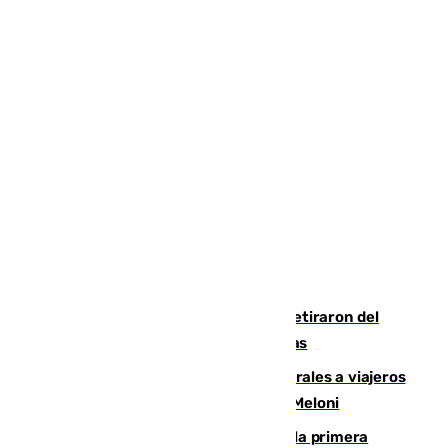
Fernando Calero y Carlos Dotor se retiraron del
encuentro contra el Ceuta con molestias
España restablece controles temporales a viajeros
procedentes de Italia como repuesta a Meloni
El Málaga cae ante el Ceuta y suma la primera