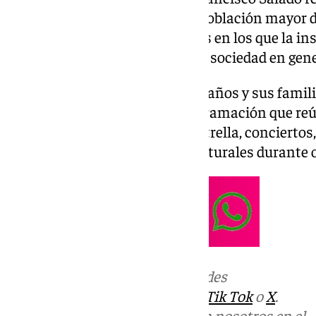
Diputación con el sector de la población mayor d
y el agua como principales retos en los que la in
calidad de vida de los mayores y sociedad en gen
Un total de 400 personas de 65 años y sus famili
Mayor, que da inicio a una programación que reú
final del certamen La Mayor Estrella, concierto
talleres, excursiones y rutas culturales durante
Más noticias de
101TV
en las redes
sociales:
Instagram
,
Facebook
,
Tik Tok
o
X
.
Puedes ponerte en contacto con nosotros en el