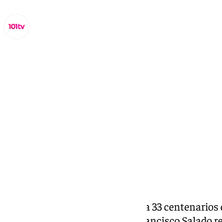
Miguel Alfonso
martes, 1 octubre 2024, 20:57
Compartir:
La Diputación rinde homenaje a 33 centenarios d
Mes del Mayor. El presidente Francisco Salado re