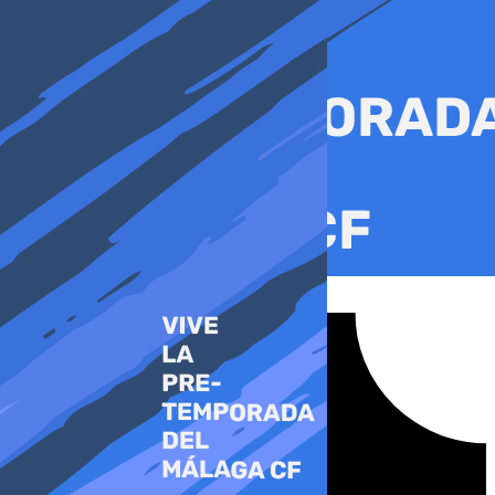
Ir
al
contenido
Tiktok