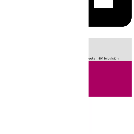
HOY
|
Fútbol
Primera División
LaLiga
Crisis Migratoria en Ceuta
101 Televisión
Andalucía