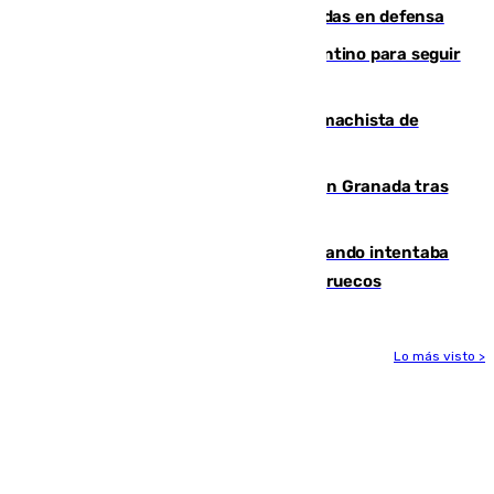
derrota de la pretemporada dejando dudas en defensa
Marruecos, la principal baza de Infantino para seguir
al frente de la FIFA
Pedro Sánchez condena el crimen machista de
Benahavís
Angustioso rescate de una familia en Granada tras
caer su coche por un terraplén
Fallece un joven tras caer al mar cuando intentaba
entrar en parapente a Ceuta desde Marruecos
Lo más visto >
Más noticias
Ver más >