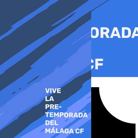
Ir
al
contenido
Tiktok