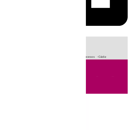
HOY
|
Crisis Migratoria en Ceuta
Fútbol
Primera División
Sucesos
Cádiz
Andalucía