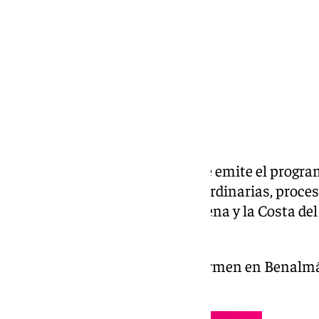
Compartir:
Todos los martes a las 21.30h se emite el progr
actualidad, cultos, actos, extraordinarias, proce
el mundo cofrade de Benalmádena y la Costa del
Marmolejo.
Gonzalo Martín, párroco del Carmen en Benalmá
enero