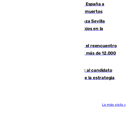
Sánchez traslada la "solidaridad" de España a
Colombia tras el terremoto que deja 111 muertos
El humo del incendio de Niebla alcanza Sevilla
mientras el fuego obliga a nuevos desalojos en la
provincia
La Rosaleda, aún lejos del lleno para el reencuentro
con el Málaga en el Trofeo Costa del Sol: más de 12.000
entradas disponibles
¿Por qué el PSOE ve en Mariano Ruiz al candidato
idóneo a la Alcaldía de Málaga? Claves de la estrategia
socialista
Lo más visto >
Más noticias