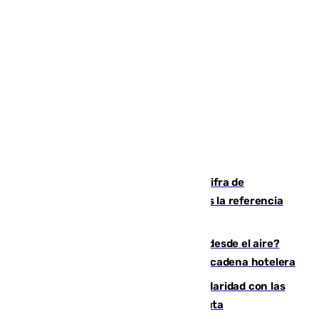
El Gobierno mantiene en 72.000 la cifra de
inmigrantes que entraron en Ceuta tras la referencia
de Torres a 80.000 personas
¿200.000 euros para ver el eclipse desde el aire?
Así es el exclusivo pack que ofrece una cadena hotelera
Concentración en Algeciras en solidaridad con las
víctimas de la crisis humanitaria en Ceuta