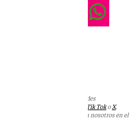
Más noticias de
101TV
en las redes
sociales:
Instagram
,
Facebook
,
Tik Tok
o
X
.
Puedes ponerte en contacto con nosotros en el
correo
informativos@101tv.es