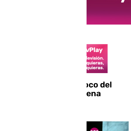
Gonzalo Martín, párroco del
Carmen en Benalmádena
Cofrade