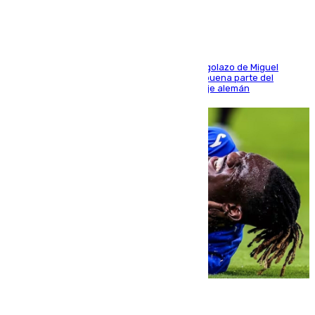
El conjunto de Luis García se adelantó con un golazo de Miguel
Sierra y ofreció buenas sensaciones durante buena parte del
encuentro, pero acabó cediendo ante el empuje alemán
08.08.2026