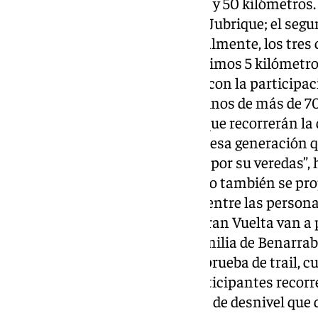
individual un tramo de entre 40 y 50 kilómetros.
comprendido entre Algatocín y Jubrique; el segun
tercero, Júzcar-Benalauría. Finalmente, los tres
trazado corriendo juntos los últimos 5 kilómetro
Algatocín.Esta edición contará con la participa
Team, formado 15 vecinas y vecinos de más de 70
municipios del Valle del Genal que recorrerán la
el siguiente. “Es un homenaje a esa generación 
para que ahora podamos correr por su veredas”, 
que ha explicado que este equipo también se pr
fomentar la práctica deportiva entre las person
en las distintas pruebas de la Gran Vuelta van a 
generaciones de una misma familia de Benarrabá
sábado 16 de noviembre con la prueba de trail, c
Alpandeire. Un total de 450 participantes recorr
53 kilómetros con 2.800 metros de desnivel que 