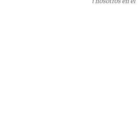
Puedes ponerte en contacto con nosotros en el
correo
informativos@101tv.es
Tags:
Últimas noticias