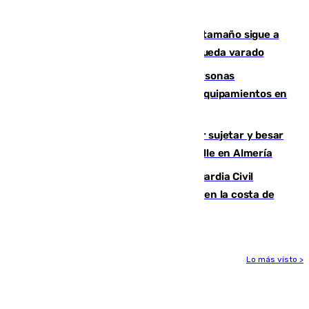
transformación de su casco histórico
Susto en Marbella: un atún de gran tamaño sigue a
un bañista hasta la orilla de la playa y queda varado
Emvisesa refuerza la atención a personas
vulnerables con cesión de viviendas y equipamientos en
Sevilla
Condenado a dos años de cárcel por sujetar y besar
a una menor tras abordarla en plena calle en Almería
Persecución en Punta Umbría: la Guardia Civil
interviene más de 800 kilos de cocaína en la costa de
Huelva
Lo más visto >
Más noticias