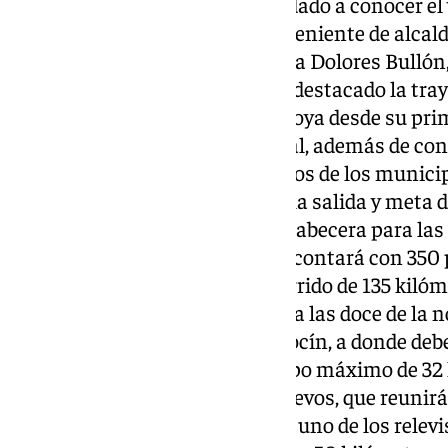
‘finisher’ de la prueba.Así lo ha dado a conocer e
Deportes, Juan Rosas, junto al teniente de alcald
la alcaldesa de Alpandeire, María Dolores Bullón, 
Ildefonso Cózar.El diputado ha destacado la tray
que la Diputación de Málaga apoya desde su prim
15 municipios del Valle del Genal, además de co
que en muchos casos son vecinos de los municip
uno de estos municipios acoge la salida y meta de
turno de Algatocín, que será la cabecera para las 
relevos.La modalidad ultratrail contará con 350 
enfrentarán a un exigente recorrido de 135 kiló
desnivel. La salida tendrá lugar a las doce de la 
Alameda de Andalucía de Algatocín, a donde debe
para cruzar la meta en un tiempo máximo de 32 h
mismo para la modalidad de relevos, que reunirá
equipos de tres personas). Cada uno de los relev