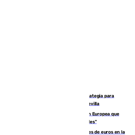
El Ayuntamiento desarrolla una estrategia para
recuperar la identidad patrimonial de Sevilla
España e Italia garantizan a la Unión Europea que
sus controles fronterizos son "temporales"
Sevilla ha invertido más de 6 millones de euros en la