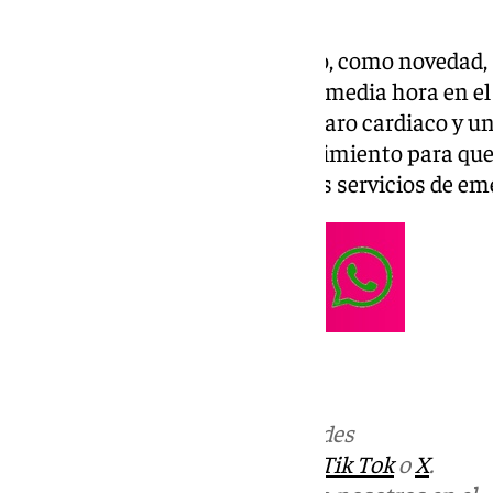
Júzcar, Faraján y Pujerra.
Cózar ha explicado que este año, como novedad, 
entrega de dorsales un taller de media hora en el
aprenderán cómo detectar un paro cardiaco y un
un ahogamiento o un desvanecimiento para que
respuesta hasta la llegada de los servicios de em
Más noticias de
101TV
en las redes
sociales:
Instagram
,
Facebook
,
Tik Tok
o
X
.