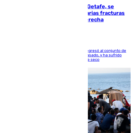
Christantus Uche, delantero del Getafe, se
perderá toda la temporada por varias fracturas
en los ligamentos de su rodilla derecha
El centrocampista reconvertido en atacante regresó al conjunto de
la capital, después de salir obligado el curso pasado, y ha sufrido
una lesión que lo mantendrá un año en el dique seco