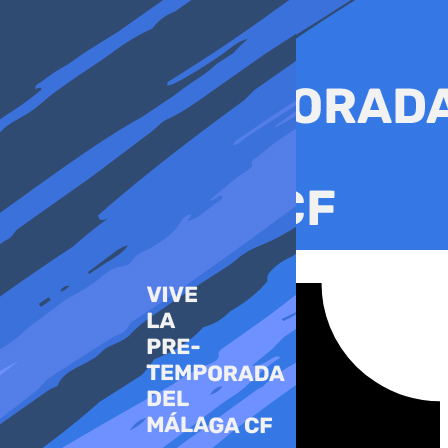
Ir
al
contenido
Tiktok