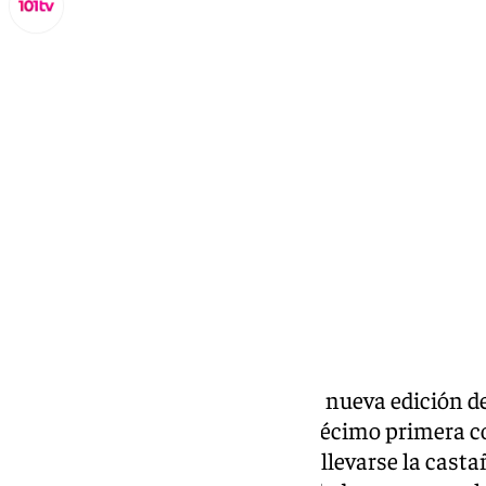
Lynx Devs
miércoles, 6 noviembre 2024, 09:52
Compartir:
Arranca este fin de semana una nueva edición de 
un evento deportivo que en su décimo primera c
1.100 deportistas que aspiran a llevarse la cast