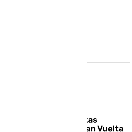
Andalucía
Hasta 1.100 deportistas
participan en la XI Gran Vuelta