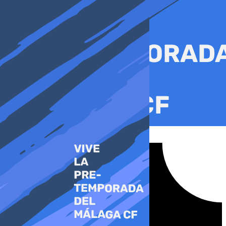
Ir
al
contenido
Tiktok