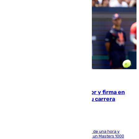
09.08.2026
Daniel Mérida derriba a Griekspoor y firma en
Montreal el mejor resultado de su carrera
El madrileño arrolla al neerlandés en poco más de una hora y
alcanza por primera vez los cuartos de final de un Masters 1000