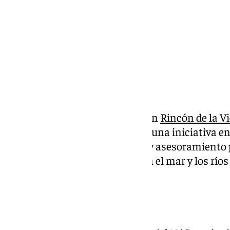
Este miércoles ha comenzado en
Rincón de la Vi
‘#Emprende24 Economía Azul’, una iniciativa en
empresas recibirán formación y asesoramiento 
empresariales relacionadas con el mar y los río
y ambiental positivo.
Que es la Economía Azul