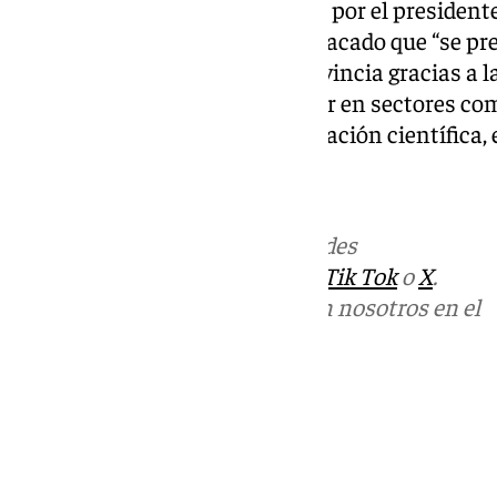
El concurso ha sido inaugurado por el president
Francisco Salado, quien ha destacado que “se p
para el progreso de nuestra provincia gracias a 
mucho potencial por desarrollar en sectores como
bienestar, la energía, la investigación científica, 
Más noticias de
101TV
en las redes
sociales:
Instagram
,
Facebook
,
Tik Tok
o
X
.
Puedes ponerte en contacto con nosotros en el
correo
informativos@101tv.es
Tags:
Últimas noticias