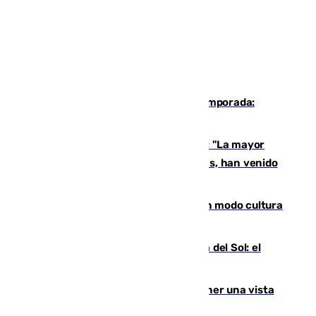
La 'delicatessen' de Isco en la pretemporada:
pisadita y cañito ante el Bournemouth
Un testimonio del colapso en Ceuta: "La mayor
parte de los que han venido son víctimas, han venido
engañados"
Torrenueva Costa pone el verano en modo cultura
con actividades para todos los públicos
Este es el palmarés del Trofeo Costa del Sol: el
Málaga lidera la tabla con 12 triunfos
Estos son los mejores sitios para tener una vista
privilegiada del eclipse en Andalucía