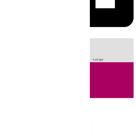
HOY
|
Sucesos
Incendios
Fútbol
Crisis Migratoria en Ceuta
LaLiga
Andalucía