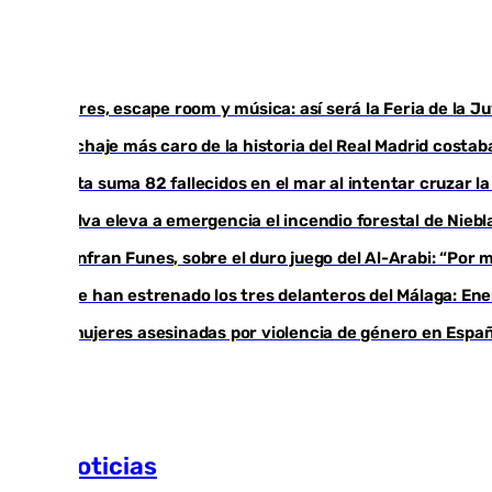
Talleres, escape room y música: así será la Feria de la 
El fichaje más caro de la historia del Real Madrid cost
Ceuta suma 82 fallecidos en el mar al intentar cruzar l
Huelva eleva a emergencia el incendio forestal de Niebl
Juanfran Funes, sobre el duro juego del Al-Arabi: “Por
Ya se han estrenado los tres delanteros del Málaga: Ene
35 mujeres asesinadas por violencia de género en Españ
Más noticias