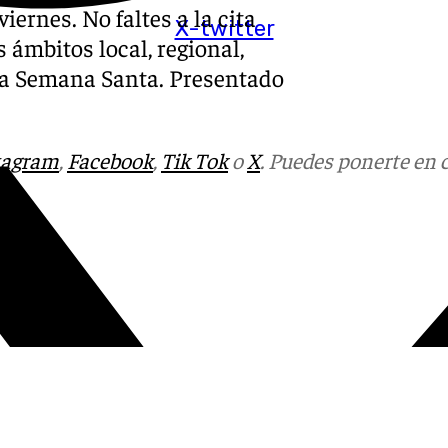
iernes. No faltes a la cita
X-twitter
 ámbitos local, regional,
y la Semana Santa. Presentado
tagram
,
Facebook
,
Tik Tok
o
X
. Puedes ponerte en 