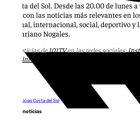
la Costa del Sol. Desde las 20.00 de lunes a v
diaria con las noticias más relevantes en los
nacional, internacional, social, deportivo 
por Mariano Nogales.
Más noticias de
101TV
en las redes sociales:
Ins
correo
informativos@101tv.es
Tags:
101TV Noticias Costa del Sol
Últimas noticias