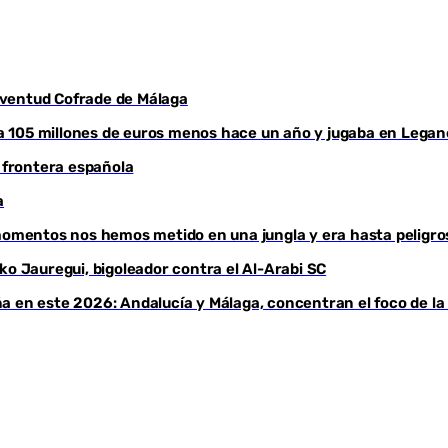
Juventud Cofrade de Málaga
aba 105 millones de euros menos hace un año y jugaba en Legan
a frontera española
a
 momentos nos hemos metido en una jungla y era hasta peligro
ko Jauregui, bigoleador contra el Al-Arabi SC
a en este 2026: Andalucía y Málaga, concentran el foco de la