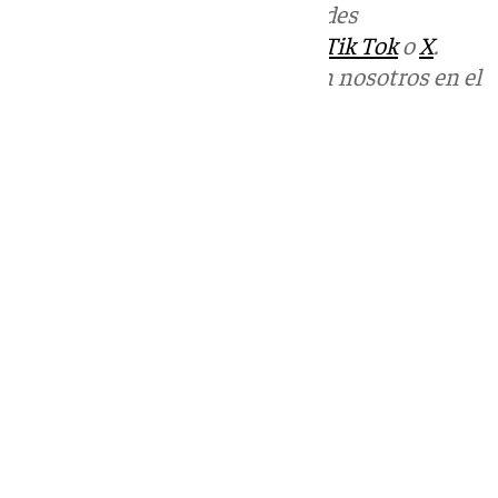
Más noticias de
101TV
en las redes
sociales:
Instagram
,
Facebook
,
Tik Tok
o
X
.
Puedes ponerte en contacto con nosotros en el
correo
informativos@101tv.es
Tags:
101TV Noticias Costa del Sol
Últimas noticias