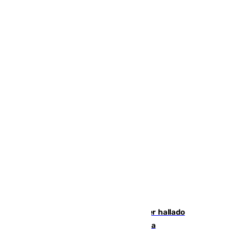
Muere un hombre de 58 años tras ser hallado
inconsciente en una piscina en Cómpeta