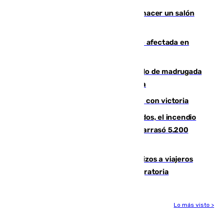
Un tribunal federal impide a Trump hacer un salón
de baile en la Casa Blanca
Incendios de Castellón: la superficie afectada en
Tírig roza las 400 hectáreas
Muere un peatón tras ser atropellado de madrugada
en la carretera A-7 a su paso por Málaga
El Granada cierra su puesta a punto con victoria
Un mes de la tragedia de Los Gallardos, el incendio
que acabó con la vida de 14 personas y arrasó 5.200
hectáreas
España establece controles fronterizos a viajeros
procedentes de Italia por la presión migratoria
Lo más visto >