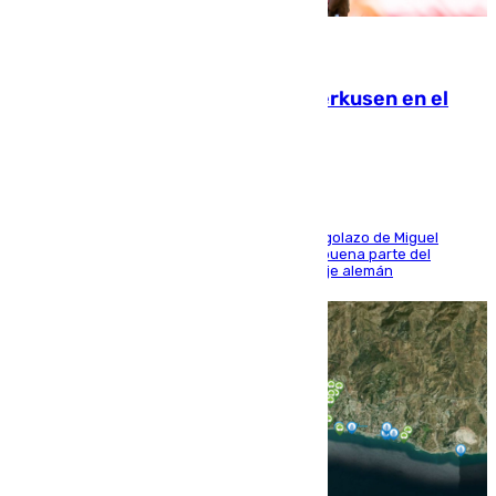
08.08.2026
El Sevilla se desinfla ante el Leverkusen en el
último ensayo (1-2)
El conjunto de Luis García se adelantó con un golazo de Miguel
Sierra y ofreció buenas sensaciones durante buena parte del
encuentro, pero acabó cediendo ante el empuje alemán