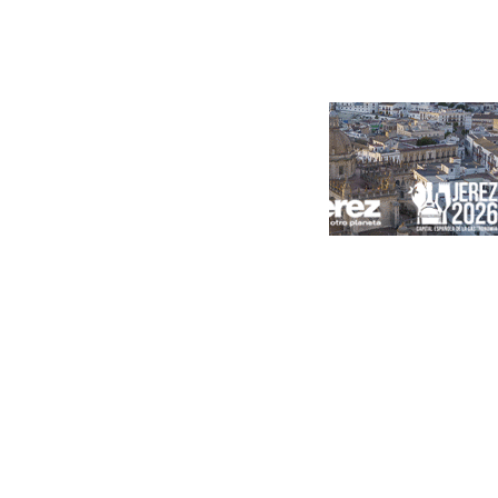
Portada
Andalucía
Sevilla
Málaga
Granada
España