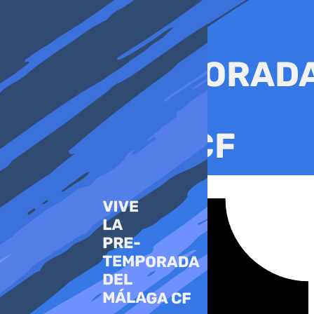
Ir
al
contenido
Tiktok