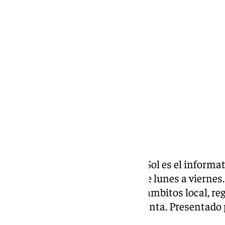
Miguel Alfonso
jueves, 14 noviembre 2024, 20:07
Compartir:
Las noticias de 101tv Costa del Sol es el informat
Costa del Sol. Desde las 20.00 de lunes a viernes. 
noticias más relevantes en los ámbitos local, reg
social, deportivo y la Semana Santa. Presentado