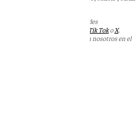
INTERNACIONAL |
Más noticias de
101TV
en las redes
sociales:
Instagram
,
Facebook
,
Tik Tok
o
X
.
Puedes ponerte en contacto con nosotros en el
correo
informativos@101tv.es
Tags:
101TV Noticias Costa del Sol
Últimas noticias