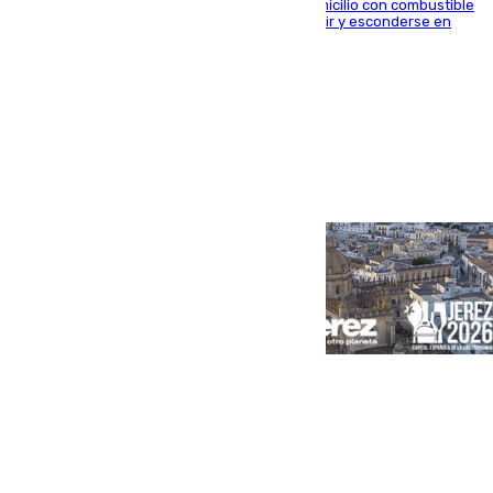
El arrestado, de 54 años, habría rociado el domicilio con combustible
y habría impedido salir a la víctima antes de huir y esconderse en
una casa cercana
Portada
Andalucía
Sevilla