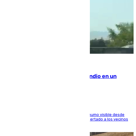
08.08.2026
Los Bomberos combaten un incendio en un
paraje de Granada
El fuego ha levantado una densa columna de humo visible desde
distintos puntos del Área Metropolitana y ha alertado a los vecinos
de la capital