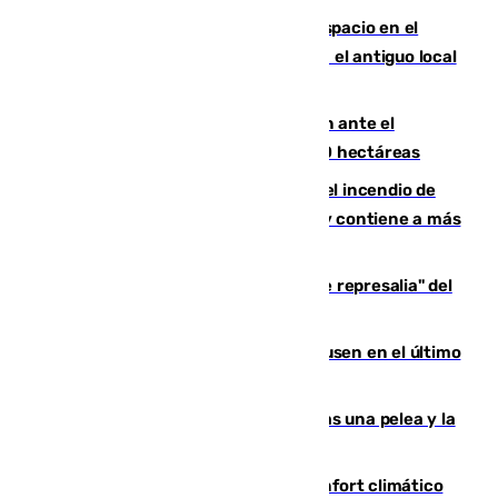
Las marca internacionales ganan espacio en el
Centro de Málaga: La Tagliatella abre en el antiguo local
de Vox Sports Bar
Moreno pide extremar la precaución ante el
incendio de Niebla, que supera las 4.000 hectáreas
340 personas más desalojadas por el incendio de
Niebla, que mantiene a 410 evacuadas y contiene a más
de 500 efectivos trabajando
Italia responde ante las "medidas de represalia" del
Gobierno de Sánchez
El Sevilla se desinfla ante el Leverkusen en el último
ensayo (1-2)
Tensión en la prisión de Alhaurín tras una pelea y la
incautación de un punzón
Málaga contabiliza 148 zonas de confort climático