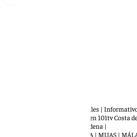
Miguel Alfonso
lunes, 23 septiembre 2024, 17:59
Compartir:
Presentado por J. Mariano Nogales | Informativ
información de la Costa del Sol en 101tv Costa 
https://www.101tv.es/benalmadena |
COSTA DEL SOL | FUENGIROLA | MIJAS | MÁL