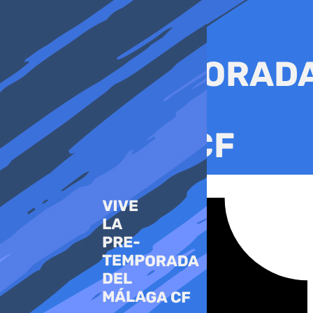
Ir
al
contenido
Tiktok