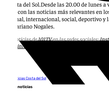
la Costa del Sol.Desde las 20.00 de lunes a v
diaria con las noticias más relevantes en los
nacional, internacional, social, deportivo 
por Mariano Nogales.
Más noticias de
101TV
en las redes sociales:
Ins
correo
informativos@101tv.es
Tags:
101TV Noticias Costa del Sol
Últimas noticias