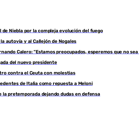
l de Niebla por la compleja evolución del fuego
a autovía y al Callejón de Nogales
Fernando Calero: “Estamos preocupados, esperemos que no sea
egada del nuevo presidente
tro contra el Ceuta con molestias
edentes de Italia como repuesta a Meloni
de la pretemporada dejando dudas en defensa