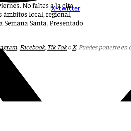
iernes. No faltes a la cita
X-twitter
 ámbitos local, regional,
y la Semana Santa. Presentado
tagram
,
Facebook
,
Tik Tok
o
X
. Puedes ponerte en 