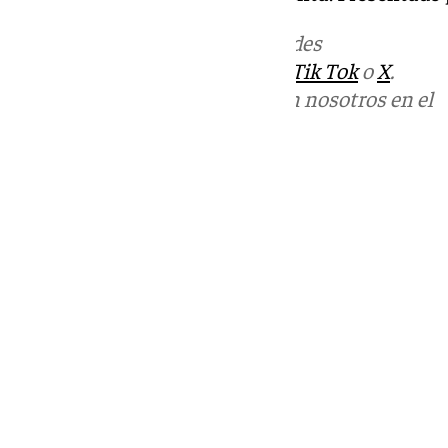
Más noticias de
101TV
en las redes
sociales:
Instagram
,
Facebook
,
Tik Tok
o
X
.
Puedes ponerte en contacto con nosotros en el
correo
informativos@101tv.es
Tags:
101TV Noticias Costa del Sol
Últimas noticias