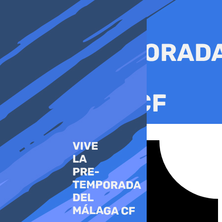
Ir
al
contenido
Tiktok