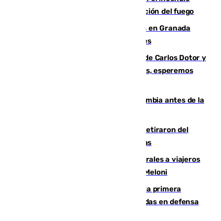
forestal de Niebla por la compleja evolución del fuego
Controlado un incendio de rastrojos en Granada
junto a la autovía y al Callejón de Nogales
Juanfran Funes, sobre las lesiones de Carlos Dotor y
Fernando Calero: “Estamos preocupados, esperemos
que no sea nada”
Felipe VI refuerza los lazos con Colombia antes de la
llegada del nuevo presidente
Fernando Calero y Carlos Dotor se retiraron del
encuentro contra el Ceuta con molestias
España restablece controles temporales a viajeros
procedentes de Italia como repuesta a Meloni
El Málaga cae ante el Ceuta y suma la primera
derrota de la pretemporada dejando dudas en defensa