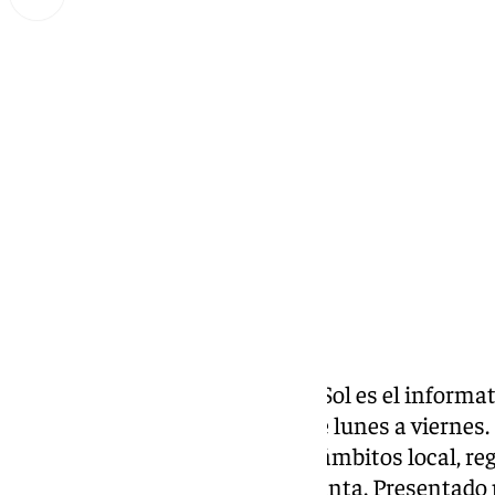
Miguel Alfonso
miércoles, 9 octubre 2024, 19:30
Compartir:
Las noticias de 101tv Costa del Sol es el informat
Costa del Sol.Desde las 20.00 de lunes a viernes. N
noticias más relevantes en los ámbitos local, reg
social, deportivo y la Semana Santa. Presentado