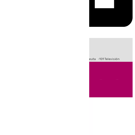
HOY
|
Fútbol
Primera División
LaLiga
Crisis Migratoria en Ceuta
101 Televisión
Andalucía