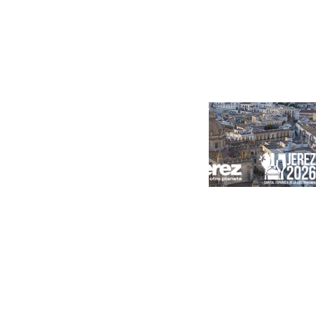
Portada
Andalucía
Sevilla
Málaga
Granada