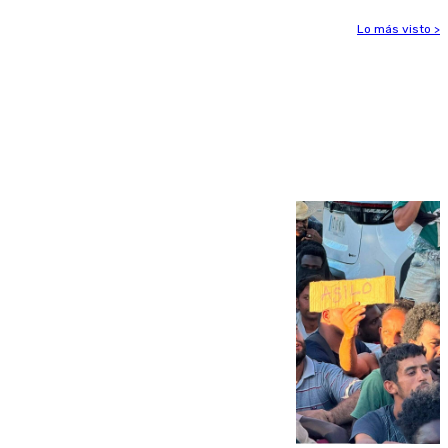
Lo más visto >
Más noticias
Ver más >