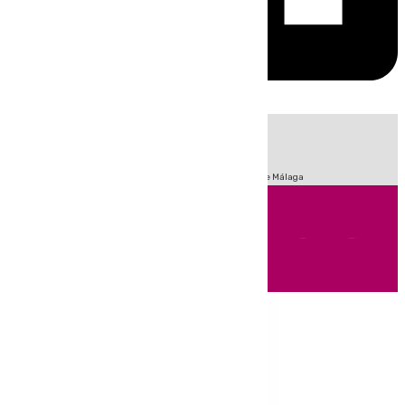
HOY
|
Fútbol
Sucesos
Primera División
Incendios
Feria de Málaga
Andalucía