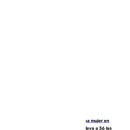
Igualdad confirma el asesinato de una mujer en
Benahavís como violencia machista y eleva a 36 las