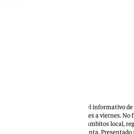
Miguel Alfonso
jueves, 10 octubre 2024, 17:29
Compartir:
Las noticias de 101tv Ronda es el informativo de
Serranía.Desde las 20.00 de lunes a viernes. No fa
noticias más relevantes en los ámbitos local, reg
social, deportivo y la Semana Santa. Presentado