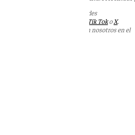
Más noticias de
101TV
en las redes
sociales:
Instagram
,
Facebook
,
Tik Tok
o
X
.
Puedes ponerte en contacto con nosotros en el
correo
informativos@101tv.es
Tags:
Últimas noticias