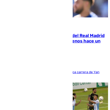
07.08.2026
El fichaje más caro de la historia del Real Madrid
costaba 105 millones de euros menos hace un
año y jugaba en Leganés
Del filial pepinero a récord absoluto: la meteórica carrera de Yan
Diomande en solo doce meses