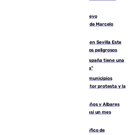
víctimas en 2026
El exdelantero Diego Forlán es el nuevo
seleccionador de Uruguay tras la salida de Marcelo
Bielsa
Reabierto el parque canino cerrado en Sevilla Este
tras detectarse alimentos con elementos peligrosos
Javier Fernández: "El Gobierno de España tiene una
preocupación y una prioridad con Sevilla"
Las ferias de verano de numerosos municipios
andaluces se quedan sin cohetes: el sector protesta y la
Junta mantiene el protocolo
Los ministros Marlaska, Robles, Bolaños y Albares
comparecerán por las crisis de Ceuta casi un mes
después
Cae una de las mayores redes de tráfico de