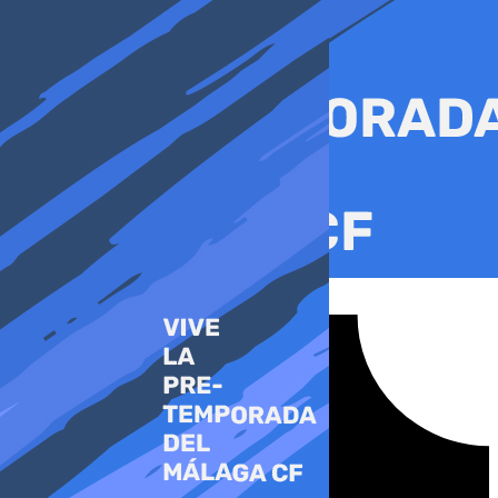
Ir
al
contenido
Tiktok