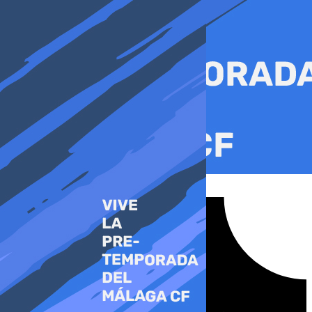
Ir
al
contenido
Tiktok