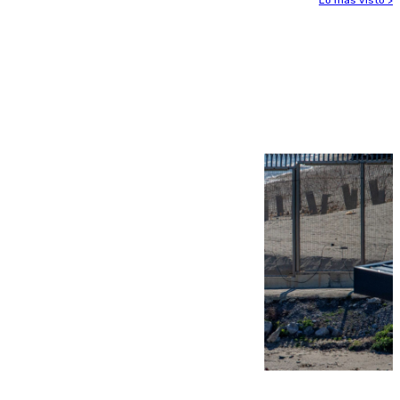
Lo más visto >
Más noticias
Ver más >