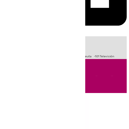
HOY
|
Fútbol
Primera División
LaLiga
Crisis Migratoria en Ceuta
101 Televisión
Andalucía