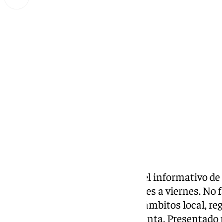
Miguel Alfonso
miércoles, 9 octubre 2024, 17:28
Compartir:
Las noticias de 101tv Ronda es el informativo de
Serranía.Desde las 20.00 de lunes a viernes. No fa
noticias más relevantes en los ámbitos local, reg
social, deportivo y la Semana Santa. Presentado