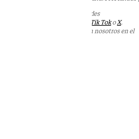
Más noticias de
101TV
en las redes
sociales:
Instagram
,
Facebook
,
Tik Tok
o
X
.
Puedes ponerte en contacto con nosotros en el
correo
informativos@101tv.es
Tags:
Últimas noticias