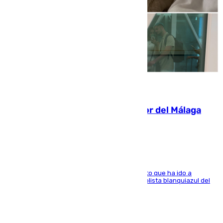
07.08.2026
Isco, la nueva mascota del jugador del Málaga
Dani Lorenzo
El centrocampista marbellí es ‘padre’ de un gato que ha ido a
recoger a Vigo y su nombre es como el exfutbolista blanquiazul del
Arroyo de la Miel