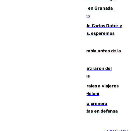
Controlado un incendio de rastrojos en Granada
junto a la autovía y al Callejón de Nogales
Juanfran Funes, sobre las lesiones de Carlos Dotor y
Fernando Calero: “Estamos preocupados, esperemos
que no sea nada”
Felipe VI refuerza los lazos con Colombia antes de la
llegada del nuevo presidente
Fernando Calero y Carlos Dotor se retiraron del
encuentro contra el Ceuta con molestias
España restablece controles temporales a viajeros
procedentes de Italia como repuesta a Meloni
El Málaga cae ante el Ceuta y suma la primera
derrota de la pretemporada dejando dudas en defensa