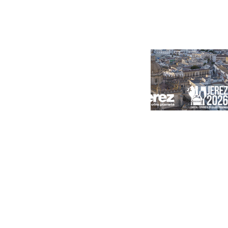
Portada
Andalucía
Sevilla
Málaga
Granada
España