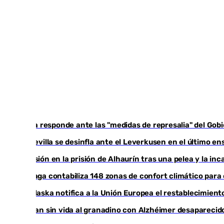
Italia responde ante las "medidas de represalia" del Go
El Sevilla se desinfla ante el Leverkusen en el último en
Tensión en la prisión de Alhaurín tras una pelea y la i
Málaga contabiliza 148 zonas de confort climático para
Marlaska notifica a la Unión Europea el restablecimiento
Hallan sin vida al granadino con Alzhéimer desapareci