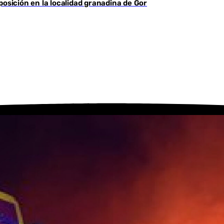
sición en la localidad granadina de Gor
Youtube