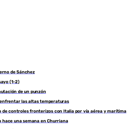
bierno de Sánchez
sayo (1-2)
ncautación de un punzón
 enfrentar las altas temperaturas
 de controles fronterizos con Italia por vía aérea y marítima
do hace una semana en Churriana