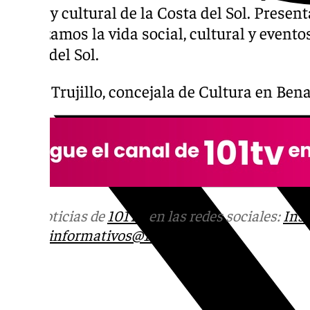
social y cultural de la Costa del Sol. Presen
Analizamos la vida social, cultural y event
Costa del Sol.
Jesica Trujillo, concejala de Cultura en Be
Más noticias de
101TV
en las redes sociales:
Ins
correo
informativos@101tv.es
Tags: