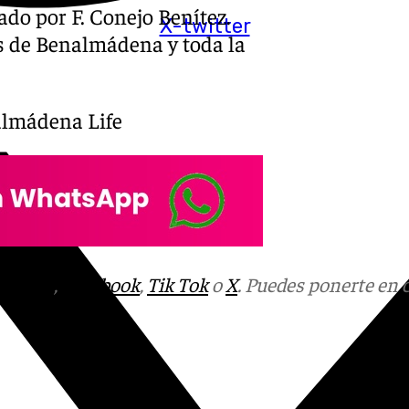
tado por F. Conejo Benítez.
X-twitter
os de Benalmádena y toda la
nalmádena Life
tagram
,
Facebook
,
Tik Tok
o
X
. Puedes ponerte en 