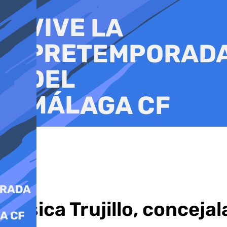
Ir
al
contenido
Jesica Trujillo, concej