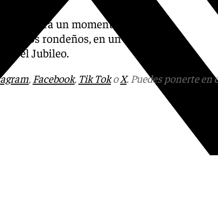
en 2025 será un momento
 todos los rondeños, en un año
erá el Jubileo.
tagram
,
Facebook
,
Tik Tok
o
X
. Puedes ponerte en 