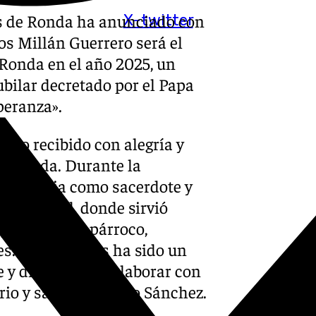
s de Ronda ha anunciado con
X-twitter
os Millán Guerrero será el
Ronda en el año 2025, un
bilar decretado por el Papa
peranza».
ido recibido con alegría y
e Ronda. Durante la
trayectoria como sacerdote y
 la ciudad, donde sirvió
luyendo como párroco,
s. “Juan Carlos ha sido un
e y dispuesto a colaborar con
rio y sacerdote paco Sánchez.