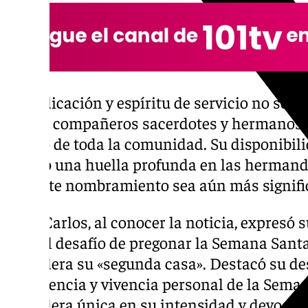
Su dedicación y espíritu de servicio no solo
de sus compañeros sacerdotes y hermanos c
cariño de toda la comunidad. Su disponibi
dejado una huella profunda en las hermand
que este nombramiento sea aún más signific
Juan Carlos, al conocer la noticia, expresó 
ante el desafío de pregonar la Semana Sant
considera su «segunda casa». Destacó su de
experiencia y vivencia personal de la Sema
considera única en su intensidad y devoció