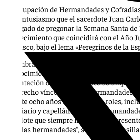
La Agrupación de Hermandades y Cofradía
gran entusiasmo que el sacerdote Juan Carl
encargado de pregonar la Semana Santa de 
acontecimiento que coincidirá con el Año Ju
Francisco, bajo el lema «Peregrinos de la Es
El nombramiento de Juan Carlos Millán ha s
reconocimiento por la comunidad cofrade d
presentación oficial, se destacó su amplia 
su estrecho vínculo con las hermandades de
durante ocho años en diferentes roles, inc
consiliario y capellán de varias hermandade
sacerdote que siempre ha dicho ‘sí’, present
todas las hermandades”, subrayó el consilia