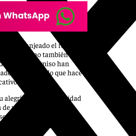
 le han granjeado el respeto
ofrades, sino también el
lidad y compromiso han
ades de Ronda, lo que hace
ativo.
su alegría y responsabilidad
a de una ciudad que
seo de compartir su
na Santa rondeña, que
n.