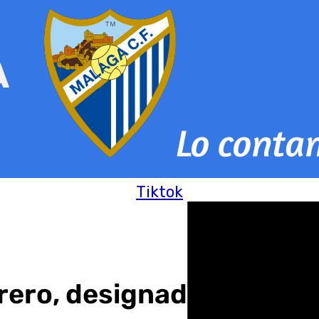
Tiktok
rrero, designado pregon