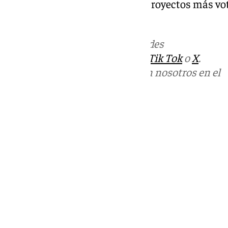
los centros educativos son los proyectos más vo
Participativos.
Más noticias de
101TV
en las redes
sociales:
Instagram
,
Facebook
,
Tik Tok
o
X
.
Puedes ponerte en contacto con nosotros en el
correo
informativos@101tv.es
Tags:
Últimas noticias