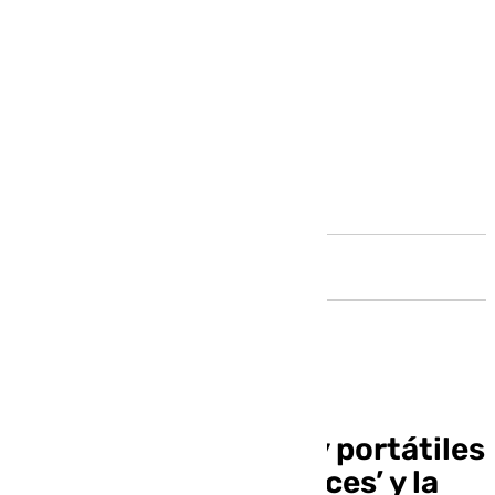
Andalucía
La cesión de tablets y portátiles
al IES ‘Poetas Andaluces’ y la