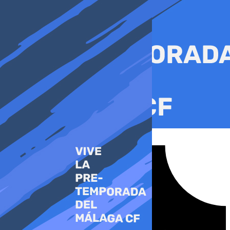
Ir
al
contenido
Tiktok