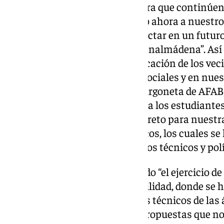
presupuestos participativos para que continúe
convocatorias, por lo que animo ahora a nuestro
propuestas de mejora para redactar en un futur
Presupuesto Participativo de Benalmádena”. Así 
valor «el compromiso y la implicación de los ve
campaña a través de las redes sociales y en nues
proyectos colectivos, como la furgoneta de AFAB,
Edificio Innova o las tablets para los estudiante
Presupuestos han sido un gran reto para nuestr
debate sobre los recursos públicos, los cuales s
innovadora que implica a equipos técnicos y polí
Por su parte, Robles ha ensalzado “el ejercicio 
realizado con las mesas de viabilidad, donde se 
incluido nuestro alcalde, con los técnicos de las 
precisado que “muchas de las propuestas que no