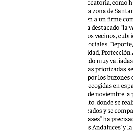
pudieron incluirse en esta convocatoria, como ha
de albero o un polideportivo en la zona de Santa
en marcha, dado a que responden a un firme co
los vecinos de la zona”. La edil ha destacado “la
han sido priorizadas por nuestros vecinos, cubr
Educación, Juventud, Asuntos Sociales, Deporte,
Jardines, Medio Ambiente, Igualdad, Protección A
concretado que «también han sido muy variadas 
propuestas, ya que las propuestas priorizadas se
foros sectoriales y territoriales, por los buzone
de la localidad y otras han sido recogidas en esp
“La próxima cita será el lunes 4 de noviembre, a p
salón de plenos del Ayuntamiento, donde se realiz
notificarán los proyectos priorizados y se compar
participación de las diferentes fases” ha precisa
tablets y portátiles al IES ‘Poetas Andaluces’ y l