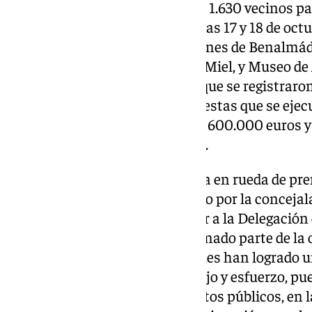
excursiones (280 votos). Más de 1.630 vecinos pa
que se celebraron durante los días 17 y 18 de oct
municipio (Centro de Exposiciones de Benalmáde
Edificio Innova, en Arroyo de la Miel, y Museo de
Orlando’, en el Pueblo), y en las que se registraron
que se desprendieron las propuestas que se ejec
Presupuestos, que alcanzan los 600.000 euros 
euros en la cuarta convocatoria.
Así lo ha explicado esta mañana en rueda de pre
Juan Antonio Lara, acompañado por la concejala 
“En primer lugar, quiero felicitar a la Delegació
todas las personas que han formado parte de la 
Presupuestos Participativos, pues han logrado un
participación gracias a su trabajo y esfuerzo, 
forma de participar en los asuntos públicos, en l