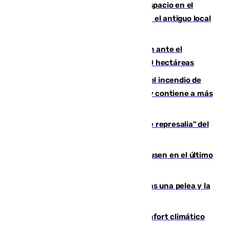
Las marca internacionales ganan espacio en el
Centro de Málaga: La Tagliatella abre en el antiguo local
de Vox Sports Bar
Moreno pide extremar la precaución ante el
incendio de Niebla, que supera las 4.000 hectáreas
340 personas más desalojadas por el incendio de
Niebla, que mantiene a 410 evacuadas y contiene a más
de 500 efectivos trabajando
Italia responde ante las "medidas de represalia" del
Gobierno de Sánchez
El Sevilla se desinfla ante el Leverkusen en el último
ensayo (1-2)
Tensión en la prisión de Alhaurín tras una pelea y la
incautación de un punzón
Málaga contabiliza 148 zonas de confort climático