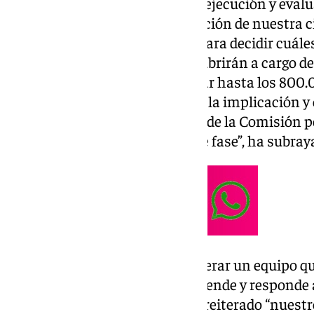
Presupuesto municipal, y en la ejecución y evalua
agradecido también “la implicación de nuestra c
con esta tercera convocatoria para decidir cuál
urgentes y necesarias, que se cubrirán a cargo d
la cual vamos a intentar ampliar hasta los 800.
convocatoria”. “Quiero destacar la implicación y
vecinas que han formado parte de la Comisión p
demostrada en esta importante fase”, ha subraya
“Me siento muy orgulloso de liderar un equipo qu
vecinos, que los escucha, los atiende y responde
ha expresado el regidor, que ha reiterado “nues