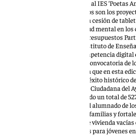
La cesión de tablets y portátiles al IES ‘Poetas A
mental en los centros educativos son los proyec
Presupuestos Participativos . La cesión de tablets
Andaluces’ y la mejora de la salud mental en los
proyectos más votados en los Presupuestos Partic
de 120 tablets y portátiles al Instituto de Ense
Andaluces’, para trabajar la competencia digital 
proyecto ganador de la tercera convocatoria de l
de Benalmádena
. Una iniciativa que en esta ed
participación y ha marcado un éxito histórico d
través del Área de Participación Ciudadana de
A esta propuesta, que ha obtenido un total de 527
de mejora de la salud mental del alumnado de lo
secundaria, que implicará a las familias y fortal
iguales (509 votos); el estudio de vivienda vací
el alquiler (316 votos) o los viajes para jóvenes 