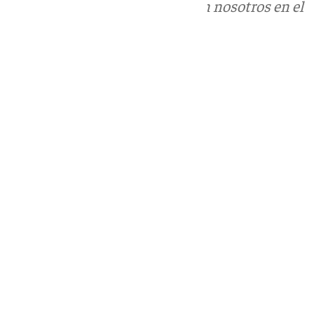
Puedes ponerte en contacto con nosotros en el
correo
informativos@101tv.es
Tags:
Últimas noticias