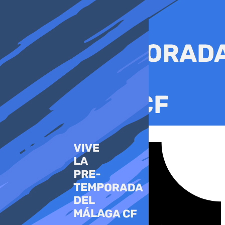
Ir
al
contenido
Tiktok