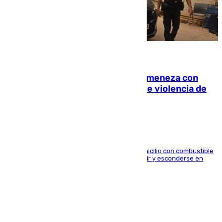
08.08.2026
Retiene a su mujer en su casa y ameneza con
quemar la vivienda: nuevo caso de violencia de
género en Málaga
El arrestado, de 54 años, habría rociado el domicilio con combustible
y habría impedido salir a la víctima antes de huir y esconderse en
una casa cercana