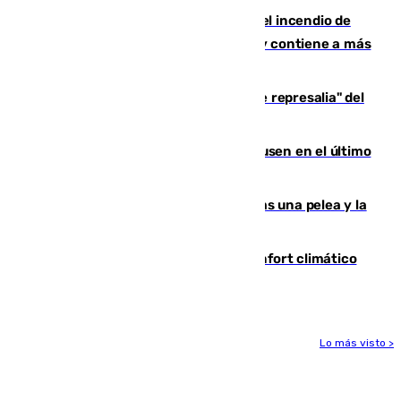
340 personas más desalojadas por el incendio de
Niebla, que mantiene a 410 evacuadas y contiene a más
de 500 efectivos trabajando
Italia responde ante las "medidas de represalia" del
Gobierno de Sánchez
El Sevilla se desinfla ante el Leverkusen en el último
ensayo (1-2)
Tensión en la prisión de Alhaurín tras una pelea y la
incautación de un punzón
Málaga contabiliza 148 zonas de confort climático
para enfrentar las altas temperaturas
Lo más visto >
Más noticias