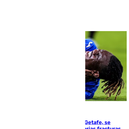
Ver más >
08.08.2026
Christantus Uche, delantero del Getafe, se
perderá toda la temporada por varias fracturas