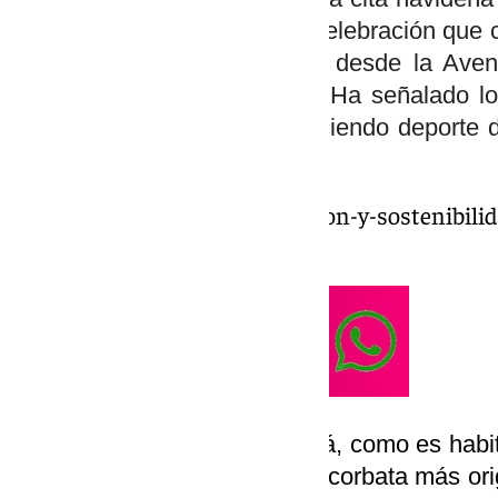
y grupos de amigos en una celebración que 
a las 12.00 horas, partiendo desde la Aven
recorrido de 1,5 km. Crespo Ha señalado lo
pretende despedir el año haciendo deporte 
los seres queridos.
https://www.101tv.es/innovacion-y-sostenibili
de-ronda-en-fitur-2025/
La ‘San Corbata 2024’ contará, como es habi
se entregarán 100 euros a la corbata más ori