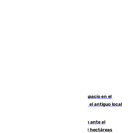
Las marca internacionales ganan espacio en el
Centro de Málaga: La Tagliatella abre en el antiguo local
de Vox Sports Bar
Moreno pide extremar la precaución ante el
incendio de Niebla, que supera las 4.000 hectáreas