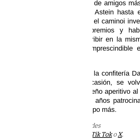
y al club, asociación o grupo de amigos más
prueba será desde Martínez Astein hasta e
plaza del Socorro para hacer el caminoi inve
donde se entregarán los premios y ha
participantes se podrán inscribir en la m
siempre el único requisito imprescindible 
divertida posible.
David Verdú, responsable de la confitería Da
‘San Corbata’ y, en esta ocasión, se vol
participantes tengan un pequeño aperitivo al
que sus intención, tras ocho años patrocina
seguir haciéndolo mucho tiempo más.
Más noticias de
101TV
en las redes
sociales:
Instagram
,
Facebook
,
Tik Tok
o
X
.