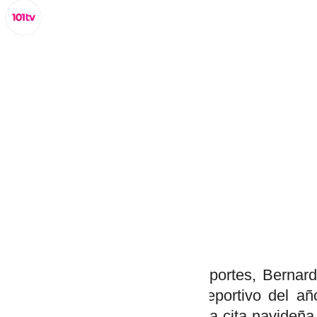
Lynx Devs
jueves, 19 diciembre 2024, 09:48
Compartir:
El delegado municipal de Deportes, Bernard
que será el último evento deportivo del año
2024’. Como siempre será una cita navideña 