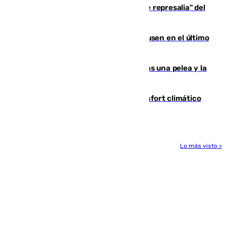
Italia responde ante las "medidas de represalia" del
Gobierno de Sánchez
El Sevilla se desinfla ante el Leverkusen en el último
ensayo (1-2)
Tensión en la prisión de Alhaurín tras una pelea y la
incautación de un punzón
Málaga contabiliza 148 zonas de confort climático
para enfrentar las altas temperaturas
Lo más visto >
Más noticias
Ver más >