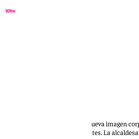
Lynx Devs
lunes, 31 marzo 2025, 13:47
Compartir:
La M-103 y la M-107 estrenan nueva imagen cor
eficientes y menos contaminantes. La alcaldesa