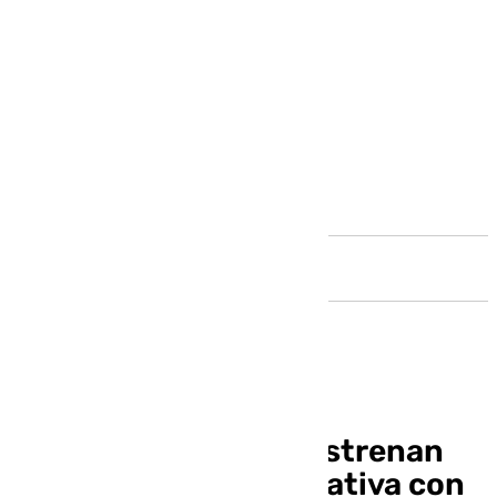
Andalucía
La M-103 y la M-107 estrenan
nueva imagen corporativa con