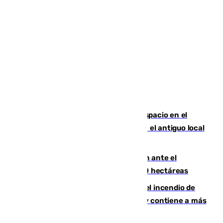
Las marca internacionales ganan espacio en el
Centro de Málaga: La Tagliatella abre en el antiguo local
de Vox Sports Bar
Moreno pide extremar la precaución ante el
incendio de Niebla, que supera las 4.000 hectáreas
340 personas más desalojadas por el incendio de
Niebla, que mantiene a 410 evacuadas y contiene a más
de 500 efectivos trabajando