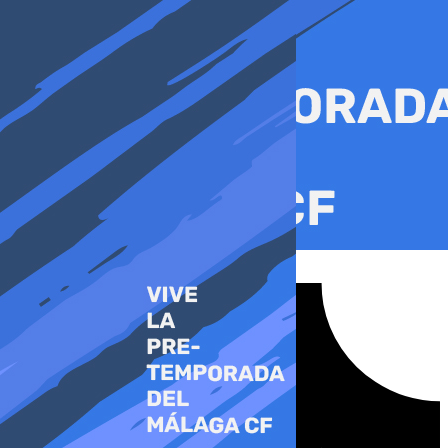
Ir
al
contenido
Tiktok