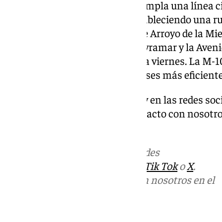
Respecto a la M-107, esta contempla una línea c
Norte con Arroyo de la Miel estableciendo una r
interés como el polideportivo de Arroyo de la Mi
Concepción, la urbanización Myramar y la Aveni
de 07.30 a 21.20 horas de lunes a viernes. La M-
imagen corporativa con autobuses más eficien
Descubre más noticias de 101Tv en las redes soc
Tok o X. Puedes ponerte en contacto con nosotro
informativos@101tv.es
.
Más noticias de
101TV
en las redes
sociales:
Instagram
,
Facebook
,
Tik Tok
o
X
.
Puedes ponerte en contacto con nosotros en el
correo
informativos@101tv.es