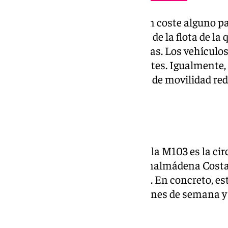
En total, se cambia el diseño, sin coste alguno p
la concesionaria, de la totalidad de la flota de l
que cubren las dos líneas urbanas. Los vehículos
eficientes y menos contaminantes. Igualmente,
están adaptados a las personas de movilidad red
parada también en braille.
Horarios
En cuanto a las líneas urbanas, la M103 es la ci
trayecto desde Torremuelle (Benalmádena Cost
Retamar.
Benalmádena Pueblo
). En concreto, es
días de la semana, incluyendo fines de semana y 
hasta las 23.55 horas.