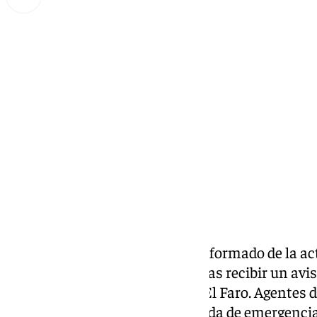
Miguel Alfonso
viernes, 27 junio 2025, 21:21
Compartir:
El Ayuntamiento de Mijas ha informado de la act
miércoles por la Policía Local tras recibir un av
vivienda ubicada en la zona de El Faro. Agentes 
inmediato al lugar tras la llamada de emergencia 