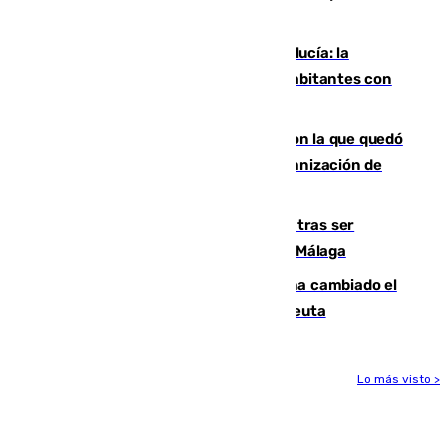
mundo del baloncesto
Nuevo récord de población en Andalucía: la
comunidad supera los 8,7 millones de habitantes con
una alta tasa de extranjeros
Agrede sexualmente a una mujer con la que quedó
por Instagram: dos años prisión e indemnización de
9.000 euros
Un turista de 17 años, hospitalizado tras ser
atropellado a propósito en el Centro de Málaga
De bocadillos a lentejas y pollo: así ha cambiado el
menú de los militares desplegados en Ceuta
Lo más visto >
Más noticias