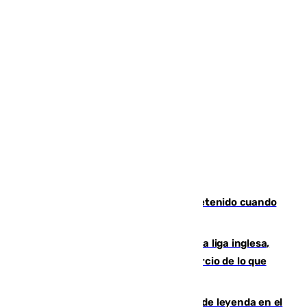
Mata a su expareja en Murcia y es detenido cuando
huía hacia Granada
El Boreham Wood, equipo de la quinta liga inglesa,
rechaza una oferta equivalente a un tercio de lo que
vale el club por un jugador
La familia Hernangómez: un legado de leyenda en el