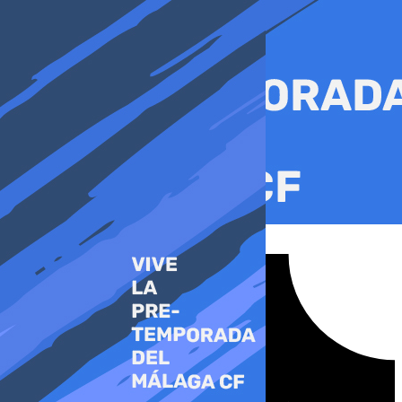
Ir
al
contenido
Tiktok