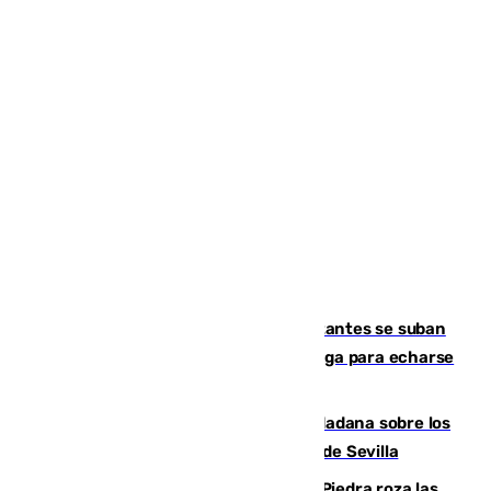
Un cartel intenta evitar que los visitantes se suban
encima de los leones del Puerto de Málaga para echarse
una foto
PSOE y Vox critican la consulta ciudadana sobre los
toldos que ha lanzado el Ayuntamiento de Sevilla
La laguna malagueña de Fuente de Piedra roza las