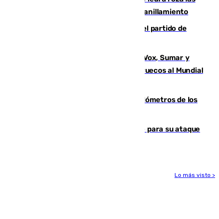
30.000 parejas de flamencos antes del anillamiento
Sigue en directo la retransmisión del partido de
pretemporada Málaga-Al-Arabi
La crisis migratoria de Ceuta une a Vox, Sumar y
Podemos contra la candidatura de Marruecos al Mundial
2030
Diputación limpia de residuos 170 kilómetros de los
principales caminos del Rocío en Sevilla
El Real Madrid ficha a Yan Diomande para su ataque
por 125 millones
Lo más visto >
Más noticias