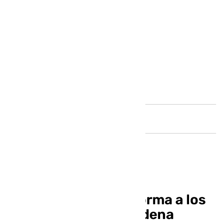
Andalucía
La Policía Nacional forma a los
mayores de Benalmádena