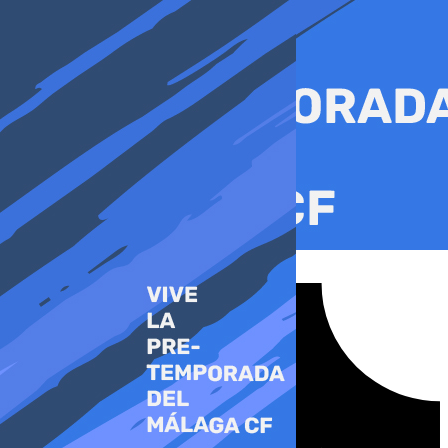
Ir
al
contenido
Tiktok