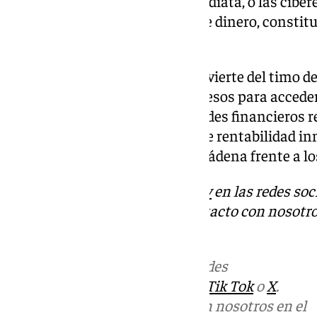
obtener dinero de manera inmediata, o las ciber
confianza de la víctima y pedirle dinero, constit
practicando con asiduidad.
La Policía Nacional también advierte del timo del
los mensajes que solicitan ingresos para acceder 
las falsas inversiones y los fraudes financiero
y otros activos, con promesas de rentabilidad in
forma a los mayores de Benalmádena frente a los 
Descubre más noticias de
101Tv
en las redes soc
Tok
o
X
. Puedes ponerte en contacto con nosotro
informativos@101tv.es
.
Más noticias de
101TV
en las redes
sociales:
Instagram
,
Facebook
,
Tik Tok
o
X
.
Puedes ponerte en contacto con nosotros en el