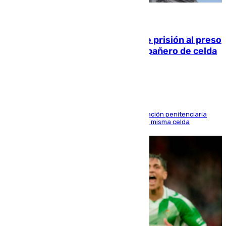
06.08.2026
El Supremo ratifica los 17 años de prisión al preso
que mató estrangulado a su compañero de celda
en Morón
El alto tribunal avala también que la Administración penitenciaria
indemnice a la familia por fallar al asignarles la misma celda