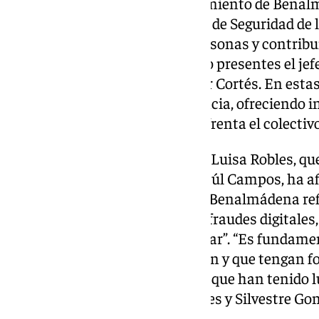
con la colaboración del Ayuntamiento de Benalm
enmarca dentro del Plan Mayor de Seguridad de l
mejorar la protección de las personas y contribui
fraudes en Internet. Han estado presentes el jef
González, y el agente José Javier Cortés. En esta
prevención de la ciberdelincuencia, ofreciendo i
riesgos digitales a los que se enfrenta el colecti
La concejala de
Mayores
, María Luisa Robles, q
edil de Comercio y Consumo, Raúl Campos, ha af
Policía Nacional está dando en Benalmádena ref
personas y previenen estafas y fraudes digitales
sofisticados y difíciles de detectar”. “Es fundam
los riesgos a los que se enfrentan y que tengan 
añadido sobre estas ponencias, que han tenido l
participación activa Anica Torres y Silvestre Go