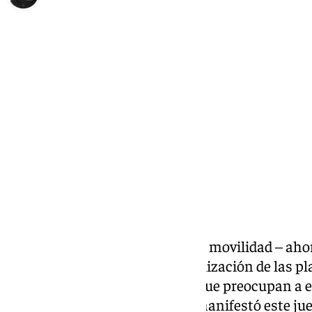
Elena Lozano
viernes, 28 marzo 2025, 14:27
Compartir:
El problema de la vivienda, de la movilidad – ah
carretera de Ronda
– o la estabilización de las pl
los que se enfrenta Marbella y que preocupan a 
municipio costasoleño. Así lo manifestó este jue