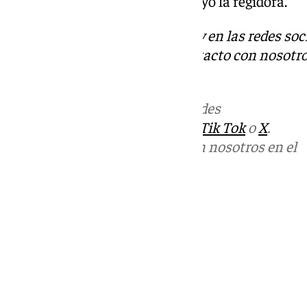
hace más internacional», subrayó la regidora.
Descubre más noticias de 101Tv en las redes soc
Tok
o
X
. Puedes ponerte en contacto con nosotro
informativos@101tv.es
Más noticias de
101TV
en las redes
sociales:
Instagram
,
Facebook
,
Tik Tok
o
X
.
Puedes ponerte en contacto con nosotros en el
correo
informativos@101tv.es
Tags:
Últimas noticias