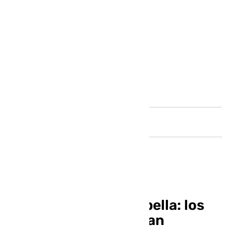
Andalucía
Las «aristas» de Marbella: los
empresarios demandan