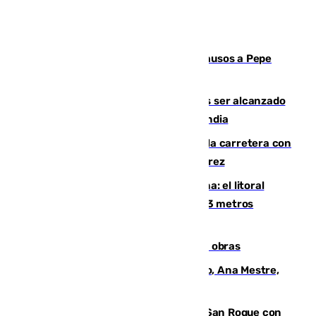
Granada despide con lágrimas y aplausos a Pepe
Habichuela
Un futbolista de 24 años muere tras ser alcanzado
por un rayo durante un partido en Tailandia
Muere un conductor tras salirse de la carretera con
su turismo en la A-480 a la altura de Jerez
Julio supera a junio en basura marina: el litoral
occidental malagueño recoge más de 33 metros
cúbicos de residuos
El Cádiz se afila ante un Granada en obras
La nueva presidenta del Parlamento, Ana Mestre,
hace parada institucional en Cádiz
Estabilizado el incendio forestal de San Roque con