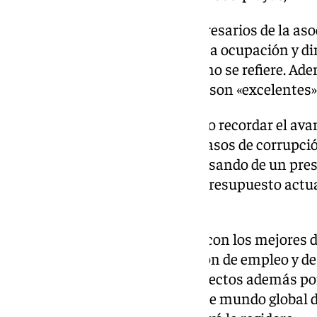
No obstante, alegó que los empresarios de la as
los datos registrados en cuanto a ocupación y d
«muy activa» en cuanto a turismo se refiere. Ade
seguridad de los últimos meses son «excelentes»
Asimismo, Ángeles Muñoz quiso recordar el avanc
desde el año 2007, cuando los casos de corrupció
absoluta» del Ayuntamiento, pasando de un pre
euros en aquel momento a un presupuesto actua
de euros».
«Marbella cuenta actualmente con los mejores 
crecimiento económico, creación de empleo y d
emprendedores, de nuevos proyectos además por 
manera conjunta, viendo en este mundo global d