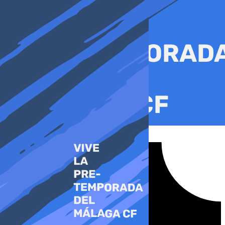
Ir
al
contenido
Tiktok