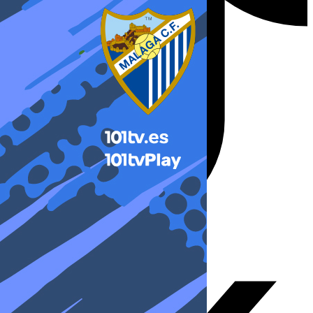
X-twitter