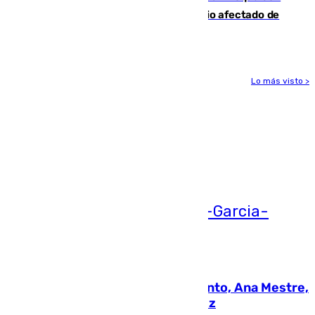
19 familias aún desalojadas y un domicilio afectado de
gravedad
Lo más visto >
Más noticias
Ver más >
05.08.2026
La nueva presidenta del Parlamento, Ana Mestre,
hace parada institucional en Cádiz