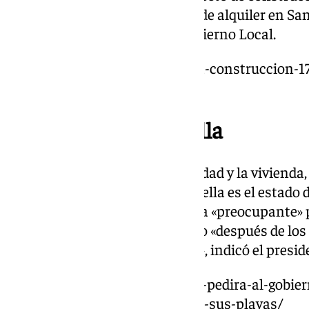
protección pública en régimen de alquiler en Sa
este martes por la Junta de Gobierno Local.
https://www.101tv.es/aprobada-construccion-17
publica-san-pedro-alcantara/
Las aristas de Marbella
Además del problema de movilidad y la vivienda, o
empresarios turísticos de Marbella es el estado d
según indicó González. Un tema «preocupante» p
turístico de la ciudad, sobre todo «después de lo
temporales de este último mes», indicó el presid
https://www.101tv.es/marbella-pedira-al-gobie
euros-para-la-estabilizacion-de-sus-playas/