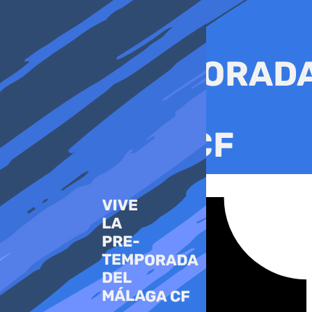
Ir
al
contenido
Tiktok