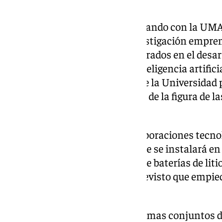
cabo.
“Ya tenemos experiencia trabajando con la UMA”
repasó varios proyectos de investigación empren
académica anteriormente, centrados en el desarr
generación y con el uso de la inteligencia artifici
el rector destacó la capacidad de la Universidad
necesaria y avanzó la idoneidad de la figura de 
actualizarla.
El administrador de las dos corporaciones tecnol
sistema de almacenamiento que se instalará en 
mano de Sermatec, la primera de baterías de litio
unos 2.000 empleados. Está previsto que empiec
2027.
Ejecución de proyectos y programas conjuntos de