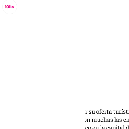
Lynx Devs
viernes, 31 enero 2025, 14:34
Compartir:
Málaga no solo está de moda por su oferta turísti
hace ya una larga temporada, son muchas las e
innovadoras las que ponen el foco en la capital d