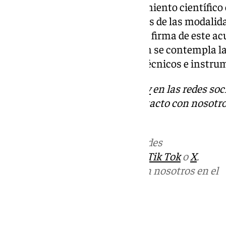
servicios técnicos y de asesoramiento científico 
cursos y seminarios son algunas de las modalid
pondrán en marcha gracias a la firma de este ac
actuación. Igualmente, también se contempla la
equipamiento y de los medios técnicos e instru
Descubre más noticias de
101Tv
en las redes soc
Tok
o
X
. Puedes ponerte en contacto con nosotro
informativos@101tv.es
Más noticias de
101TV
en las redes
sociales:
Instagram
,
Facebook
,
Tik Tok
o
X
.
Puedes ponerte en contacto con nosotros en el
correo
informativos@101tv.es
Tags: