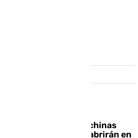
Andalucía
Las multinacionales chinas
Hygreen y Sermatec abrirán en