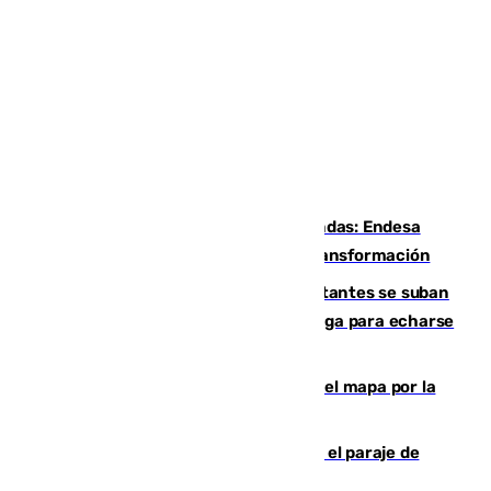
Más potencia para las Tres Mil Viviendas: Endesa
pone en marcha un nuevo centro de transformación
Un cartel intenta evitar que los visitantes se suban
encima de los leones del Puerto de Málaga para echarse
una foto
Cádiz-Tinduf: veinte años cruzando el mapa por la
infancia saharaui
Estabilizado un incendio forestal en el paraje de
Arroyo Vaqueros de Estepona