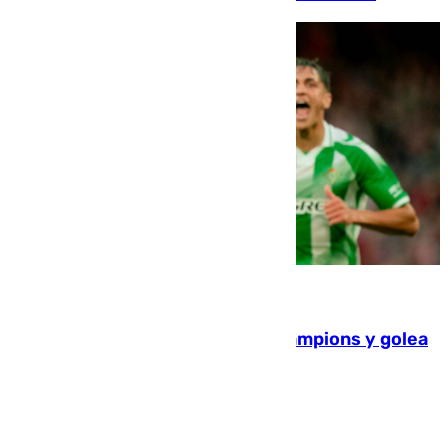
06.08.2026
El Betis supera el examen de Champions y golea
al Arsenal en Dublín (1-3)