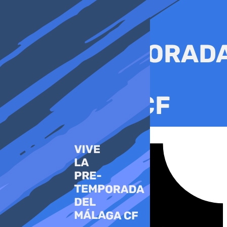
Ir
al
contenido
Tiktok