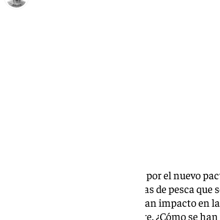
Carlos Rico
sábado, 14 diciembre 2024, 08:41
Compartir:
En Málaga existe preocupación por el nuevo pacto
noticia sobre el recorte de los días de pesca que
en Bruselas está teniendo un gran impacto en l
gran parte de la pesca de arrastre. ¿Cómo se ha