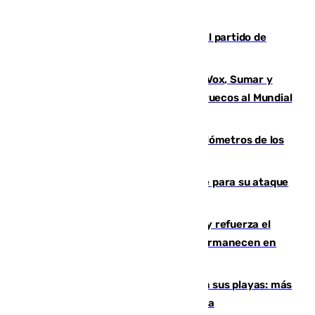
Sigue en directo la retransmisión del partido de
pretemporada Málaga-Al-Arabi
La crisis migratoria de Ceuta une a Vox, Sumar y
Podemos contra la candidatura de Marruecos al Mundial
2030
Diputación limpia de residuos 170 kilómetros de los
principales caminos del Rocío en Sevilla
El Real Madrid ficha a Yan Diomande para su ataque
por 125 millones
El Gobierno instala duchas y baños y refuerza el
CETI para los miles de migrantes que permanecen en
Ceuta
Málaga corta la venta ambulante en sus playas: más
de 180 multas de la Policía por este tema