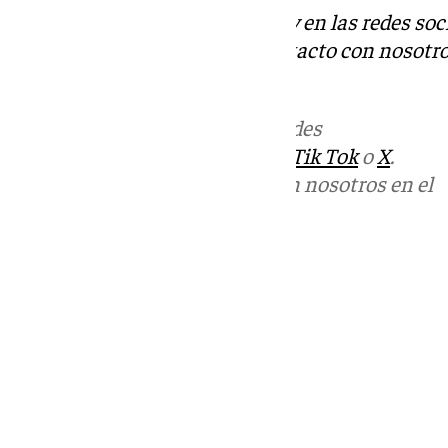
Descubre más noticias de 101Tv en las redes soc
Tok
o
X
. Puedes ponerte en contacto con nosotro
informativos@101tv.es
.
Más noticias de
101TV
en las redes
sociales:
Instagram
,
Facebook
,
Tik Tok
o
X
.
Puedes ponerte en contacto con nosotros en el
correo
informativos@101tv.es
Tags:
Últimas noticias