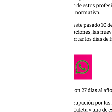
pescadores? Manuel Ruiz es uno de estos profesi
por la aprobación de esta nueva normativa.
Pongámonos en antecedentes, este pasado 10 de
aprobó, tras unas largas negociaciones, las nuev
todo el Mediterráneo. Estas recortar los días de 
27.
«Tú me dirás que empresa con 27 días al añ
Los faeneros muestran su preocupación por las
Ruiz, pescador del
puerto de La Caleta
y uno de e