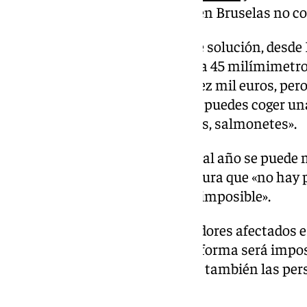
por esta decisión asegura que «en Bruselas no c
Ruiz explica que como aparente solución, desd
alternativa, aumentar la malla a 45 milímimetro
desembolso de ocho, nueve o diez mil euros, pero
malla. Esto no es un mar donde puedes coger un
pescamos calamaritos, chopitos, salmonetes».
«Dime qué empresa con 27 días al año se puede
Ruiz, al mismo tiempo que asegura que «no hay
contigo para trabajar, nadie, es imposible».
Manuel Ruiz y el resto de pescadores afectados 
solución pronto, ya que de esta forma será impo
perjudicados, no solo ellos, sino también las p
horas de trabajo en el mar.