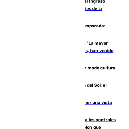
Cádiz aumenta un 15% en el cobro del Ingreso
Mínimo Vital junto a otras particularidades de la
provincia
La 'delicatessen' de Isco en la pretemporada:
pisadita y cañito ante el Bournemouth
Un testimonio del colapso en Ceuta: "La mayor
parte de los que han venido son víctimas, han venido
engañados"
Torrenueva Costa pone el verano en modo cultura
con actividades para todos los públicos
Este es el palmarés del Trofeo Costa del Sol: el
Málaga lidera la tabla con 12 triunfos
Estos son los mejores sitios para tener una vista
privilegiada del eclipse en Andalucía
La Junta da explicaciones y refuerza los controles
tras los falsos positivos de cáncer de colon que