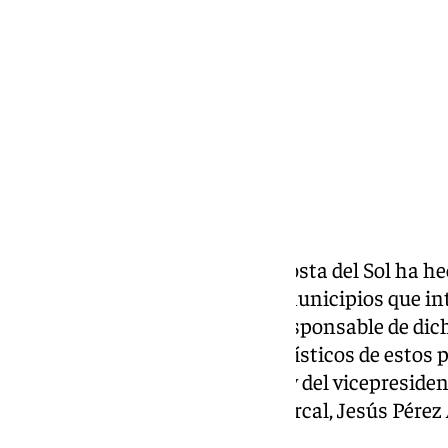
lunes, 27 enero 2025, 18:23
Compartir:
La Mancomunidad Axarquía-Costa del Sol ha h
la Q de Calidad Turística
a los municipios que int
de la comarca malagueña. El responsable de dich
información de los recursos turísticos de estos p
presidente, Jorge Martin Pérez y del vicepreside
Turismo de la institución comarcal, Jesús Pérez 