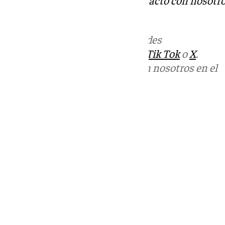
informativos@101tv.es
Más noticias de
101TV
en las redes
sociales:
Instagram
,
Facebook
,
Tik Tok
o
X
.
Puedes ponerte en contacto con nosotros en el
correo
informativos@101tv.es
Tags:
Últimas noticias