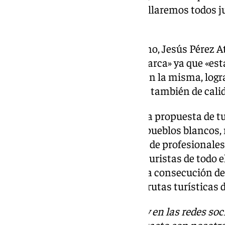
durante todo el año que desarrollaremos todos j
Martin.
Para el vicepresidente de Turismo, Jesús Pérez A
muy especial para nuestra comarca» ya que «es
éxito de nuestra participación en la misma, lo
no solo a nivel de cantidad, sino también de cali
«Hemos conseguido que nuestra propuesta de tu
cultura, patrimonio, sol, playa, pueblos blancos
única, sea reconocida por miles de profesionales
comunicación y, por supuesto, turistas de todo 
reiterando su satisfacción por la consecución d
por la certificación de las cinco rutas turísticas 
Descubre más noticias de 101Tv en las redes soc
Tok
o
X
. Puedes ponerte en contacto con nosotro