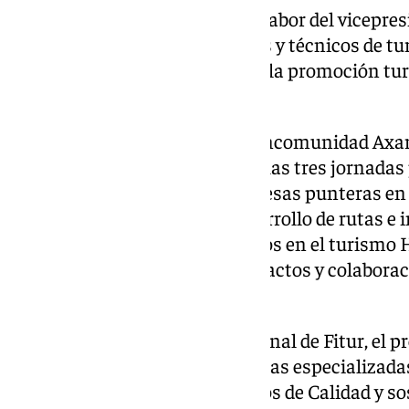
Jorge Martín ha agradecido «la labor del vicepre
Atencia, los alcaldes, concejales y técnicos de t
comarca
por su implicación en la promoción tur
Fitur.
Así, ha explicado que desde Mancomunidad Axa
diferentes encuentros durante las tres jornadas 
destacado reuniones con empresas punteras en la
creación de aplicaciones y desarrollo de rutas e i
con profesionales especializados en el turismo 
los que se han establecido contactos y colaborac
mercado en alza.
Asimismo, en el marco profesional de Fitur, el p
responsables de ICTE y auditorías especializada
seguir trabajando en los criterios de Calidad y so