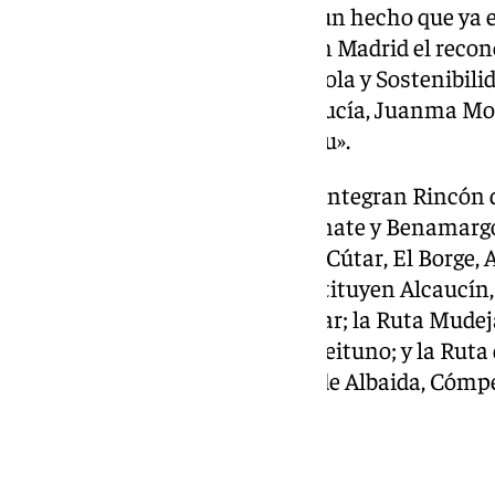
También ha dicho que este es «un hecho que ya e
comarca y por el que tuvimos en Madrid el recon
para la Calidad Turística Española y Sostenibilid
presidente de la Junta de Andalucía, Juanma Mor
Industria y Turismo, Jordi Hereu».
La Ruta del Sol y el Aguacate la integran Rincón 
Vélez-Málaga, Benamocarra, Iznate y Benamargos
formada por Totalán, Comares, Cútar, El Borge, 
del Aceite y Los Montes la constituyen Alcaucín,
Alfarnatejo, Riogordo y Colmenar; la Ruta Mudej
Salares, Sedella y Canillas de Aceituno; y la Ruta
Algarrobo, Sayalonga, Canillas de Albaida, Cómpet
Balance Fitur 2025