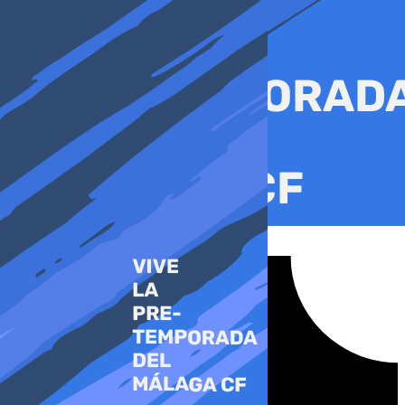
Ir
al
contenido
Tiktok