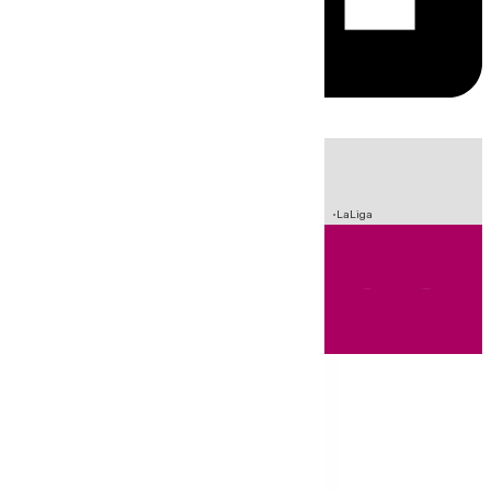
HOY
|
Sucesos
Incendios
Fútbol
Crisis Migratoria en Ceuta
LaLiga
Andalucía