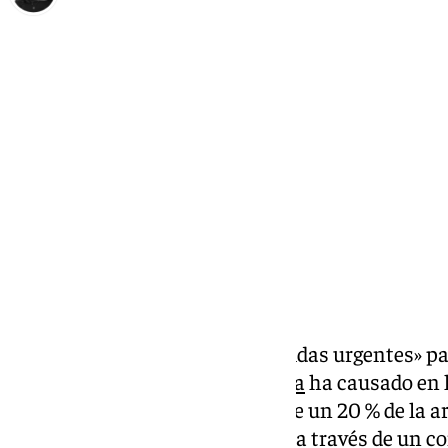
Elena Lozano
jueves, 6 marzo 2025, 17:11
Compartir:
Marbella está estudiando «medidas urgentes» par
temporal de esta última semana
ha causado en l
se ha perdido aproximadamente un 20 % de la ar
concejal del ramo, Diego López, a través de un 