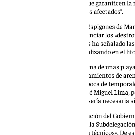
cabo actuaciones inmediatas que garanticen la r
reparación de los equipamientos afectados”.
Por su parte, la Asociación Pro Espigones de Ma
de prensa este jueves para denunciar los «destr
ha indicado, ya advirtió. Además ha señalado las
Demarcación de Costas está realizando en el lito
«Llevan un mes trasladando arena de unas playa
playas y, además, estos desplazamientos de aren
tienen sentido porque aún es época de temporale
esta semana», ha expresado José Miguel Lima, po
incide en que esta actividad no sería necesaria s
Sin embargo, desde la Subdelegación del Gobierno
de Costas. De hecho, fuentes de la Subdelegació
obras «respaldadas por estudios técnicos». De e