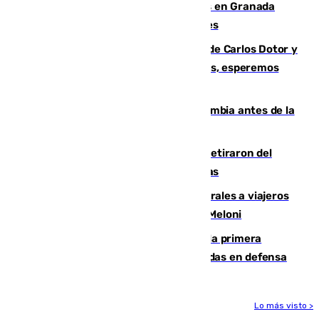
Controlado un incendio de rastrojos en Granada
junto a la autovía y al Callejón de Nogales
Juanfran Funes, sobre las lesiones de Carlos Dotor y
Fernando Calero: “Estamos preocupados, esperemos
que no sea nada”
Felipe VI refuerza los lazos con Colombia antes de la
llegada del nuevo presidente
Fernando Calero y Carlos Dotor se retiraron del
encuentro contra el Ceuta con molestias
España restablece controles temporales a viajeros
procedentes de Italia como repuesta a Meloni
El Málaga cae ante el Ceuta y suma la primera
derrota de la pretemporada dejando dudas en defensa
Lo más visto >