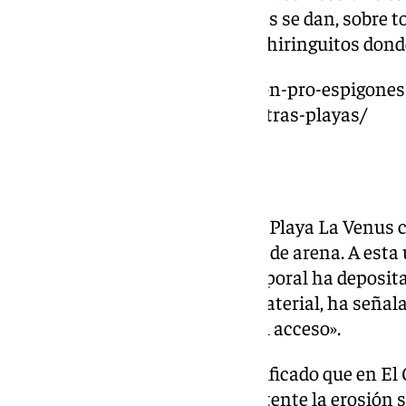
estragos causados por las lluvias se dan, sobre t
que esto ocurre «por construir chiringuitos dond
https://www.101tv.es/asociacion-pro-espigones
arena-estan-destrozando-nuestras-playas/
Las playas afectadas
​López ha detallado que tanto la Playa La Venus
sufrido una importante merma de arena. A esta ú
alga invasora que el propio temporal ha deposita
además de la gran pérdida de material, ha señal
evidente escalón que dificulta el acceso».
​Asimismo, el concejal ha especificado que en El 
la zona de moragas, dejando patente la erosión s