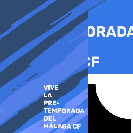
Ir
al
contenido
Tiktok