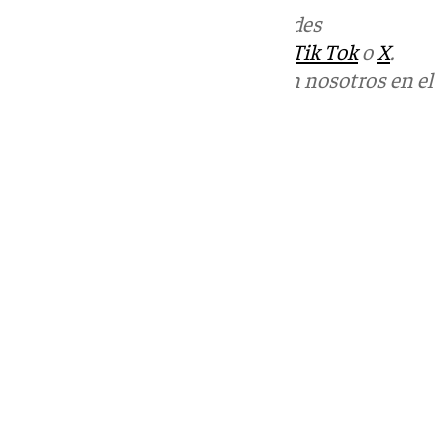
Más noticias de
101TV
en las redes
sociales:
Instagram
,
Facebook
,
Tik Tok
o
X
.
Puedes ponerte en contacto con nosotros en el
correo
informativos@101tv.es
Tags:
Últimas noticias