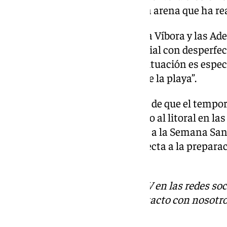
las operaciones de retirada de la arena que ha re
Por otra parte, en las zonas de la Víbora y las Ad
escorrentías y pérdida de material con desperfecto
mientras que en Cabopino “la situación es espe
notable merma en la anchura de la playa”.
​Por último, el edil ha informado de que el temp
daños en las pasarelas de acceso al litoral en la
comenzado a instalarse de cara a la Semana San
céntricas de la ciudad, lo que afecta a la prepa
para la temporada alta”.
Descubre más noticias de 101TV en las redes soc
Tok
o
X
. Puedes ponerte en contacto con nosotro
informativos@101tv.es