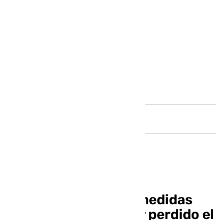
Andalucía
Marbella demanda «medidas
urgentes» tras haber perdido el