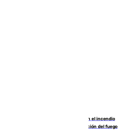
Activado el nivel 2 de emergencia en el incendio
forestal de Niebla por la compleja evolución del fuego