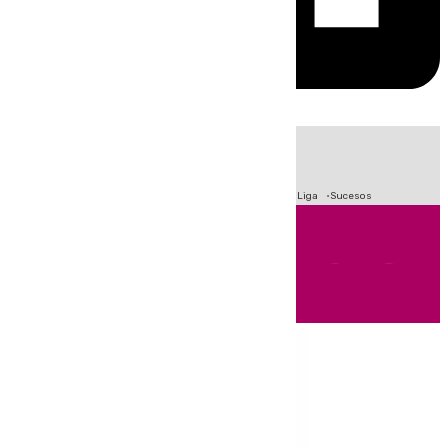
HOY
|
Fútbol
Primera División
Crisis Migratoria en Ceuta
LaLiga
Sucesos
Andalucía