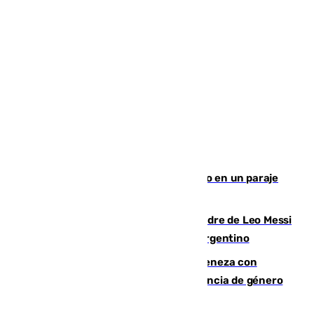
Los Bomberos combaten un incendio en un paraje
de Granada
Muere a los 68 años Jorge Messi, padre de Leo Messi
y pieza fundamental en la carrera del argentino
Retiene a su mujer en su casa y ameneza con
quemar la vivienda: nuevo caso de violencia de género
en Málaga