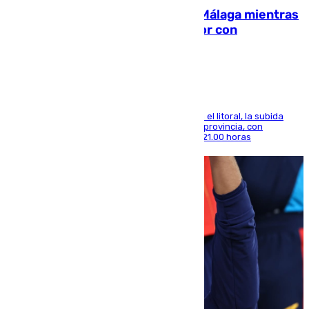
El taró tiñe de niebla la costa de Málaga mientras
el calor se concentra en el interior con
Antequera en aviso amarillo
Mientras se alivia la sensación de bochorno en el litoral, la subida
térmica se notará sobre todo en el norte de la provincia, con
máximas que rozarán los 38 grados hasta las 21.00 horas