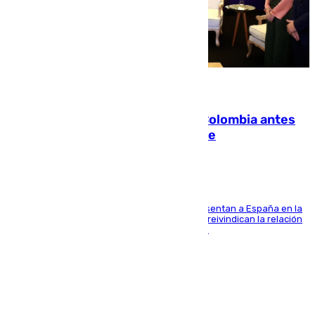
07.08.2026
Felipe VI refuerza los lazos con Colombia antes
de la llegada del nuevo presidente
El Rey y el ministro José Manuel Albares representan a España en la
ceremonia de transmisión del mando en Cali y reivindican la relación
de "amistad y fraternidad" entre ambos países