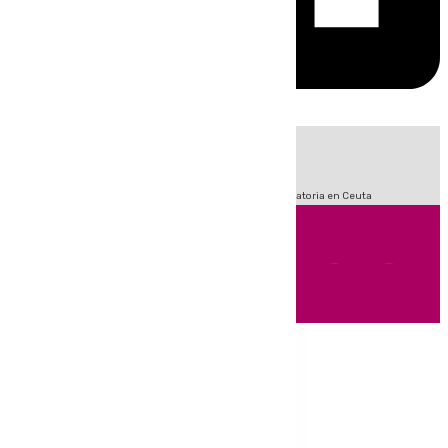
HOY
|
Fútbol
Sucesos
LaLiga
Primera División
Crisis Migratoria en Ceuta
Andalucía