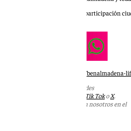
María Luisa Robles «Concejala participación c
este miércoles 29 de octubre.
https://www.101tv.es/category/benalmadena-lif
Más noticias de
101TV
en las redes
sociales:
Instagram
,
Facebook
,
Tik Tok
o
X
.
Puedes ponerte en contacto con nosotros en el
correo
informativos@101tv.es