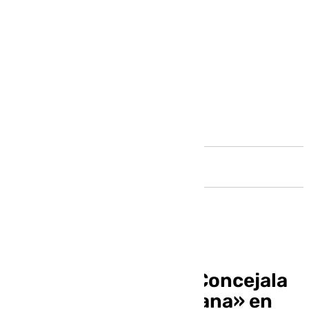
Andalucía
María Luisa Robles «Concejala
participación ciudadana» en