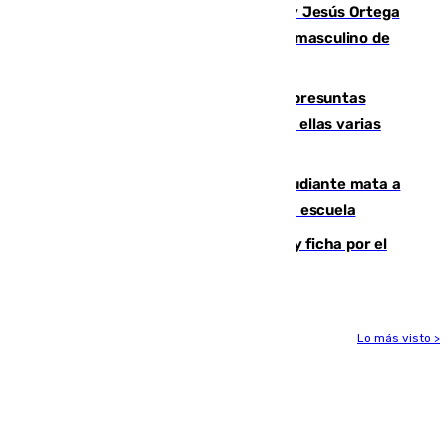
Dos sevillanos de oro: Manuel Cruz y Jesús Ortega
ganan el campeonato del mundo sub19 masculino de
remo
Un juzgado de Ceuta investiga seis presuntas
agresiones sexuales a migrantes, entre ellas varias
menores
Desastre en Tailandia: un joven estudiante mata a
tiros a sus abuelo y a profesores en una escuela
Luca Zidane rompe con el Granada y ficha por el
Leganés
Lo más visto >
Más noticias
Ver más >