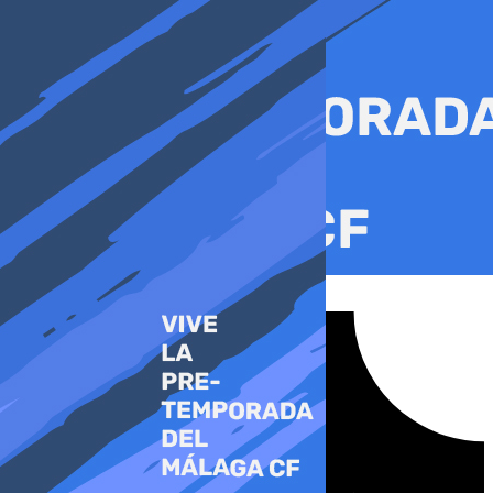
Ir
al
contenido
Tiktok