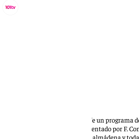
Miguel Alfonso
miércoles, 30 octubre 2024, 10:15
Compartir:
Todos los días Benalmádena Life un programa ded
cultural de la
Costa del Sol.
Presentado por F. Con
social, cultural y eventos de Benalmádena y toda 