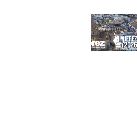
Portada
Andalucía
Sevilla
Málaga
Granada
España
Internacional