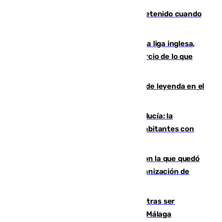
Mata a su expareja en Murcia y es detenido cuando
huía hacia Granada
El Boreham Wood, equipo de la quinta liga inglesa,
rechaza una oferta equivalente a un tercio de lo que
vale el club por un jugador
La familia Hernangómez: un legado de leyenda en el
mundo del baloncesto
Nuevo récord de población en Andalucía: la
comunidad supera los 8,7 millones de habitantes con
una alta tasa de extranjeros
Agrede sexualmente a una mujer con la que quedó
por Instagram: dos años prisión e indemnización de
9.000 euros
Un turista de 17 años, hospitalizado tras ser
atropellado a propósito en el Centro de Málaga