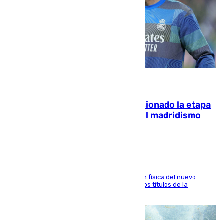
06.08.2026
El malagueño Brahim afronta ilusionado la etapa
con Mourinho y considera que «el madridismo
está contento con mi fútbol»
El atacante malagueño destaca la preparación física del nuevo
cuerpo técnico y fija como meta pelear todos los títulos de la
temporada