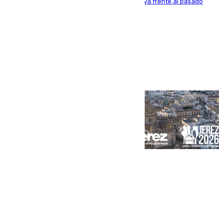
aunque los datos reflejan una evolución positiva frente al pasado
verano
Portada
Andalucía
Sevilla
Málaga