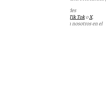
Más noticias de
101TV
en las redes
sociales:
Instagram
,
Facebook
,
Tik Tok
o
X
.
Puedes ponerte en contacto con nosotros en el
correo
informativos@101tv.es
Tags:
Últimas noticias