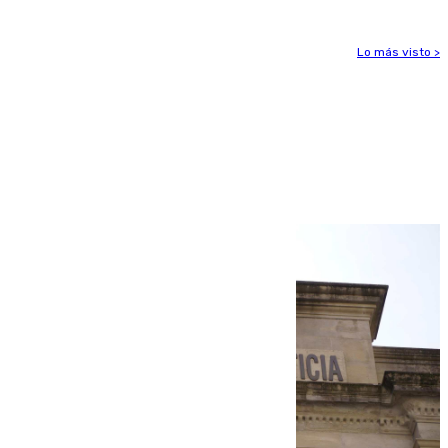
Lo más visto >
Más noticias
Ver más >