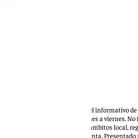
Miguel Alfonso
lunes, 24 febrero 2025, 18:50
Compartir:
Las noticias de 101tv Ronda es el informativo de
Serranía. Desde las 20.00 de lunes a viernes. No fa
noticias más relevantes en los ámbitos local, reg
social, deportivo y la Semana Santa. Presentado