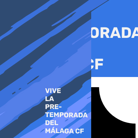
Ir
al
contenido
Tiktok