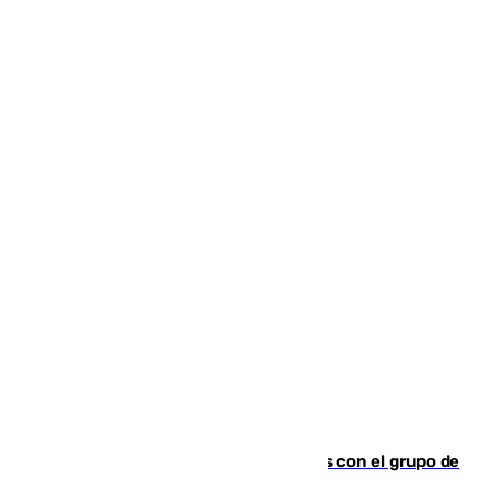
Juanpe vuelve a los entrenamientos con el grupo de
manera progresiva