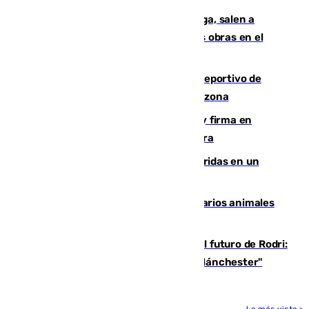
Los vecinos de Pedregalejo en Málaga, salen a
protestar en contra del resultado de las obras en el
paseo marítimo
Un incendio en un local del puerto deportivo de
Fuengirola genera una gran susto en la zona
Daniel Mérida derriba a Griekspoor y firma en
Montreal el mejor resultado de su carrera
Dos personas mueren y tres son heridas en un
accidente de tráfico en Utrera
Estudiarán el comportamiento de varios animales
durante el eclipse
Maresca evita pronunciarse sobre el futuro de Rodri:
"Por el momento, el viernes estará en Mánchester"