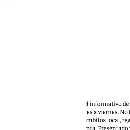
Miguel Alfonso
lunes, 31 marzo 2025, 16:37
Compartir:
Las noticias de 101tv Ronda es el informativo de
Serranía. Desde las 20.00 de lunes a viernes. No fa
noticias más relevantes en los ámbitos local, reg
social, deportivo y la Semana Santa. Presentado