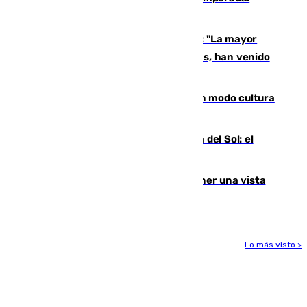
pisadita y cañito ante el Bournemouth
Un testimonio del colapso en Ceuta: "La mayor
parte de los que han venido son víctimas, han venido
engañados"
Torrenueva Costa pone el verano en modo cultura
con actividades para todos los públicos
Este es el palmarés del Trofeo Costa del Sol: el
Málaga lidera la tabla con 12 triunfos
Estos son los mejores sitios para tener una vista
privilegiada del eclipse en Andalucía
Lo más visto >
Más noticias