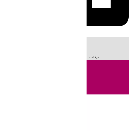
HOY
|
Sucesos
Incendios
Fútbol
Crisis Migratoria en Ceuta
LaLiga
Andalucía