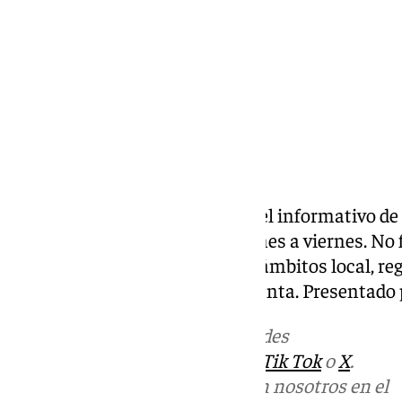
Compartir:
Las noticias de 101tv Ronda es el informativo de
Serranía. Desde las 20.00 de lunes a viernes. No fa
noticias más relevantes en los ámbitos local, reg
social, deportivo y la Semana Santa. Presentado
Más noticias de
101TV
en las redes
sociales:
Instagram
,
Facebook
,
Tik Tok
o
X
.
Puedes ponerte en contacto con nosotros en el