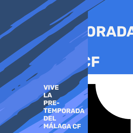
Ir
al
contenido
Tiktok