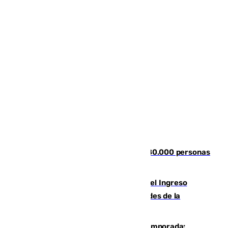
Nuevos datos de la crisis en Ceuta: 80.000 personas
se colaron durante la entrada masiva
Cádiz aumenta un 15% en el cobro del Ingreso
Mínimo Vital junto a otras particularidades de la
provincia
La 'delicatessen' de Isco en la pretemporada: