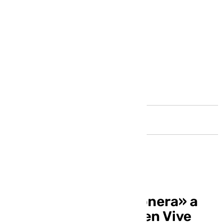
Andalucía
Obra teatral «La Ratonera» a
beneficio de la AFAB en Vive