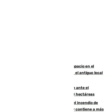
Las marca internacionales ganan espacio en el
Centro de Málaga: La Tagliatella abre en el antiguo local
de Vox Sports Bar
Moreno pide extremar la precaución ante el
incendio de Niebla, que supera las 4.000 hectáreas
340 personas más desalojadas por el incendio de
Niebla, que mantiene a 410 evacuadas y contiene a más