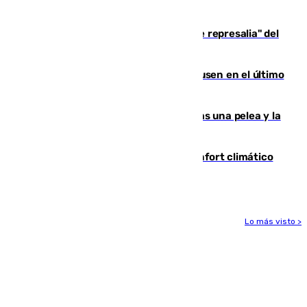
de 500 efectivos trabajando
Italia responde ante las "medidas de represalia" del
Gobierno de Sánchez
El Sevilla se desinfla ante el Leverkusen en el último
ensayo (1-2)
Tensión en la prisión de Alhaurín tras una pelea y la
incautación de un punzón
Málaga contabiliza 148 zonas de confort climático
para enfrentar las altas temperaturas
Lo más visto >
Más noticias
Ver más >