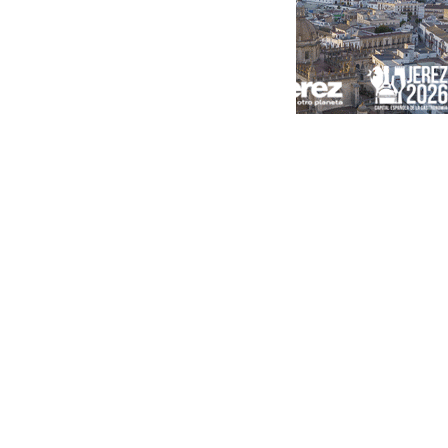
Portada
Andalucía
Sevilla
Málaga
Granada
España
Internacional
Economía
Sociedad