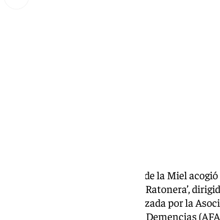
Miguel Alfonso
viernes, 22 noviembre 2024, 12:09
Compartir:
La Casa de la Cultura de Arroyo de la Miel acogió 
noviembre, la obra de teatro ‘La Ratonera’, dirigi
representación solidaria organizada por la Asoc
Enfermos de Alzheimer y Otras Demencias (AFAB)