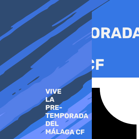
Ir
al
contenido
Tiktok