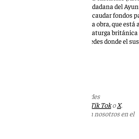
Delegación de Participación Ciudadana del Ayu
tiene como principal objetivo recaudar fondos pa
gran labor social del colectivo. La obra, que es
aclamadas tragedias de la dramaturga británica A
asistentes a una casa de huéspedes donde el su
en vilo a los espectadores.
Más noticias de
101TV
en las redes
sociales:
Instagram
,
Facebook
,
Tik Tok
o
X
.
Puedes ponerte en contacto con nosotros en el
correo
informativos@101tv.es