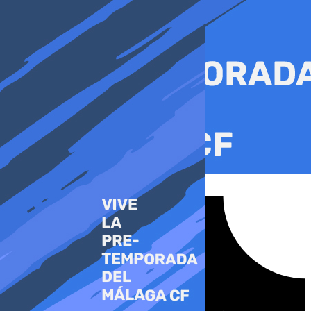
Ir
al
contenido
Tiktok