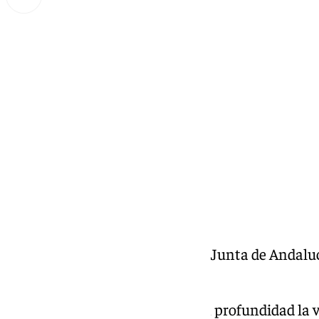
Miguel Alfonso
jueves, 19 diciembre 2024, 11:53
Compartir:
Patricia Navarro, delegada de la Junta de Andal
del Sol
Todos los jueves Analizamos en profundidad la vi