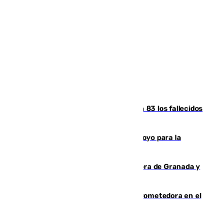
La crisis migratoria de Ceuta eleva a 83 los fallecidos
en sus aguas tras la entrada masiva
Venezuela agradece a España su apoyo para la
reconstrucción tras los terremotos
Arde un coche en el Puerto de la Mora de Granada y
provoca un incendio forestal
El año 2007, una generación muy prometedora en el
mundo del fútbol