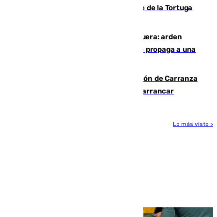
Incendio forestal en el paraje Monte de la Tortuga
de Málaga
Incendio en un vertedero de Antequera: arden
chatarra, muebles y palets y el fuego se propaga a una
zona de monte
Las Palmas conquista el Trofeo Ramón de Carranza
y somete a un Cádiz que no termina de arrancar
Lo más visto >
Más noticias
Ver más >