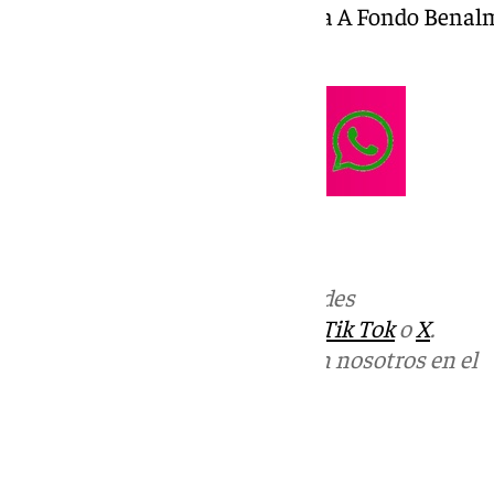
de Benalmádena en el programa A Fondo Benal
por F. Conejo Benítez.
Más noticias de
101TV
en las redes
sociales:
Instagram
,
Facebook
,
Tik Tok
o
X
.
Puedes ponerte en contacto con nosotros en el
correo
informativos@101tv.es
Tags: