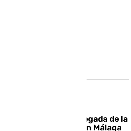
Andalucía
Patricia Navarro, delegada de la
Junta de Andalucía en Málaga