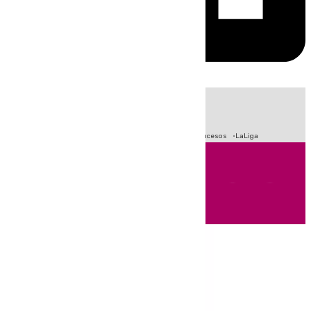
HOY
|
Fútbol
Primera División
Crisis Migratoria en Ceuta
Sucesos
LaLiga
Andalucía