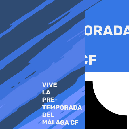
Ir
al
contenido
Tiktok