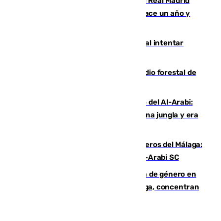
El fichaje más caro de la historia del Real Madrid
costaba 105 millones de euros menos hace un año y
jugaba en Leganés
Ceuta suma 82 fallecidos en el mar al intentar
cruzar la frontera española
Huelva eleva a emergencia el incendio forestal de
Niebla
Juanfran Funes, sobre el duro juego del Al-Arabi:
“Por momentos nos hemos metido en una jungla y era
hasta peligroso”
Ya se han estrenado los tres delanteros del Málaga:
Eneko Jauregui, bigoleador contra el Al-Arabi SC
35 mujeres asesinadas por violencia de género en
España en este 2026: Andalucía y Málaga, concentran
el foco de la tragedia