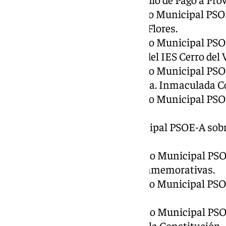
17º.- Preguntas y ruego del Grupo Municipal PS
decorativo y anclajes en C/ Las Flores.
18º.- Preguntas y ruego del Grupo Municipal PSO
de accidentes en zona entrada del IES Cerro del 
19º.- Preguntas y ruego del Grupo Municipal PSOE
señalización en cruce entre Avda. Inmaculada C
20º.-Preguntas y ruego del Grupo Municipal PSOE
Edificio Ovoide.
21º.-Preguntas del Grupo Municipal PSOE-A sobre 
conecta C/ Faro con C/ Timón.
22º.- Preguntas y ruego del Grupo Municipal PSO
para la compra de 10 placas conmemorativas.
23º.- Preguntas y ruego del Grupo Municipal PSO
del Pozo del Saltillo.
24º.- Preguntas y ruego del Grupo Municipal PSO
entre C/ Las Flores y la Avda. de la Constitución.