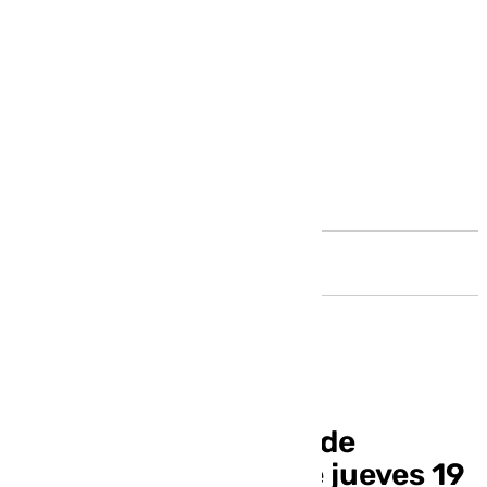
Andalucía
Pleno Ayuntamiento de
Benalmádena de este jueves 19