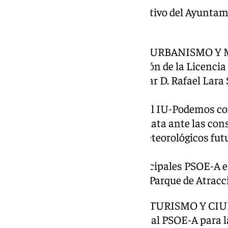
6º.- Aprobación del Plan Normativo del Ayuntam
2025.
COMISIÓN INFORMATIVA DE URBANISMO Y
7º.- Aprobación de la Transmisión de la Licenci
Benalmádena, de la que es titular D. Rafael Lara 
Vanesa Lara Castañeda.
8º.- Moción del Grupo Municipal IU-Podemos co
medidas para actuación inmediata ante las con
prevención ante fenómenos meteorológicos fut
similares.
9º.- Moción de los Grupos Municipales PSOE-A 
sobre la Sentencia del TSJA y el Parque de Atracc
COMISIÓN INFORMATIVA DE TURISMO Y CI
10º.- Moción del Grupo Municipal PSOE-A para la