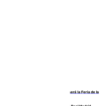
Talleres, escape room y música: así será la Feria de la
Juventud Cofrade de Málaga