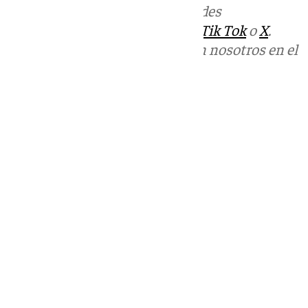
Más noticias de
101TV
en las redes
sociales:
Instagram
,
Facebook
,
Tik Tok
o
X
.
Puedes ponerte en contacto con nosotros en el
correo
informativos@101tv.es
Tags:
Últimas noticias