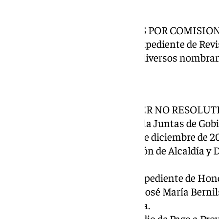
Vivienda en nuestra ciudad.
ASUNTOS NO DICTAMINADOS POR COMISION
11º.- Aprobación del inicio del expediente de Rev
Judicial de nombramientos de diversos nombram
Administrativos.
12º.- ASUNTOS URGENTES.
SEGUNDA PARTE DE CARÁCTER NO RESOLUT
13º.- Dar cuenta de las Actas de la Juntas de Go
fechas 26 de noviembre, 3 y 10 de diciembre de 2
14º.- Dar cuenta de las Resolución de Alcaldía y
mes de Noviembre de 2024.
15º.- Dar cuenta del inicio del expediente de Ho
Adoptivo de Benalmádena a D. José María Bernils
dedicar una calle en su memoria.
16º.- Dar cuenta del Período Medio de Pago a Pro