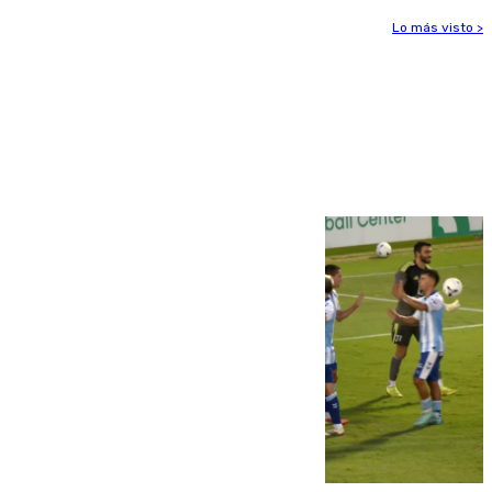
Lo más visto >
Más noticias
Ver más >