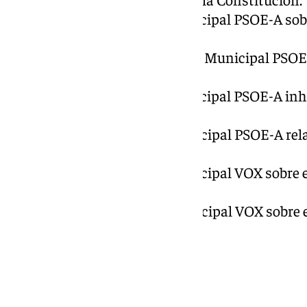
25º.- Preguntas del Grupo Municipal PSOE-A sob
Razones”.
26º.-Pregunta y ruego del Grupo Municipal PSOE-
Urbanización La Leala.
27º.- Preguntas del Grupo Municipal PSOE-A inh
Market.
28º.- Preguntas del Grupo Municipal PSOE-A rel
Torrequebrada.
29º.- Preguntas del Grupo Municipal VOX sobre e
de Bomberos recurrida.
30º.- Preguntas del Grupo Municipal VOX sobre e
el Ayuntamiento.
31º.- Preguntas y ruegos.