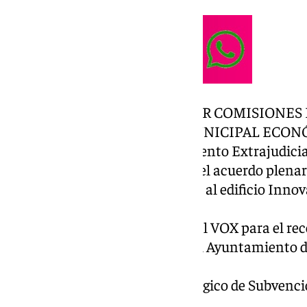
ASUNTOS DICTAMINADOS POR COMISIONES 
COMISIÓN INFORMATIVA MUNICIPAL ECON
2º.- Aprobación del Reconocimiento Extrajudicia
3º.- Rectificación y aclaración del acuerdo plen
externa del Edificio SEPE (junto al edificio Innov
Andalucía.
4º.- Moción del Grupo Municipal VOX para el re
procesos selectivos de acceso al Ayuntamiento
las Fuerzas Armadas.
5º.- Aprobación del Plan Estratégico de Subvenc
Benalmádena, ejercicio 2025.