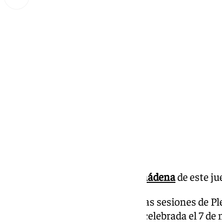
Miguel Alfonso
jueves, 19 diciembre 2024, 12:10
Compartir:
Pleno Ayuntamiento de
Benalmádena
de este ju
1º.- Aprobación de las actas de las sesiones de P
de noviembre y Extraordinaria celebrada el 7 de