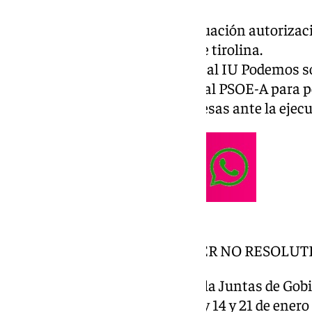
(Expte. 2023/23198H).
9º.- Aprobación proyecto de actuación autorizaci
extraordinaria de instalación de tirolina.
10º.- Moción del Grupo municipal IU Podemos sob
11º.- Moción del Grupo municipal PSOE-A para 
protejan a las personas y empresas ante la ejecu
12º.- ASUNTOS URGENTES.
SEGUNDA PARTE DE CARÁCTER NO RESOLUT
13º.- Dar cuenta de las Actas de la Juntas de Gob
fechas 17 de diciembre de 2024 y 14 y 21 de enero