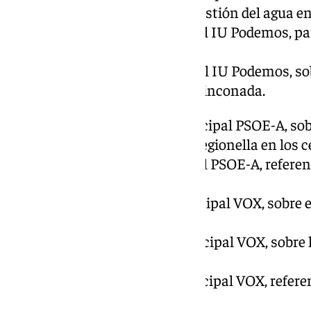
informativa especial sobre la gestión del agua 
29º.- Ruego del Grupo municipal IU Podemos, para
árboles de las calles.
30º.- Ruego del Grupo municipal IU Podemos, sob
aparcamiento en el Pasaje La Rinconada.
31º.- Preguntas del Grupo municipal PSOE-A, so
máquinas de prevención de la legionella en los c
32º.- Ruego del Grupo municipal PSOE-A, referen
pública de Calle Las Flores.
33º.-Preguntas del Grupo municipal VOX, sobre e
anterior contrata de basuras.
34º.- Preguntas del Grupo municipal VOX, sobre l
numerosas.
35º.- Preguntas del Grupo municipal VOX, referent
carranque.