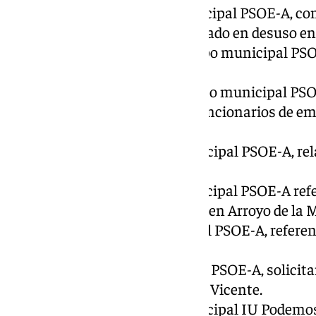
21º.- Preguntas del Grupo municipal PSOE-A, co
contenedores de basura y reciclado en desuso en 
22º.-Preguntas y Ruego del Grupo municipal PSOE
entorno de Gamonal.
23º.-Preguntas y Ruego del Grupo municipal PSO
actualización de los datos de funcionarios de em
Transparencia.
24º.- Preguntas del Grupo municipal PSOE-A, rela
Alcalde Presidente.
25º.- Preguntas del Grupo municipal PSOE-A refer
alcorques de Avda. Blas Infante en Arroyo de la M
26º.- Ruego del Grupo municipal PSOE-A, referent
Avda. García Lorca.
27º.-Ruego del Grupo municipal PSOE-A, solicit
remodelación de Avda. Salvador Vicente.
28º.- Preguntas del Grupo municipal IU Podemos,