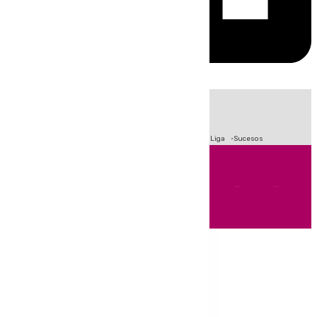
HOY
|
Fútbol
Primera División
Crisis Migratoria en Ceuta
LaLiga
Sucesos
Andalucía