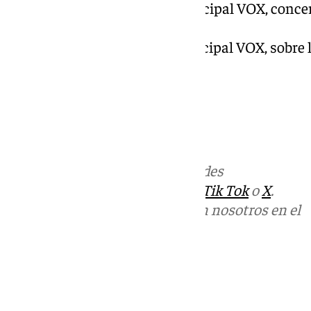
36º.- Preguntas del Grupo municipal VOX, conce
2024.
37º.- Preguntas del Grupo municipal VOX, sobre 
38º.- Preguntas y ruegos.
Más noticias de
101TV
en las redes
sociales:
Instagram
,
Facebook
,
Tik Tok
o
X
.
Puedes ponerte en contacto con nosotros en el
correo
informativos@101tv.es
Tags:
Últimas noticias