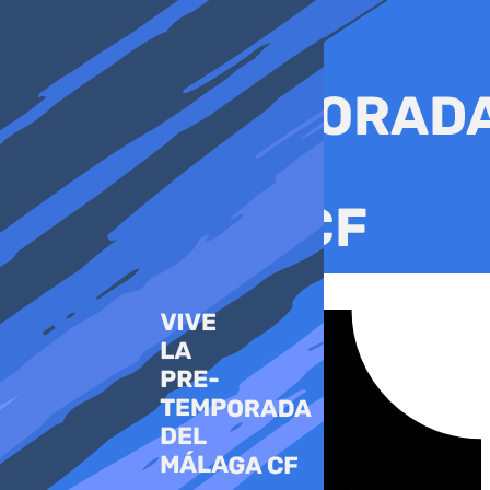
Ir
al
contenido
Tiktok