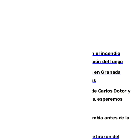
Activado el nivel 2 de emergencia en el incendio
forestal de Niebla por la compleja evolución del fuego
Controlado un incendio de rastrojos en Granada
junto a la autovía y al Callejón de Nogales
Juanfran Funes, sobre las lesiones de Carlos Dotor y
Fernando Calero: “Estamos preocupados, esperemos
que no sea nada”
Felipe VI refuerza los lazos con Colombia antes de la
llegada del nuevo presidente
Fernando Calero y Carlos Dotor se retiraron del