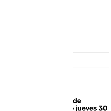
Andalucía
Pleno Ayuntamiento de
Benalmádena de este jueves 30