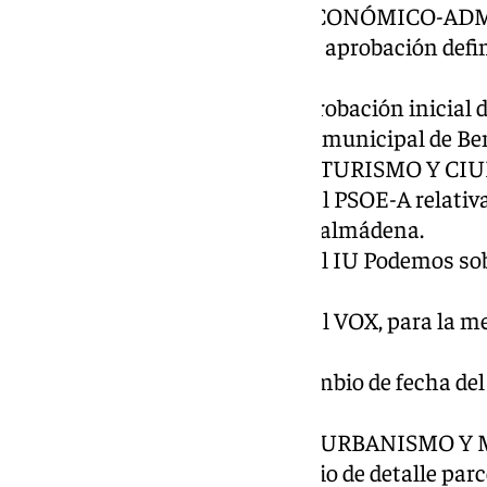
INFORMATIVA MUNICIPAL ECONÓMICO-ADM
2º.- Resolución de alegaciones y aprobación defi
Consolidado 2025.
3º.- Revocar el expediente de aprobación inicial 
eficiente del agua en el término municipal de 
COMISIÓN INFORMATIVA DE TURISMO Y CI
4º.- Moción del Grupo municipal PSOE-A relativa 
del IES Arroyo de la Miel en Benalmádena.
5º.- Moción del Grupo municipal IU Podemos so
en Benalmádena.
6º.- Moción del Grupo municipal VOX, para la m
del empleado municipal.
7º.- Propuesta de Alcaldía de cambio de fecha del
febrero 2025.
COMISIÓN INFORMATIVA DE URBANISMO Y
8º.- Aprobación definitiva estudio de detalle parc