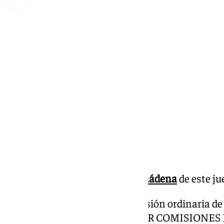
Miguel Alfonso
jueves, 30 enero 2025, 11:17
Compartir:
Pleno Ayuntamiento de
Benalmádena
de este ju
1º.- Aprobación del acta de la sesión ordinaria d
ASUNTOS DICTAMINADOS POR COMISIONES