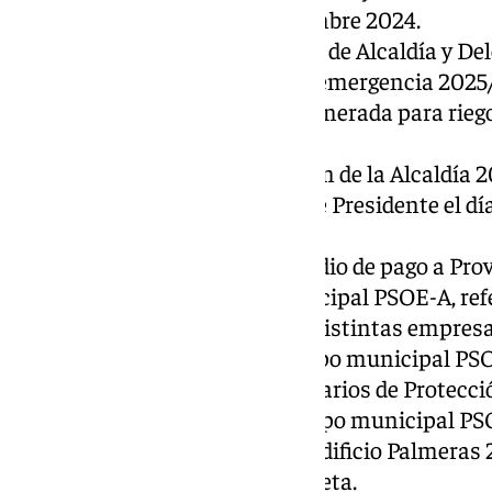
urgentes de 18, 26 y 30 de diciembre 2024.
14º.- Dar cuenta de los Decretos de Alcaldía y D
15º.- Dar cuenta del Decreto de emergencia 2025
2025, canalización de agua regenerada para riego
Machado.
16º.- Dar cuenta de la Resolución de la Alcaldía
2025, de ausencia del Sr. Alcalde Presidente el d
FITUR.
17º.- Dar cuenta del período medio de pago a Pr
18º.- Preguntas del Grupo municipal PSOE-A, ref
plenos de las auditorías de las distintas empres
19º.- Preguntas y Ruego del Grupo municipal PSO
la Jefa de Agrupación de Voluntarios de Protecció
20º.- Preguntas y Ruego del Grupo municipal PSO
convenio urbanístico entre el Edificio Palmeras
Benalmádena y el Club de Raqueta.