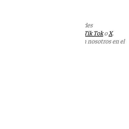
Más noticias de
101TV
en las redes
sociales:
Instagram
,
Facebook
,
Tik Tok
o
X
.
Puedes ponerte en contacto con nosotros en el
correo
informativos@101tv.es
Tags:
Vive Benalmádena
Últimas noticias