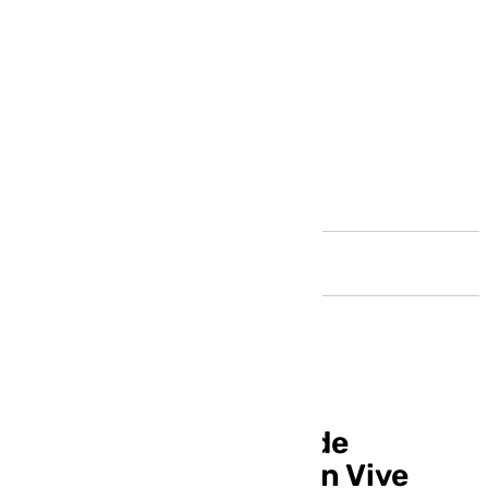
Andalucía
Pregón del Carnaval de
Benalmádena 2025 en Vive