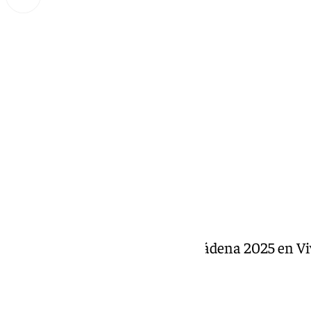
Miguel Alfonso
miércoles, 19 febrero 2025, 17:52
Compartir:
Pregón del Carnaval de Benalmádena 2025 en V
19 de febrero