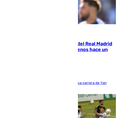
07.08.2026
El fichaje más caro de la historia del Real Madrid
costaba 105 millones de euros menos hace un
año y jugaba en Leganés
Del filial pepinero a récord absoluto: la meteórica carrera de Yan
Diomande en solo doce meses