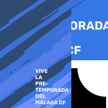
Ir
al
contenido
Tiktok