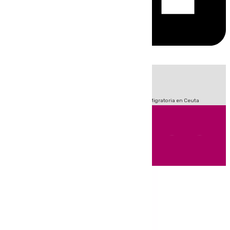
HOY
|
Fútbol
Sucesos
Primera División
Incendios
Crisis Migratoria en Ceuta
Andalucía