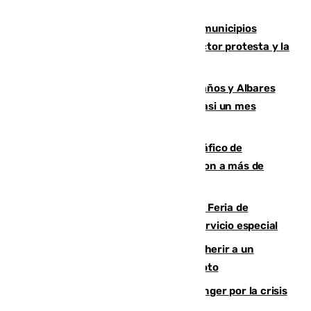
Las ferias de verano de numerosos municipios
andaluces se quedan sin cohetes: el sector protesta y la
Junta mantiene el protocolo
Los ministros Marlaska, Robles, Bolaños y Albares
comparecerán por las crisis de Ceuta casi un mes
después
Cae una de las mayores redes de tráfico de
personas y droga en España: introdujeron a más de
2.000 migrantes de forma ilegal
¿Hasta qué hora abre el Metro en la Feria de
Málaga? Consulta las frecuencias del servicio especial
Detenido un hombre en Málaga por herir a un
Guardia Civil tras atropellarle con su moto
El Barça cancela un amistoso en Tánger por la crisis
en la frontera con Ceuta