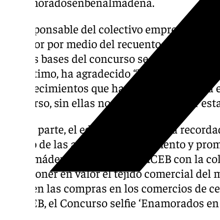
#enamoradosenbenalmadena.
La responsable del colectivo empresarial ha 
ganador por medio del recuento de likes de s
que las bases del concurso se pueden consul
Por último, ha agradecido “la aportación de
establecimientos que han colaborado para 
concurso, sin ellas no se podría realizar es
Por su parte, el edil de Comercio ha recordad
dentro de las actividades de fomento y pro
Benalmádena que realiza la ACEB con la co
para poner en valor el tejido comercial del
realicen las compras en los comercios de ce
la ACEB, el Concurso selfie ‘Enamorados e