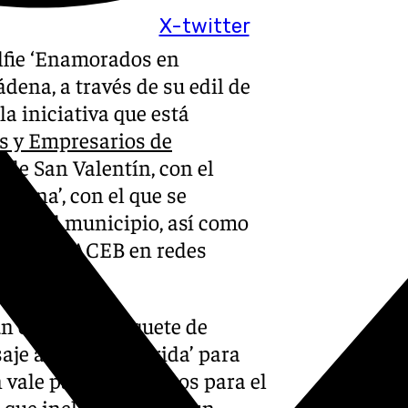
X-twitter
elfie ‘Enamorados en
ena, a través de su edil de
a iniciativa que está
s y Empresarios de
de San Valentín, con el
dena’, con el que se
o en el municipio, así como
guen a la ACEB en redes
 un completo paquete de
je anti estrés ‘Brida’ para
vale para 2 pasajeros para el
s que incluye además un