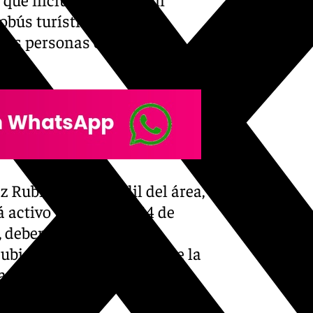
obús turístico City
dos personas en La Bella
Rubia, junto al edil del área,
activo hasta el día 14 de
, deben realizarse una
 ubicado junto a la Casa de la
la red social Instagram (en
n el hashtag