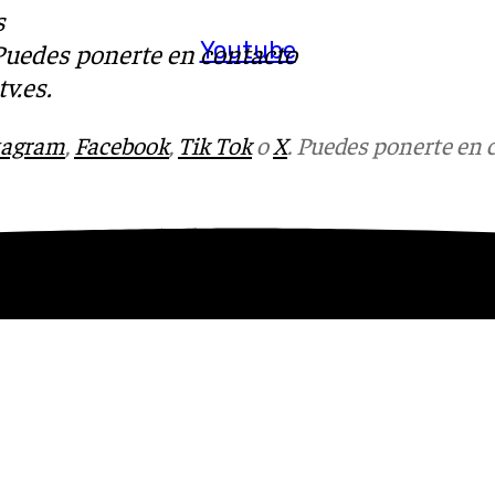
s
Youtube
 Puedes ponerte en contacto
v.es
.
tagram
,
Facebook
,
Tik Tok
o
X
. Puedes ponerte en 