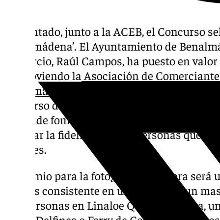
Presentado, junto a la ACEB, el Concurso s
Benalmádena’. El Ayuntamiento de Benalmád
Comercio, Raúl Campos, ha puesto en valor l
promoviendo la
Asociación de Comerciante
Benalmádena
(ACEB), dentro de la campaña 
concurso de selfies ‘Enamorados en Benalmá
pretende fomentar las compras y el consum
premiar la fidelidad de las personas que si
sociales.
El premio para la fotografía ganadora será
regalos consistente en un bono para un masa
dos personas en Linaloe Quiromasajista, un 
Paseo Delfines o Ferry de Costasol Crucero