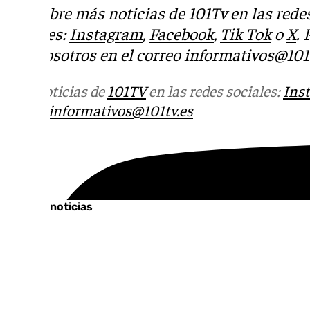
Descubre más noticias de 101Tv en las rede
sociales:
Instagram
,
Facebook
,
Tik Tok
o
X
.
con nosotros en el correo
informativos@101t
Más noticias de
101TV
en las redes sociales:
Ins
correo
informativos@101tv.es
Tags:
Últimas noticias