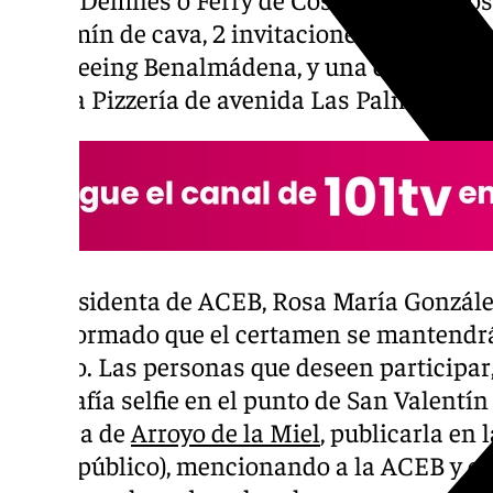
benjamín de cava, 2 invitaciones para el aut
Sightseeing Benalmádena, y una cena para 
Sophia Pizzería de avenida Las Palmeras.
La presidenta de ACEB, Rosa María González 
ha informado que el certamen se mantendrá 
febrero. Las personas que deseen participar
fotografía selfie en el punto de San Valentín
Cultura de
Arroyo de la Miel
, publicarla en 
modo público), mencionando a la ACEB y co