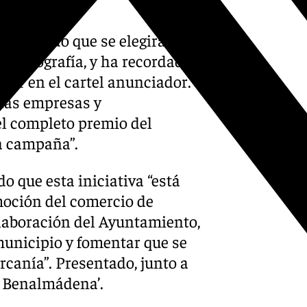
detallado que se elegirá al
u fotografía, y ha recordado
tar en el cartel anunciador.
 las empresas y
el completo premio del
ta campaña”.
o que esta iniciativa “está
moción del comercio de
laboración del Ayuntamiento,
 municipio y fomentar que se
rcanía”. Presentado, junto a
n Benalmádena’.