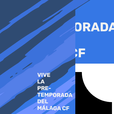
Ir
al
contenido
Tiktok