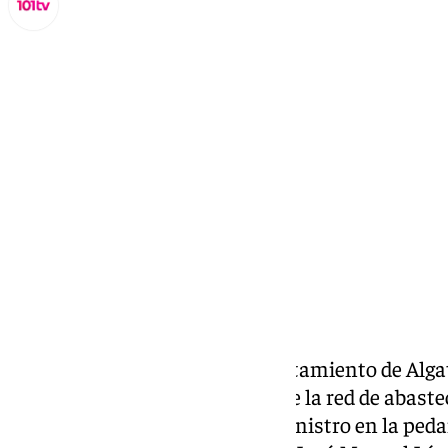
Lynx Devs
jueves, 12 septiembre 2024, 10:02
Compartir:
En los próximos meses el Ayuntamiento de Algat
fase de los trabajos de mejora de la red de abast
sustitución de tuberías de suministro en la pedan