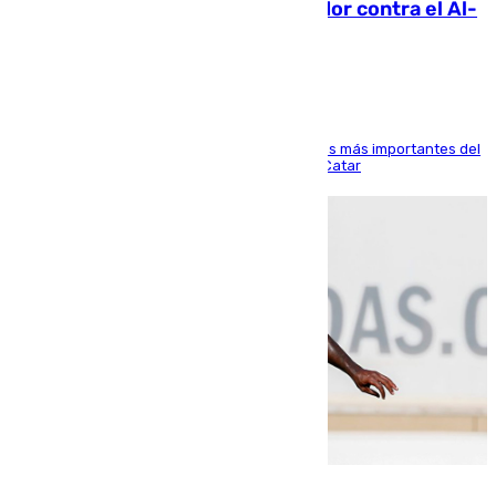
Málaga: Eneko Jauregui, bigoleador contra el Al-
Arabi SC
El delantero vasco ha sido uno de los jugadores más importantes del
partido de los de Funes contra el conjunto de Catar