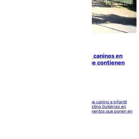
06.08.2026
Continúan los cierres de parques caninos en
Sevilla: se detectan alimentos que contienen
elementos peligrosos
En la tarde del 6 de agosto ha cerrado el parque canino e infantil
situado entre las calles Manuel Olivencia y Faustino Gutiérrez en
Sevilla Este tras detectarse alimentos con elementos que ponen en
peligro a perros y usuarios