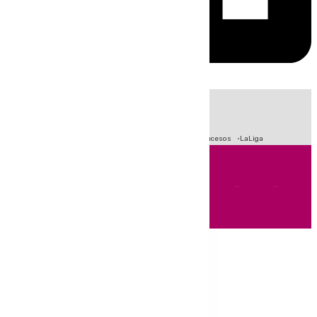
HOY
|
Fútbol
Primera División
Crisis Migratoria en Ceuta
Sucesos
LaLiga
Andalucía