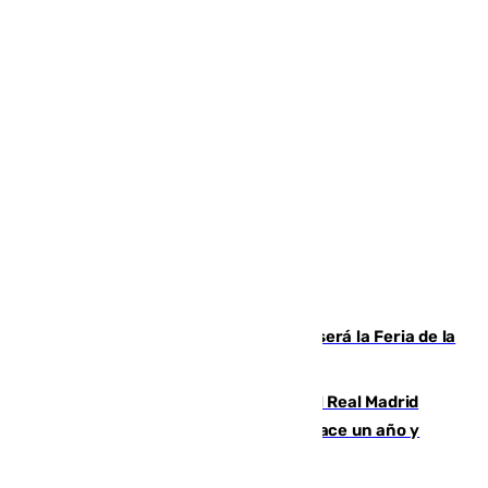
Talleres, escape room y música: así será la Feria de la
Juventud Cofrade de Málaga
El fichaje más caro de la historia del Real Madrid
costaba 105 millones de euros menos hace un año y
jugaba en Leganés