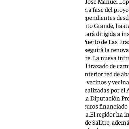
conocer el alcalde de Algatocín, José Manuel Ló
durante 2021 se realizó la primera fase del proye
instalación de dos tuberías independientes desde 
cercana captación del Nacimiento Grande, hasta e
continuación de los trabajos estará dirigida a i
esta zona hasta el entorno del Puerto de Las Eras
ramificará. Con todo ello se conseguirá la renovac
abastecimiento de agua de Salitre. La nueva infra
primera fase, será colocada en el trazado de cam
propiedades privadas como la anterior red de aba
posibles futuras molestias a los vecinos y vecina
incidencias.Tras las gestiones realizadas por el
proyecto ha sido redactado por la Diputación Pr
de un presupuesto de 200.000 euros financiado 
través de una subvención directa.El regidor ha i
integral de la red de suministro de Salitre, adem