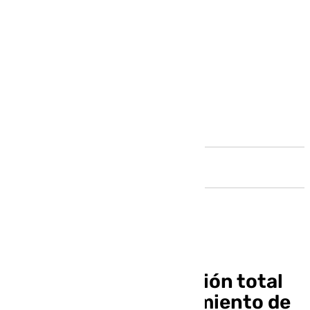
Andalucía
Proyectan la renovación total
de la red de abastecimiento de