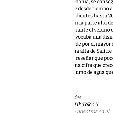
ofrecen a los habitantes de la pedanía, se cons
definitiva un problema existente desde tiempo at
instaladas dos tuberías independientes hasta 20
trabajos, los vecinos que viven en la parte alta d
en el abastecimiento de agua durante el verano
en esta época del año, lo que provocaba una dism
de suministro causada, además de por el mayor
diferencia de altitud entre la zona alta de Salitre
baja la pedanía.Por último, cabe reseñar que p
durante todo el año en Salitre, una cifra que cr
verano, con el aumento del consumo de agua que
Más noticias de
101TV
en las redes
sociales:
Instagram
,
Facebook
,
Tik Tok
o
X
.
Puedes ponerte en contacto con nosotros en el