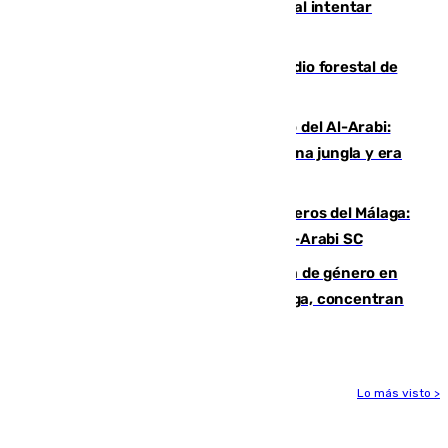
Ceuta suma 82 fallecidos en el mar al intentar
cruzar la frontera española
Huelva eleva a emergencia el incendio forestal de
Niebla
Juanfran Funes, sobre el duro juego del Al-Arabi:
“Por momentos nos hemos metido en una jungla y era
hasta peligroso”
Ya se han estrenado los tres delanteros del Málaga:
Eneko Jauregui, bigoleador contra el Al-Arabi SC
35 mujeres asesinadas por violencia de género en
España en este 2026: Andalucía y Málaga, concentran
el foco de la tragedia
Lo más visto >
Más noticias