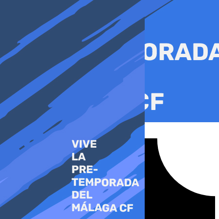
Ir
al
contenido
Tiktok