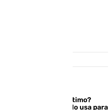
Andalucía
¿Qué es un dron marítimo?
Rincón de la Victoria lo usa para