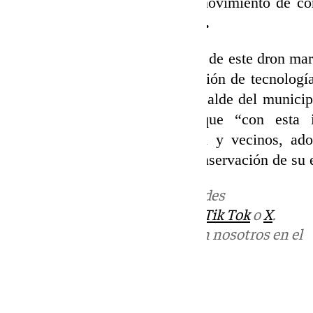
suciedad debido al constante movimiento de cor
concejal de Playas,
Sergio Díaz.
Una implementación, la del uso de este dron mar
como un referente en la aplicación de tecnología
las playas», ha asegurado el alcalde del munici
quien además ha afirmado que “con esta ini
compromiso con la innovación y vecinos, ado
para garantizar la limpieza y conservación de su
Más noticias de
101TV
en las redes
sociales:
Instagram
,
Facebook
,
Tik Tok
o
X
.
Puedes ponerte en contacto con nosotros en el
correo
informativos@101tv.es
Tags: