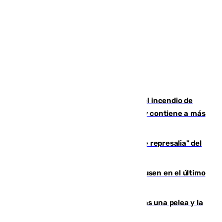
340 personas más desalojadas por el incendio de
Niebla, que mantiene a 410 evacuadas y contiene a más
de 500 efectivos trabajando
Italia responde ante las "medidas de represalia" del
Gobierno de Sánchez
El Sevilla se desinfla ante el Leverkusen en el último
ensayo (1-2)
Tensión en la prisión de Alhaurín tras una pelea y la
incautación de un punzón