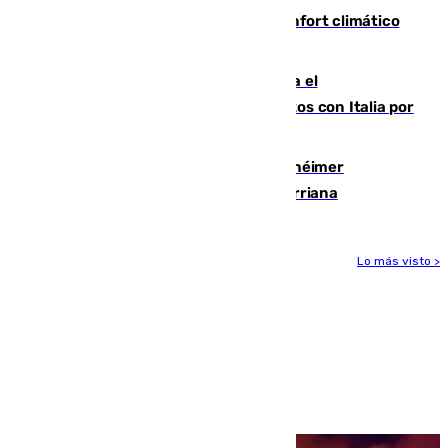
Málaga contabiliza 148 zonas de confort climático
para enfrentar las altas temperaturas
Marlaska notifica a la Unión Europea el
restablecimiento de controles fronterizos con Italia por
vía aérea y marítima
Hallan sin vida al granadino con Alzhéimer
desaparecido hace una semana en Churriana
Lo más visto >
Más noticias
Ver más >