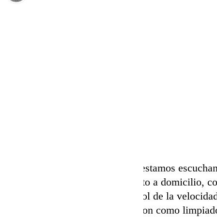
Carlos Rico
lunes, 30 septiembre 2024, 18:03
Compartir:
En los últimos tiempos, mucho estamos escuchand
para diferentes cometidos: reparto a domicilio, co
dispositivo de vigilancia o control de la veloci
habías escucha la función del dron como limpiado